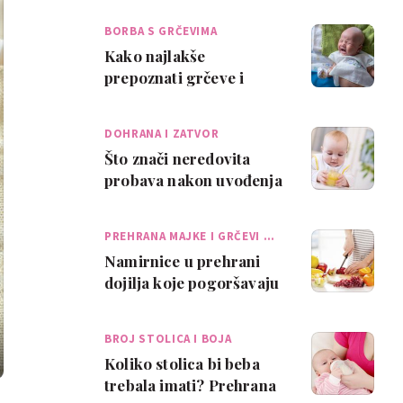
BORBA S GRČEVIMA
Kako najlakše
prepoznati grčeve i
olakšati bebi?
DOHRANA I ZATVOR
Što znači neredovita
probava nakon uvođenja
dohrane?
PREHRANA MAJKE I GRČEVI …
Namirnice u prehrani
dojilja koje pogoršavaju
grčeve
BROJ STOLICA I BOJA
Koliko stolica bi beba
trebala imati? Prehrana