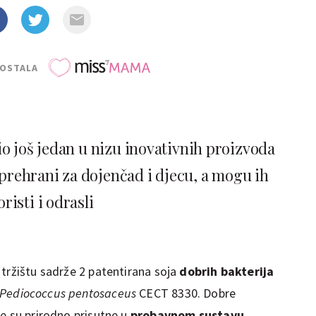
POSTALA
io još jedan u nizu inovativnih proizvoda
 prehrani za dojenčad i djecu, a mogu ih
oristi i odrasli
 tržištu sadrže 2 patentirana soja
dobrih bakterija
Pediococcus pentosaceus
CECT 8330. Dobre
je su prirodno prisutne u
probavnom sustavu
.