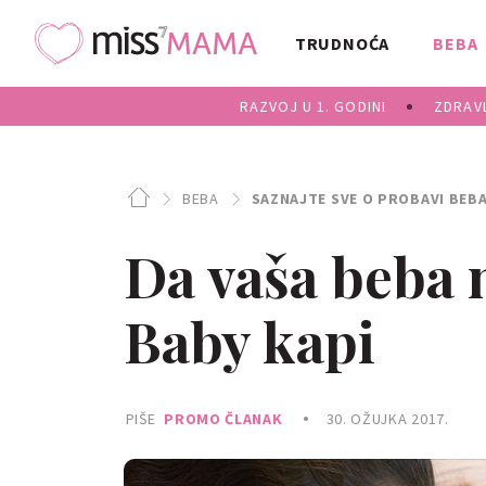
TRUDNOĆA
BEBA
RAZVOJ U 1. GODINI
ZDRAVL
BEBA
SAZNAJTE SVE O PROBAVI BEB
Da vaša beba m
Baby kapi
PIŠE
PROMO ČLANAK
30. OŽUJKA 2017.