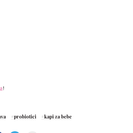
ja
!
ava
#
probiotici
#
kapi za bebe