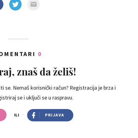
OMENTARI
0
aj, znaš da želiš!
ti se. Nemaš korisnički račun? Registracija je brza i
striraj se i uključi se u raspravu.
ILI
PRIJAVA