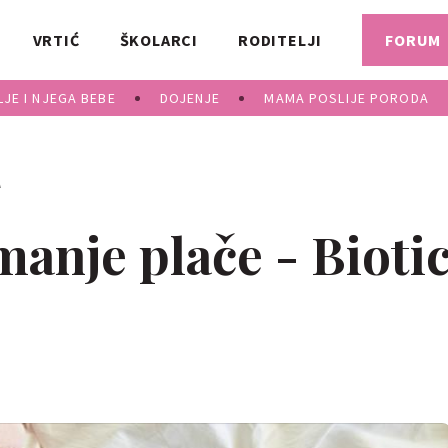
VRTIĆ
ŠKOLARCI
RODITELJI
FORUM
JE I NJEGA BEBE
DOJENJE
MAMA POSLIJE PORODA
A
anje plače - Bioti