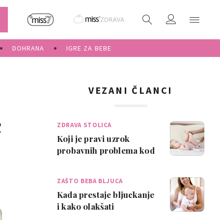
DOHRANA
IGRE ZA BEBE
VEZANI ČLANCI
c
ZDRAVA STOLICA
Koji je pravi uzrok
probavnih problema kod
beba?
ZAŠTO BEBA BLJUCA
Kada prestaje bljuckanje
i kako olakšati
podrigivanje?