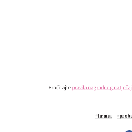
Pročitajte
pravila nagradnog natječa
#
hrana
#
prob