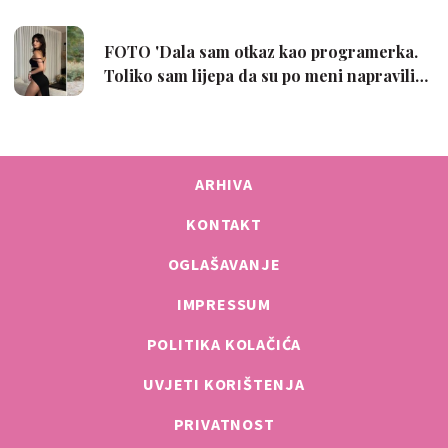
ARHIVA
KONTAKT
OGLAŠAVANJE
IMPRESSUM
POLITIKA KOLAČIĆA
UVJETI KORIŠTENJA
PRIVATNOST