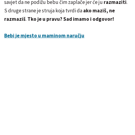
savjet da ne podižu bebu čim zaplače jer će ju
razmaziti
.
S druge strane je struja koja tvrdi da
ako maziš, ne
razmaziš
.
Tko je u pravu? Sad imamo i odgovor!
Bebi je mjesto u maminom naručju