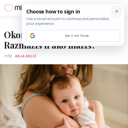
07. KOLOVOZA 2021.
Okončana stara debata:
Sign in with Google
Razmaziš li ako maziš?
PIŠE
ANJA MILIĆ