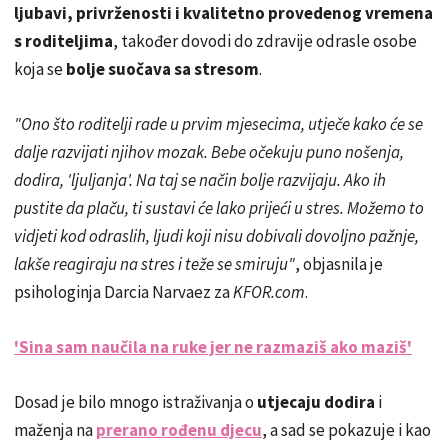
ljubavi, privrženosti i kvalitetno provedenog vremena
s roditeljima
, također dovodi do zdravije odrasle osobe
koja se
bolje suočava sa stresom
.
"Ono što roditelji rade u prvim mjesecima, utječe kako će se
dalje razvijati njihov mozak. Bebe očekuju puno nošenja,
dodira, 'ljuljanja'. Na taj se način bolje razvijaju. Ako ih
pustite da plaču, ti sustavi će lako prijeći u stres. Možemo to
vidjeti kod odraslih, ljudi koji nisu dobivali dovoljno pažnje,
lakše reagiraju na stres i teže se smiruju"
, objasnila je
psihologinja Darcia Narvaez za
KFOR.com
.
'Sina sam naučila na ruke jer ne razmaziš ako maziš'
Dosad je bilo mnogo istraživanja o
utjecaju dodira
i
maženja na
prerano rođenu djecu
, a sad se pokazuje i kao