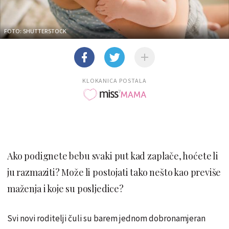
FOTO: SHUTTERSTOCK
KLOKANICA POSTALA
Ako podignete bebu svaki put kad zaplače, hoćete li
ju razmaziti? Može li postojati tako nešto kao previše
maženja i koje su posljedice?
Svi novi roditelji čuli su barem jednom dobronamjeran