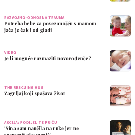
RAZVOJNO-ODNOSNA TRAUMA
Potreba bebe za povezanošću s mamom
jača je čak i od gladi
VIDEO
Je li moguće razmaziti novorođenče?
THE RESCUING HUG
Zagrljaj koji spašava život
AKCIJA: PODIJELITE PRIČU
'Sina sam naučila na ruke jer ne
razmaziš ako maziš'