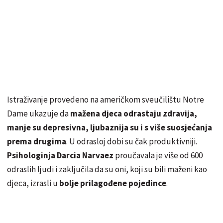
Istraživanje provedeno na američkom sveučilištu Notre
Dame ukazuje da
mažena djeca odrastaju zdravija,
manje su depresivna, ljubaznija su i s više suosjećanja
prema drugima
. U odrasloj dobi su čak produktivniji.
Psihologinja Darcia Narvaez
proučavala je više od 600
odraslih ljudi i zaključila da su oni, koji su bili maženi kao
djeca, izrasli u
bolje prilagođene pojedince
.