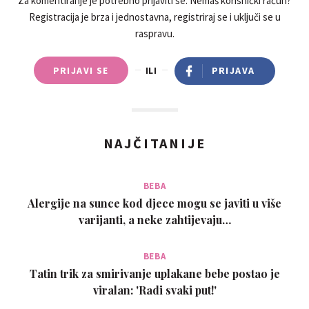
Za komentiranje je potrebno prijaviti se. Nemaš korisnički račun?
Registracija je brza i jednostavna, registriraj se i uključi se u
raspravu.
PRIJAVI SE
ILI
PRIJAVA
NAJČITANIJE
BEBA
Alergije na sunce kod djece mogu se javiti u više
varijanti, a neke zahtijevaju…
BEBA
Tatin trik za smirivanje uplakane bebe postao je
viralan: 'Radi svaki put!'