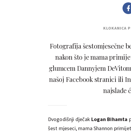
KLOKANICA 
Fotografija šestomjesečne b
nakon što je mama primijet
glumcem Dannyjem DeVitom. O
našoj Facebook stranici ili 
najslađe 
Dvogodišnji dječak
Logan Bihamta
p
šest mjeseci, mama Shannon primijetil