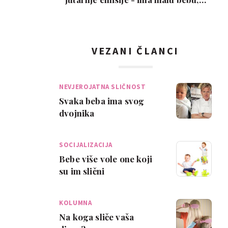
snimka je urneb…
VEZANI ČLANCI
NEVJEROJATNA SLIČNOST
Svaka beba ima svog
dvojnika
SOCIJALIZACIJA
Bebe više vole one koji
su im slični
KOLUMNA
Na koga sliče vaša