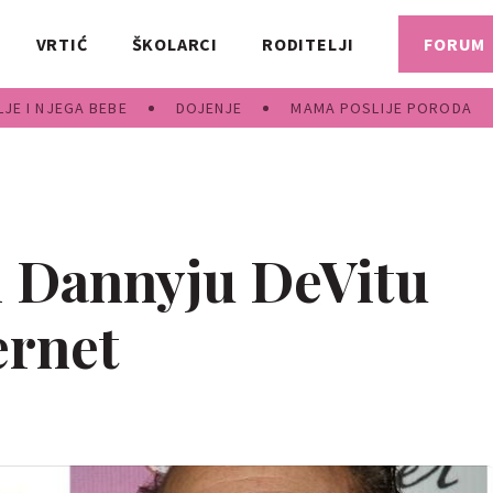
VRTIĆ
ŠKOLARCI
RODITELJI
FORUM
JE I NJEGA BEBE
DOJENJE
MAMA POSLIJE PORODA
či Dannyju DeVitu
ernet