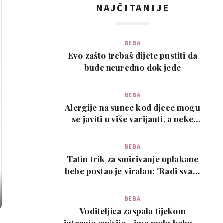
NAJČITANIJE
BEBA
Evo zašto trebaš dijete pustiti da
bude neuredno dok jede
BEBA
Alergije na sunce kod djece mogu
se javiti u više varijanti, a neke
zahtijevaju…
BEBA
Tatin trik za smirivanje uplakane
bebe postao je viralan: 'Radi svaki
put!'
BEBA
Voditeljica zaspala tijekom
jutarnje emisije - ima malu bebu, a