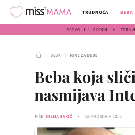
TRUDNOĆA
BEBA
RAZVOJ U 1. GODINI
ZDRAVL
BEBA
IGRE ZA BEBE
Beba koja sli
nasmijava Int
PIŠE
SELMA SAKIĆ
02. PROSINCA 2016.