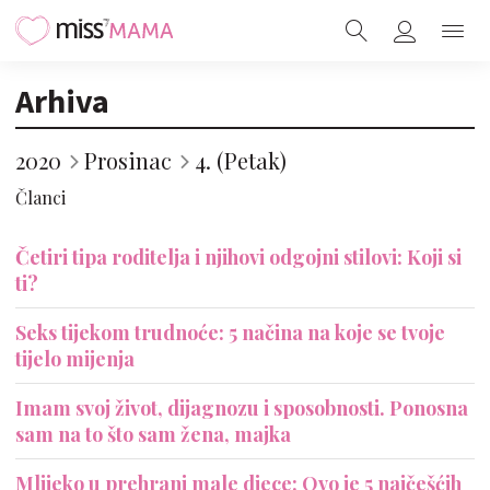
Arhiva
2020
Prosinac
4. (Petak)
Članci
Četiri tipa roditelja i njihovi odgojni stilovi: Koji si
ti?
Seks tijekom trudnoće: 5 načina na koje se tvoje
tijelo mijenja
Imam svoj život, dijagnozu i sposobnosti. Ponosna
sam na to što sam žena, majka
Mlijeko u prehrani male djece: Ovo je 5 najčešćih