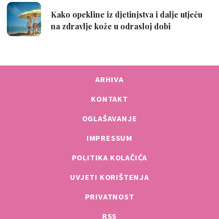
ARHIVA
KONTAKT
OGLAŠAVANJE
IMPRESSUM
POLITIKA KOLAČIĆA
UVJETI KORIŠTENJA
PRIVATNOST
RSS