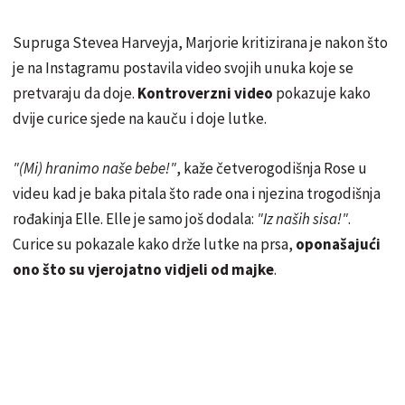
Supruga Stevea Harveyja, Marjorie kritizirana je nakon što
je na Instagramu postavila video svojih unuka koje se
pretvaraju da doje.
Kontroverzni video
pokazuje kako
dvije curice sjede na kauču i doje lutke.
"(Mi) hranimo naše bebe!"
, kaže četverogodišnja Rose u
videu kad je baka pitala što rade ona i njezina trogodišnja
rođakinja Elle. Elle je samo još dodala:
"Iz naših sisa!"
.
Curice su pokazale kako drže lutke na prsa,
oponašajući
ono što su vjerojatno vidjeli od majke
.