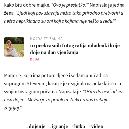
kako biti dobre majke.
"Ovo je preslatko!"
Napisala je jedna
žena.
"Ljudi koji pokušavaju nešto tako prirodno pretvoriti u
nešto neprikladno su oni koji s kojima nije nešto u redu!"
MOŽDA TE ZANIMA...
10 prekrasnih fotografija mladenki koje
doje na dan vjenčanja
BEBA
Marjorie, koja ima petoro djece i sedam unučadi sa
suprugom Steveom, kasnije je reagirala na neke kritike u
svojim Instagram pričama. Napisala je:
"Očito da neki od vas
nisu dojeni. Možda je to problem. Neki od vas trebaju
zagrljaj."
#
dojenje
#
igranje
#
lutka
#
video