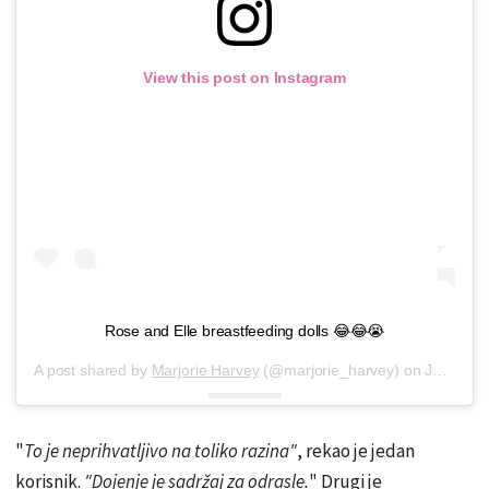
View this post on Instagram
Rose and Elle breastfeeding dolls 😂😂😭
A post shared by
Marjorie Harvey
(@marjorie_harvey) on
Jan 14, 2019 at 8:39am PST
"
To je neprihvatljivo na toliko razina"
, rekao je jedan
korisnik.
"Dojenje je sadržaj za odrasle.
" Drugi je