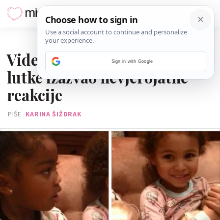
24. VELJAČE 2019.
Video djevojčica koje doje
Sign in with Google
lutke izazvao nevjerojatne
reakcije
PIŠE
KARINA ŠIŽDRAK