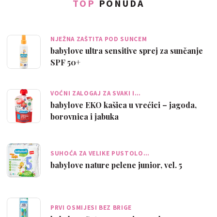
TOP
PONUDA
NJEŽNA ZAŠTITA POD SUNCEM
babylove ultra sensitive sprej za sunčanje
SPF 50+
VOĆNI ZALOGAJ ZA SVAKI I…
babylove EKO kašica u vrećici – jagoda,
borovnica i jabuka
SUHOĆA ZA VELIKE PUSTOLO…
babylove nature pelene junior, vel. 5
PRVI OSMIJESI BEZ BRIGE