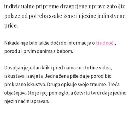
individualne pripreme dragocjene upravo zato što
polaze od potreba svake žene i njezine jedinstvene
priče.
Nikada nije bilo lakše doći do informacija o
trudnoći
,
porodu i prvim danima s bebom.
Dovoljan je jedan klik i pred nama su stotine videa,
iskustava i savjeta. Jedna žena piše da je porod bio
prekrasno iskustvo. Druga opisuje svoje traume. Treća
objašnjava što je njoj pomoglo, a četvrta tvrdi da je jedino
njezin način ispravan.