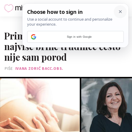
23. LIPNJA 2026.
Primalja Ivana Zorić: Ono što
Sign in with Google
najviše brine trudnice često
nije sam porod
PIŠE
IVANA ZORIĆ BACC.OBS.