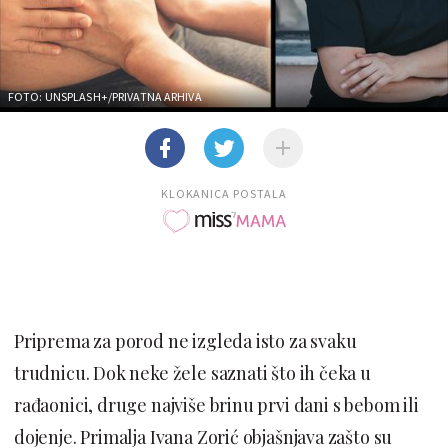
FOTO: UNSPLASH+/PRIVATNA ARHIVA
KLOKANICA POSTALA
Priprema za porod ne izgleda isto za svaku
trudnicu. Dok neke žele saznati što ih čeka u
rađaonici, druge najviše brinu prvi dani s bebom ili
dojenje. Primalja Ivana Zorić objašnjava zašto su