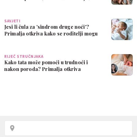
jednu vrs…
SAVJETI
Jesi li čula za 'sindrom druge noći'?
Primalja otkriva kako se roditelji mogu
p…
RIJEČ STRUČNJAKA
Kako tata može pomoći u trudnoći i
nakon poroda? Primalja otkriva