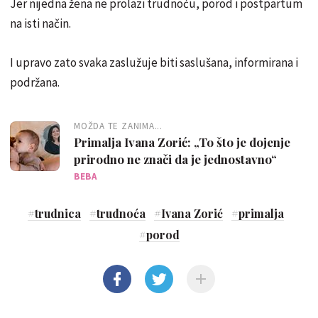
Jer nijedna žena ne prolazi trudnoću, porod i postpartum
na isti način.
I upravo zato svaka zaslužuje biti saslušana, informirana i
podržana.
MOŽDA TE ZANIMA...
Primalja Ivana Zorić: „To što je dojenje
prirodno ne znači da je jednostavno“
BEBA
#
trudnica
#
trudnoća
#
Ivana Zorić
#
primalja
#
porod