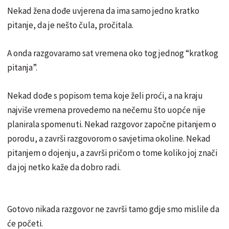
Nekad žena dođe uvjerena da ima samo jedno kratko
pitanje, da je nešto čula, pročitala.
A onda razgovaramo sat vremena oko tog jednog “kratkog
pitanja”.
Nekad dođe s popisom tema koje želi proći, a na kraju
najviše vremena provedemo na nečemu što uopće nije
planirala spomenuti. Nekad razgovor započne pitanjem o
porodu, a završi razgovorom o savjetima okoline. Nekad
pitanjem o dojenju, a završi pričom o tome koliko joj znači
da joj netko kaže da dobro radi.
Gotovo nikada razgovor ne završi tamo gdje smo mislile da
će početi.