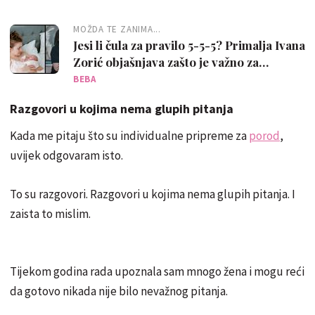
MOŽDA TE ZANIMA...
Jesi li čula za pravilo 5-5-5? Primalja Ivana
Zorić objašnjava zašto je važno za
oporavak nakon poroda
BEBA
Razgovori u kojima nema glupih pitanja
Kada me pitaju što su individualne pripreme za
porod
,
uvijek odgovaram isto.
To su razgovori. Razgovori u kojima nema glupih pitanja. I
zaista to mislim.
Tijekom godina rada upoznala sam mnogo žena i mogu reći
da gotovo nikada nije bilo nevažnog pitanja.