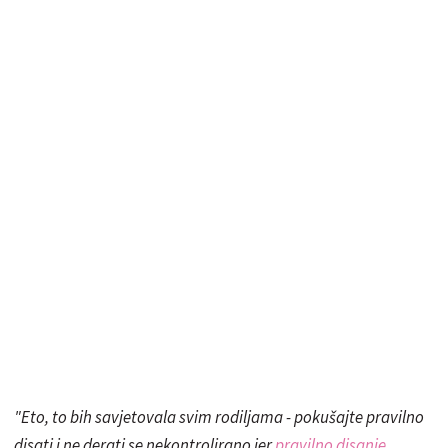
"Eto, to bih savjetovala svim rodiljama - pokušajte pravilno
disati i ne derati se nekontrolirano jer
pravilno disanje