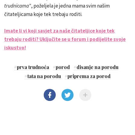
trudnicama"
, poželjela je jedna mama svim našim
čitateljicama koje tek trebaju roditi.
Imate li vi koji savjet za naše čitateljice koje tek
trebaju roditi? Uključite se u forum i podijelite svoje
iskustvo!
#
prva trudnoća
#
porod
#
disanje na porodu
#
tata na porodu
#
priprema za porod