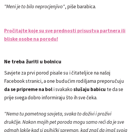
"Meni je to bilo neprocjenjivo"
, piše barabica.
Pročitajte koje su sve prednosti prisustva partnera ili
bliske osobe na porodu!
Ne treba žuriti u bolnicu
Savjete za prvi porod pisale su i čitateljice na našoj
Facebook stranici, a one budućim rodiljama preporučuju
da se pripreme na bol
i svakako
slušaju babicu
te da se
prije svega dobro informiraju što ih sve čeka.
"Nema tu pametnog savjeta, svaka to doživi i proživi
drukčije. Nakon mojih pet poroda mogu samo reći da je sve
odmah lakše kad si psihički spreman, kad znaš da imaš svoja