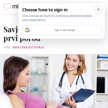
13. SIJEČNJA 2014.
Savjeti iskusnih mama za
Sign in with Google
prvi porod
PIŠE
MARTINA BUTORAC