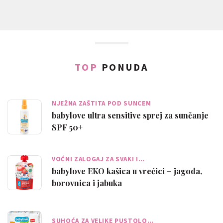
TOP
PONUDA
NJEŽNA ZAŠTITA POD SUNCEM
babylove ultra sensitive sprej za sunčanje
SPF 50+
VOĆNI ZALOGAJ ZA SVAKI I…
babylove EKO kašica u vrećici – jagoda,
borovnica i jabuka
SUHOĆA ZA VELIKE PUSTOLO…