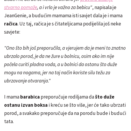
stvarno pomaže
, a i vrlo je važno za bebicu"
, napisala je
JeanGenie, a budućim mamama isti savjet dala je i mama
račica
. Uz taj, račica je s čitateljicama podijelila još neke
savjete:
"Ono što bih još preporučila, a vjerujem da je meni to znatno
ubrzalo porod, je da ne žure u bolnicu, osim ako im nije
počela curiti plodna voda, a u bolnici da ostanu što duže
mogu na nogama, jer na taj način koriste silu težu za
ubrzavanje otvaranja."
I mama
barabica
preporučuje rodiljama da
što duže
ostanu izvan boksa
i kreću se što više, jer će tako ubrzati
porod, a svakako preporučuje da na porodu bude i budući
tata.