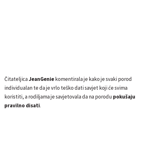
Čitateljica
JeanGenie
komentirala je kako je svaki porod
individualan te da je vrlo teško dati savjet koji će svima
koristiti, a rodiljama je savjetovala da na porodu
pokušaju
pravilno disati
.