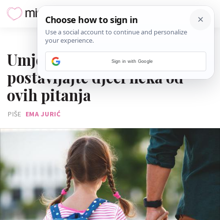
23. STUDENOGA 2022.
Umjesto "kako je bilo u školi"
Sign in with Google
postavljajte djeci neka od
ovih pitanja
PIŠE
EMA JURIĆ