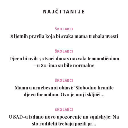
NAJČITANIJE
ŠKOLARCI
8 ljetnih pravila koja bi svaka mama trebala uvesti
ŠKOLARCI
Djeca bi ovih 7 stvari danas nazvala traumatičnima
- u 80-ima su bile normalne
ŠKOLARCI
Mama u urnebesnoj objavi: 'Slobodno hranite
djecu formulom. Ovo je moj isključi…
ŠKOLARCI
U SAD-u izdano novo upozorenje na squishyje: Na
što roditelji trebaju paziti pr…