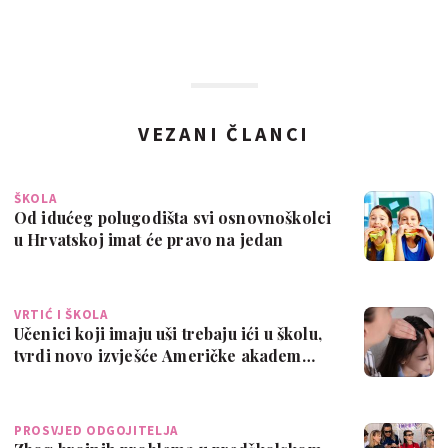
VEZANI ČLANCI
ŠKOLA
Od idućeg polugodišta svi osnovnoškolci
u Hrvatskoj imat će pravo na jedan
besp…
VRTIĆ I ŠKOLA
Učenici koji imaju uši trebaju ići u školu,
tvrdi novo izvješće Američke akadem…
PROSVJED ODGOJITELJA