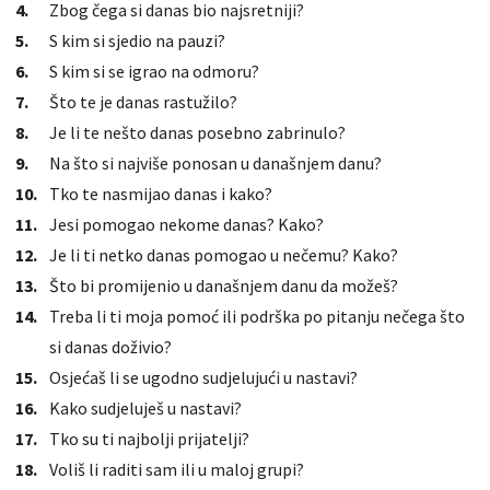
Zbog čega si danas bio najsretniji?
S kim si sjedio na pauzi?
S kim si se igrao na odmoru?
Što te je danas rastužilo?
Je li te nešto danas posebno zabrinulo?
Na što si najviše ponosan u današnjem danu?
Tko te nasmijao danas i kako?
Jesi pomogao nekome danas? Kako?
Je li ti netko danas pomogao u nečemu? Kako?
Što bi promijenio u današnjem danu da možeš?
Treba li ti moja pomoć ili podrška po pitanju nečega što
si danas doživio?
Osjećaš li se ugodno sudjelujući u nastavi?
Kako sudjeluješ u nastavi?
Tko su ti najbolji prijatelji?
Voliš li raditi sam ili u maloj grupi?