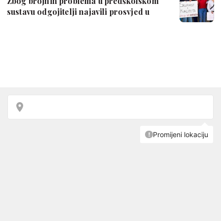
Zbog brojnih problema u predškolskom
sustavu odgojitelji najavili prosvjed u
Za…