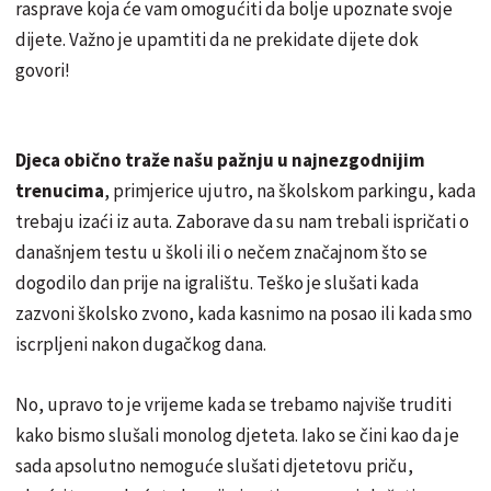
rasprave koja će vam omogućiti da bolje upoznate svoje
dijete. Važno je upamtiti da ne prekidate dijete dok
govori!
Djeca obično traže našu pažnju u najnezgodnijim
trenucima
, primjerice ujutro, na školskom parkingu, kada
trebaju izaći iz auta. Zaborave da su nam trebali ispričati o
današnjem testu u školi ili o nečem značajnom što se
dogodilo dan prije na igralištu. Teško je slušati kada
zazvoni školsko zvono, kada kasnimo na posao ili kada smo
iscrpljeni nakon dugačkog dana.
No, upravo to je vrijeme kada se trebamo najviše truditi
kako bismo slušali monolog djeteta. Iako se čini kao da je
sada apsolutno nemoguće slušati djetetovu priču,