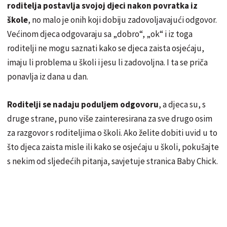
roditelja postavlja svojoj djeci nakon povratka iz
škole
, no malo je onih koji dobiju zadovoljavajući odgovor.
Većinom djeca odgovaraju sa „dobro“, „ok“ i iz toga
roditelji ne mogu saznati kako se djeca zaista osjećaju,
imaju li problema u školi i jesu li zadovoljna. I ta se priča
ponavlja iz dana u dan.
Roditelji se nadaju poduljem odgovoru
, a djeca su, s
druge strane, puno više zainteresirana za sve drugo osim
za razgovor s roditeljima o školi. Ako želite dobiti uvid u to
što djeca zaista misle ili kako se osjećaju u školi, pokušajte
s nekim od sljedećih pitanja, savjetuje stranica Baby Chick.