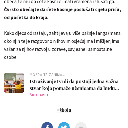
obećajte mu da ćete kasnije imati vremena i slušati ga.
Čvrsto obećajte da ćete kasnije poslušati cijelu priču,
od početka do kraja.
Kako djeca odrastaju, zahtijevaju više pažnje i angažmana
oko njih te je razgovor o njihovim osjećajima i mišljenjima
važan za njihov razvoj u zdrave, savjesne i samostalne
osobe.
MOŽDA TE ZANIMA...
Istraživanje tvrdi da postoji jedna važna
stvar koja pomaže učenicama da budu
uspješniji u školi
ŠKOLARCI
#
škola