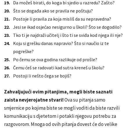
Da možeš birati, do koga bi sjedio u razredu? Zašto?
Što se događa ako se pravila ne poštuju?
Postoje li pravila za koja misliš da su nepravedna?
Jesi se ikad osjećao nesigurno u školi? Što se dogodilo?
Tko ti je najdraži učitelj i što ti se sviđa kod njega ili nje?
Koju si grešku danas napravio? Što si naučio iz te
pogreške?
Po čemu se ova godina razlikuje od prošle?
Čemu ćeš se radovati kad sutra kreneš u školu?
Postoji li nešto čega se bojiš?
Zahvaljujući ovim pitanjima, mogli biste saznati
zaista nevjerojatne stvari!
Ova su pitanja samo
smjernice po kojima biste se mogli voditi da biste razvili
komunikaciju s djetetom i potakli njegovu potrebu za
razgovorom. Mnoga od ovih pitanja dovest će do velike