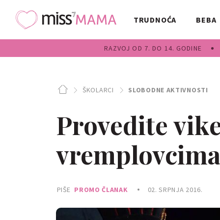
TRUDNOĆA
BEBA
RAZVOJ OD 7. DO 14. GODINE
ŠKOLARCI
SLOBODNE AKTIVNOSTI
Provedite vik
vremplovcima
PIŠE
PROMO ČLANAK
02. SRPNJA 2016.