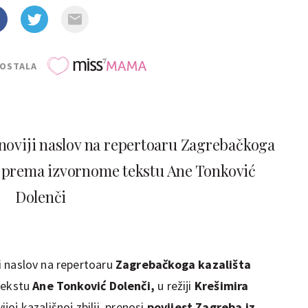
POSTALA
jnoviji naslov na repertoaru Zagrebačkoga
 su prema izvornome tekstu Ane Tonković
Dolenči
ji naslov na repertoaru
Zagrebačkoga kazališta
tekstu
Ane Tonković Dolenči,
u režiji
Krešimira
vijoj kazališnoj zbilji, prenosi
povijest Zagreba iz