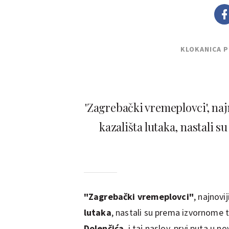
KLOKANICA 
'Zagrebački vremeplovci', na
kazališta lutaka, nastali
"Zagrebački vremeplovci"
, najnovi
lutaka
, nastali su prema izvornome 
Dolenčića
, i taj naslov, prvi puta u no