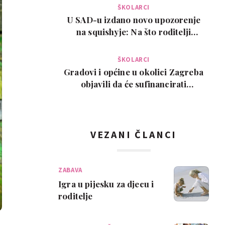
ŠKOLARCI
U SAD-u izdano novo upozorenje
na squishyje: Na što roditelji
trebaju paziti pr…
ŠKOLARCI
Gradovi i općine u okolici Zagreba
objavili da će sufinancirati
troškove školov…
VEZANI ČLANCI
ZABAVA
Igra u pijesku za djecu i
roditelje