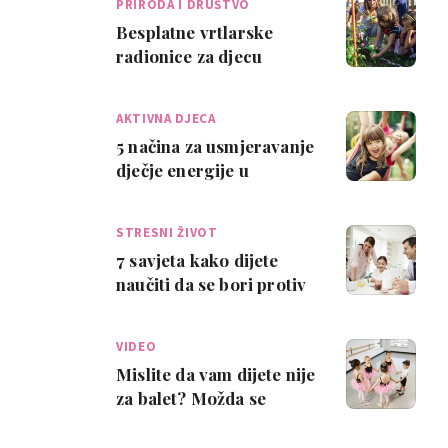
PRIRODA I DRUŠTVO
Besplatne vrtlarske
radionice za djecu
AKTIVNA DJECA
5 načina za usmjeravanje
dječje energije u
učinkovite stvari
STRESNI ŽIVOT
7 savjeta kako dijete
naučiti da se bori protiv
stresa
VIDEO
Mislite da vam dijete nije
za balet? Možda se
varate