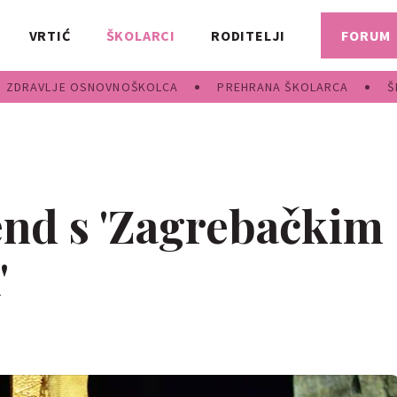
VRTIĆ
ŠKOLARCI
RODITELJI
FORUM
ZDRAVLJE OSNOVNOŠKOLCA
PREHRANA ŠKOLARCA
Š
end s 'Zagrebačkim
'