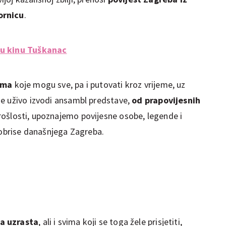
ornicu
.
 u kinu Tuškanac
ama
koje mogu sve, pa i putovati kroz vrijeme, uz
je uživo izvodi ansambl predstave,
od prapovijesnih
ošlosti, upoznajemo povijesne osobe, legende i
 obrise današnjega Zagreba.
ga uzrasta
, ali i svima koji se toga žele prisjetiti,