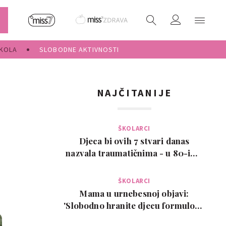
KOLA
SLOBODNE AKTIVNOSTI
NAJČITANIJE
ŠKOLARCI
Djeca bi ovih 7 stvari danas
nazvala traumatičnima - u 80-ima
su bile normalne
ŠKOLARCI
Mama u urnebesnoj objavi:
'Slobodno hranite djecu formulom.
Ovo je moj isključi…