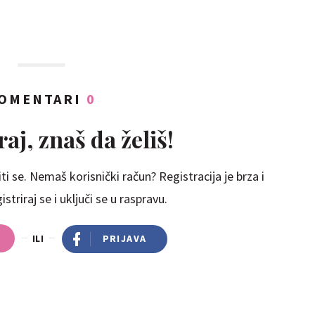
OMENTARI
0
aj, znaš da želiš!
ti se. Nemaš korisnički račun? Registracija je brza i
striraj se i uključi se u raspravu.
ILI
PRIJAVA