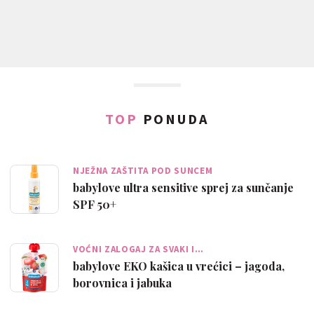
TOP
PONUDA
NJEŽNA ZAŠTITA POD SUNCEM
babylove ultra sensitive sprej za sunčanje
SPF 50+
VOĆNI ZALOGAJ ZA SVAKI I…
babylove EKO kašica u vrećici – jagoda,
borovnica i jabuka