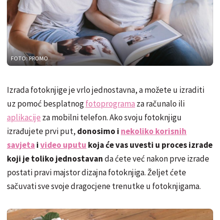
FOTO: PROMO
Izrada fotoknjige je vrlo jednostavna, a možete u izraditi
uz pomoć besplatnog
fotoprograma
za računalo ili
aplikacije
za mobilni telefon. Ako svoju fotoknjigu
izrađujete prvi put,
donosimo i
nekoliko korisnih
savjeta
i
video uputu
koja će vas uvesti u proces izrade
koji je toliko jednostavan
da ćete već nakon prve izrade
postati pravi majstor dizajna fotoknjiga. Željet ćete
sačuvati sve svoje dragocjene trenutke u fotoknjigama.