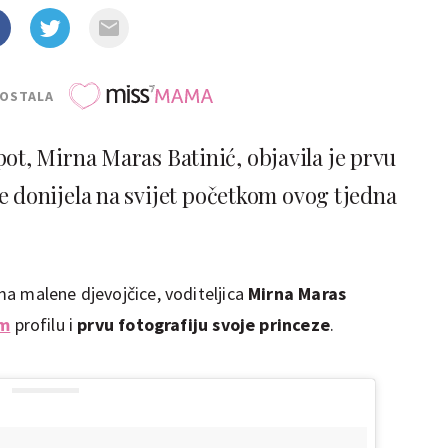
POSTALA
pot, Mirna Maras Batinić, objavila je prvu
 je donijela na svijet početkom ovog tjedna
a malene djevojčice, voditeljica
Mirna Maras
am
profilu i
prvu fotografiju svoje princeze
.