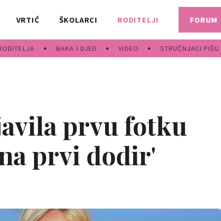
VRTIĆ
ŠKOLARCI
RODITELJI
FORUM
RODITELJA
BAKA I DJED
VIDEO
STRUČNJACI PIŠU
javila prvu fotku
 na prvi dodir'