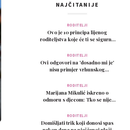
NAJČITANIJE
RODITELJI
Ovo je 10 principa lijenog
roditeljstva koje će ti se sigurno
svidjeti
RODITELJI
Ovi odgovori na 'dosadno mi je'
nisu primjer vrhunskog
roditeljstva, ali su zab…
RODITELJI
Marijana Mikulić iskreno o
odmoru s djecom: Tko se nije
poželio razvesti, pobje…
RODITELJI
Domišljati trik koji donosi spas
nakon dana na pješčanoj plaži