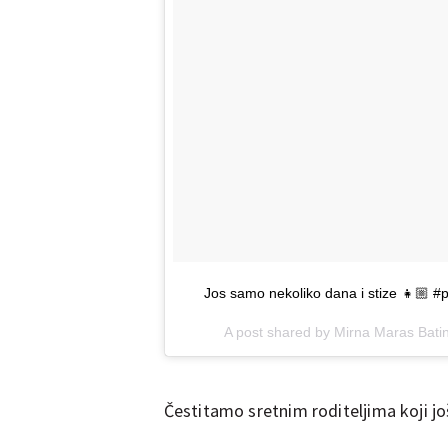
Jos samo nekoliko dana i stize 👧🏼 #
A post shared by Mirna Maras Bat
Čestitamo sretnim roditeljima koji još