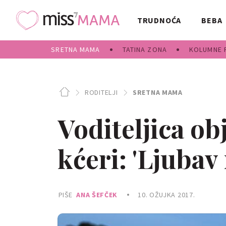
TRUDNOĆA
BEBA
SRETNA MAMA
TATINA ZONA
KOLUMNE 
RODITELJI
SRETNA MAMA
Voditeljica ob
kćeri: 'Ljubav
PIŠE
ANA ŠEFČEK
10. OŽUJKA 2017.