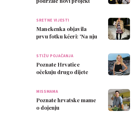
podržale novi projekt
zagrebačkih knjižnica
SRETNE VIJESTI
Manekenka objavila
prvu fotku kćeri: 'Na nju
se dugo čekalo i puno za
nju molil…
STIŽU POJAČANJA
Poznate Hrvatice
očekuju drugo dijete
MISSMAMA
Poznate hrvatske mame
o dojenju