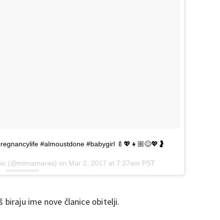
pregnancylife #almoustdone #babygirl 🍼💖👧🏼😊💖🤰
inic (@mirnamaras) on
Mar 2, 2017 at 7:27am PST
 biraju ime nove članice obitelji.