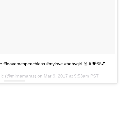
love #leavemespeachless #mylove #babygirl 🎀🍼💝💜💕
inic (@mirnamaras) on
Mar 9, 2017 at 9:53am PST