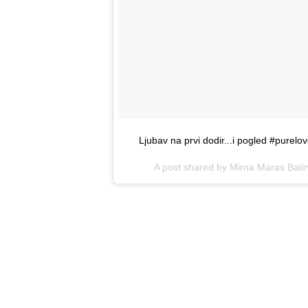
Ljubav na prvi dodir...i pogled #pure
A post shared by Mirna Maras Bat