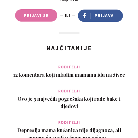
PRIJAVI SE
ILI
PRIJAVA
NAJČITANIJE
RODITELJI
12 komentara koji mladim mamama idu na živce
RODITELJI
Ovo je 5 najvećih pogrešaka koji rade bake i
djedovi
RODITELJI
Depresija mama kućanica nije dijagnoza, ali
mnoge će znati o čemu govorimo…