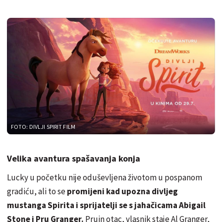
FOTO: DIVLJI SPIRIT FILM
Velika avantura spašavanja konja
Lucky u početku nije oduševljena životom u pospanom
gradiću, ali to se
promijeni kad upozna divljeg
mustanga Spirita i sprijatelji se s jahačicama Abigail
Stone i Pru Granger.
Pruin otac, vlasnik staje Al Granger,