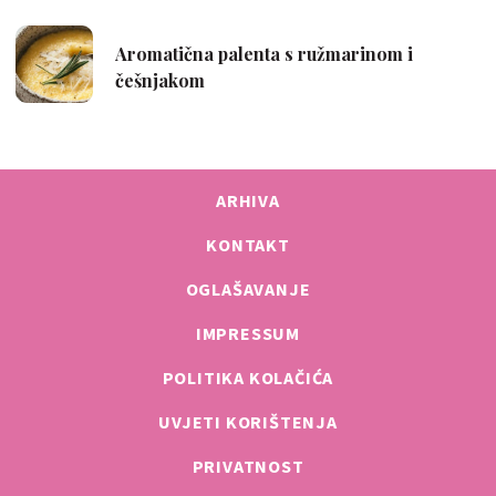
ARHIVA
KONTAKT
OGLAŠAVANJE
IMPRESSUM
POLITIKA KOLAČIĆA
UVJETI KORIŠTENJA
PRIVATNOST