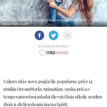
FOTO: SHUTTERSTOCK
: Preslatka torba sigurno će razveseliti tvoju curicu, evo
kako je možeš osvojiti
KLOKANICA POSTALA
Uskoro stiže novo poglavlje popularne priče iz
studija DreamWorks Animation: epska priča o
temperamentnoj mladoj djevojci koja otkrije srodnu
dušu u divljem konju imena Spirit.