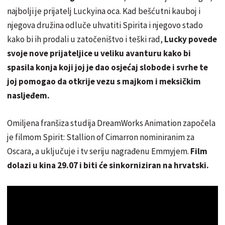
najbolji je prijatelj Luckyina oca. Kad bešćutni kauboj i
njegova družina odluče uhvatiti Spirita i njegovo stado
kako bi ih prodali u zatočeništvo i teški rad,
Lucky povede
svoje nove prijateljice u veliku avanturu kako bi
spasila konja koji joj je dao osjećaj slobode i svrhe te
joj pomogao da otkrije vezu s majkom i meksičkim
nasljeđem.
Omiljena franšiza studija DreamWorks Animation započela
je filmom Spirit: Stallion of Cimarron nominiranim za
Oscara, a uključuje i tv seriju nagrađenu Emmyjem.
Film
dolazi u kina 29.07 i biti će sinkorniziran na hrvatski.