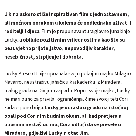
U kina uskoro stiže inspirativan film s jednostavnom,
ali moćnom porukom u kojemu će podjednako uživati i
roditelji i djeca
. Film je prepun avantura glavne junakinje
Lucky, a
obiluje pozitivnim vrijednostima kao što su
bezuvjetno prijateljstvo, nepovodljiv karakter,
nesebičnost, strpljenje i dobrota.
Lucky Prescott nije upoznala svoju pokojnu majku Milagro
Navarro, neustrašivu jahačicu kaskaderku iz Miradera,
malog grada na Divljem zapadu. Poput svoje majke, Lucky
ne mari puno za pravila i ograničenja, čime svojoj teti Cori
zadaje puno briga.
Lucky je odrasla u gradu na istočnoj
obali pod Corinim budnim okom, ali kad pretjera s
opasnim nestašlucima, Cora odluči da se presele u
Miradero, gdje živi Luckyin otac Jim.