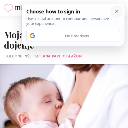
21. LISTOPADA 2013.
Moja tri najvažnija razloga za
Sign in with Google
dojenje
KOLUMNU PIŠE
TATJANA PAVLIC BLAŽON