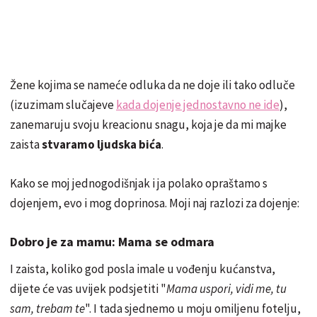
Žene kojima se nameće odluka da ne doje ili tako odluče
(izuzimam slučajeve
kada dojenje jednostavno ne ide
),
zanemaruju svoju kreacionu snagu, koja je da mi majke
zaista
stvaramo ljudska bića
.
Kako se moj jednogodišnjak i ja polako opraštamo s
dojenjem, evo i mog doprinosa. Moji naj razlozi za dojenje:
Dobro je za mamu: Mama se odmara
I zaista, koliko god posla imale u vođenju kućanstva,
dijete će vas uvijek podsjetiti "
Mama uspori, vidi me, tu
sam, trebam te
". I tada sjednemo u moju omiljenu fotelju,