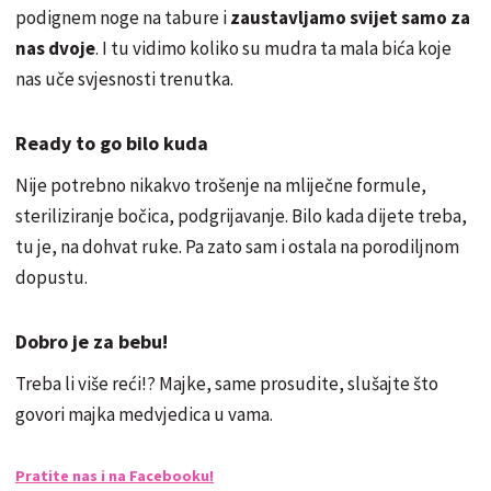
podignem noge na tabure i
zaustavljamo svijet samo za
nas dvoje
. I tu vidimo koliko su mudra ta mala bića koje
nas uče svjesnosti trenutka.
Ready to go bilo kuda
Nije potrebno nikakvo trošenje na mliječne formule,
steriliziranje bočica, podgrijavanje. Bilo kada dijete treba,
tu je, na dohvat ruke. Pa zato sam i ostala na porodiljnom
dopustu.
Dobro je za bebu!
Treba li više reći!? Majke, same prosudite, slušajte što
govori majka medvjedica u vama.
Pratite nas i na Facebooku!