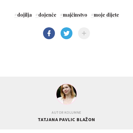
#
dojilja
#
dojenče
#
majčinstvo
#
moje dijete
AUTOR KOLUMNE
TATJANA PAVLIC BLAŽON