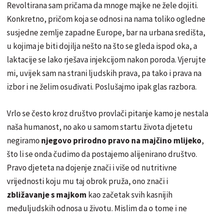
Revoltirana sam pričama da mnoge majke ne žele dojiti.
Konkretno, pričom koja se odnosi na nama toliko ogledne
susjedne zemlje zapadne Europe, bar na urbana središta,
u kojima je biti dojilja nešto na što se gleda ispod oka, a
laktacije se lako rješava injekcijom nakon poroda. Vjerujte
mi, uvijek sam na strani ljudskih prava, pa tako i prava na
izbor i ne želim osuđivati. Poslušajmo ipak glas razbora.
Vrlo se često kroz društvo provlači pitanje kamo je nestala
naša humanost, no ako u samom startu života djetetu
negiramo
njegovo prirodno pravo na majčino mlijeko
,
što li se onda čudimo da postajemo alijenirano društvo.
Pravo djeteta na dojenje znači i više od nutritivne
vrijednosti koju mu taj obrok pruža, ono znači i
zbližavanje s majkom
kao začetak svih kasnijih
međuljudskih odnosa u životu. Mislim da o tome i ne