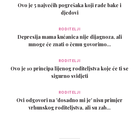
Ovo je 5 najvećih pogrešaka koji rade bake i
djedovi
RODITELJI
Depresija mama kućanica nije dijagnoza, ali
mnoge će znati o čemu govorimo…
RODITELJI
Ovo je 10 principa lijenog roditeljstva koje će ti se
sigurno svidjeti
RODITELJI
Ovi odgovori na 'dosadno mi je' nisu primjer
vrhunskog roditeljstva, ali su zab…