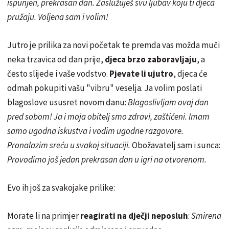
ispunjen, prekrasan dan. Zaslužuješ svu ljubav koju ti djeca
pružaju. Voljena sam i volim!
Jutro je prilika za novi početak te premda vas možda muči
neka trzavica od dan prije,
djeca brzo zaboravljaju
, a
često slijede i vaše vodstvo.
Pjevate li ujutro
, djeca će
odmah pokupiti vašu "vibru" veselja. Ja volim poslati
blagoslove ususret novom danu:
Blagoslivljam ovaj dan
pred sobom! Ja i moja obitelj smo zdravi, zaštićeni. Imam
samo ugodna iskustva i vodim ugodne razgovore.
Pronalazim sreću u svakoj situaciji.
Obožavatelj sam i sunca:
Provodimo još jedan prekrasan dan u igri na otvorenom.
Evo ih još za svakojake prilike:
Morate li na primjer
reagirati na dječji neposluh
:
Smirena