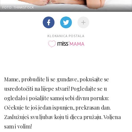
FOTO: THINKSTOCK
KLOKANICA POSTALA
Mame, probudite li se gunđave, pokušajte se
usredotočiti na lijepe stvari! Pogledajte se u
ogledalo i pošaljite samoj sebi divnu poruku:
Očekuje te još jedan ispunjen, prekrasan dan.
Zaslužuješ svu ljubav koju ti djeca pružaju. Voljena
sam i volim!