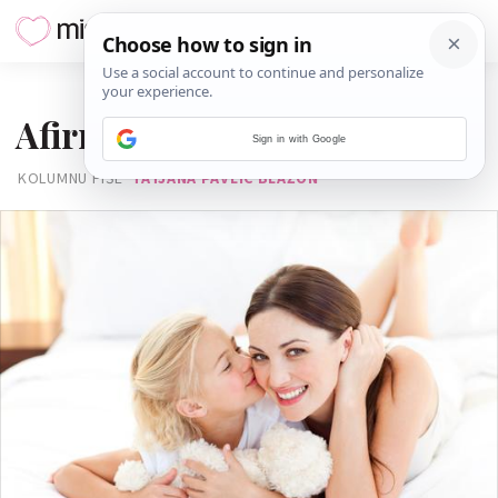
07. OŽUJKA 2014.
Afirmacije za supermame
Sign in with Google
KOLUMNU PIŠE
TATJANA PAVLIC BLAŽON