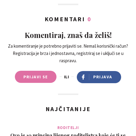
KOMENTARI
0
Komentiraj, znaš da želiš!
Za komentiranje je potrebno prijaviti se. Nemaš korisnički račun?
Registracija je brza i jednostavna, registriraj se i uključi se u
raspravu.
PRIJAVI SE
ILI
PRIJAVA
NAJČITANIJE
RODITELJI
Ovo je 10 principa lijenog roditeljstva koje će ti se