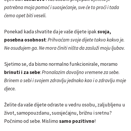
potrebna moja pomoć i suosjećanje, sve će to proći i tada
ćemo opet biti veseli.
Ponekad kada shvatite da je vaše dijete ipak
svoja,
posebna osobnost
:
Prihvaćam svoje dijete takvo kakvo je.
Ne osuđujem ga. Ne mora činiti ništa da zasluži moju ljubav.
Sjetimo se, da bismo normalno funkcionirale, moramo
brinuti i za sebe
:
Pronalazim dovoljno vremene za sebe.
Brinem o sebi i svojem zdravlju jednako kao i o zdravlju moje
djece.
Želite da vaše dijete odraste u vedru osobu, zaljubljenu u
život, samopouzdanu, suosjećajnu, brižnu i sretnu?
Počnimo od sebe. Mislimo
samo pozitivno
!