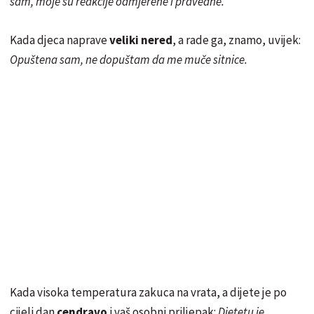
sam, moje su reakcije odmjerene i pravedne.
Kada djeca naprave
veliki nered
, a rade ga, znamo, uvijek:
Opuštena sam, ne dopuštam da me muče sitnice.
Kada visoka temperatura zakuca na vrata, a dijete je po
cijeli dan
cendravo
i vaš osobni priljepak:
Djetetu je