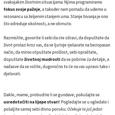
svakojakim životnim situacijama. Njima programiramo
fokus svoje pažnje
, a također nam pomažu da uđemo u
rezonancu sa željenim stanjem uma. Stanje bivanja je ono
što određuje okolnosti, a ne obrnuto.
Razmislite, govorite li sebi da ste zdravi, da dopuštate da
život prolazi kroz vas, da se ljutnje rješavate na bezopasan
način, da mirno otpuštate prošlost, sebi opraštate,
dopuštate
životnoj mudrosti
da se pobrine za detalje, a
nadasve da se volite, dugoročno to će na vas upravo tako i
djelovati.
Dakle, mame, probudite li se gunđave, pokušajte se
usredotočiti na lijepe stvari
! Pogledajte se u ogledalo i
pošaljite samoj sebi divnu poruku:
Očekuje te još jedan