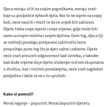
Djeca moraju učiti na svojim pogreškama, moraju znati
koje su posljedice njihovih djela. Ako to ne osjete na svojoj
koži, neće naučiti i mislit će da će uvijek biti zaštićeni.
Dijete treba svoje mjesto i svoje vrijeme, gdje može biti
samo sa svojim mislima i svojim djelima. Osim tog, djeca čiji
se roditelji ponašaju pretjerano zaštitnički često
propuštaju puno tog što je djeci važno i zabavno. Dijete
neće znati preuzeti odgovornost kad zatreba, a također
kad dođe vrijeme da je dijete izloženije rizičnim skupinama
u društvu, kao i rizičnim ponašanjima, neće znati sagledati
posljedice i lakše će se u to upuštati.
Kako si pomoći?
Moraš najprije – popustiti. Moraš dopustiti djetetu