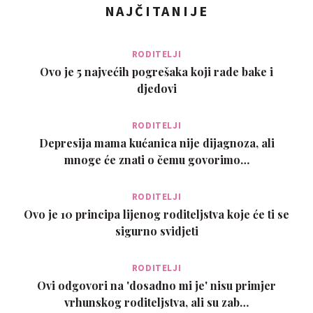
NAJČITANIJE
RODITELJI
Ovo je 5 najvećih pogrešaka koji rade bake i
djedovi
RODITELJI
Depresija mama kućanica nije dijagnoza, ali
mnoge će znati o čemu govorimo…
RODITELJI
Ovo je 10 principa lijenog roditeljstva koje će ti se
sigurno svidjeti
RODITELJI
Ovi odgovori na 'dosadno mi je' nisu primjer
vrhunskog roditeljstva, ali su zab…