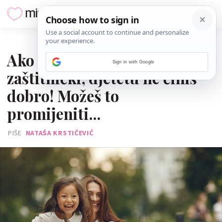
11. SIJEČNJA 2023.
Ako se ponašaš previše
Sign in with Google
zaštitnički, djetetu ne činiš
dobro! Možeš to
promijeniti...
PIŠE
NATAŠA KRSTIČEVIĆ