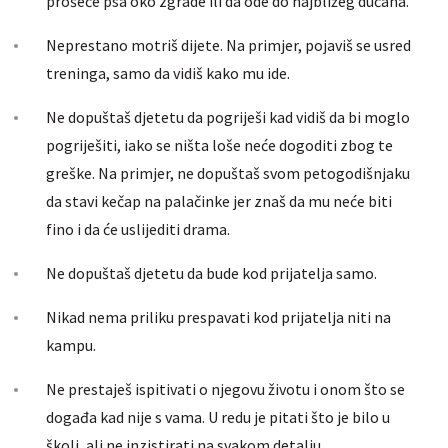
prošeće psa oko zgrade ili da ode do najbližeg dućana.
Neprestano motriš dijete. Na primjer, pojaviš se usred
treninga, samo da vidiš kako mu ide.
Ne dopuštaš djetetu da pogriješi kad vidiš da bi moglo
pogriješiti, iako se ništa loše neće dogoditi zbog te
greške. Na primjer, ne dopuštaš svom petogodišnjaku
da stavi kečap na palačinke jer znaš da mu neće biti
fino i da će uslijediti drama.
Ne dopuštaš djetetu da bude kod prijatelja samo.
Nikad nema priliku prespavati kod prijatelja niti na
kampu.
Ne prestaješ ispitivati o njegovu životu i onom što se
događa kad nije s vama. U redu je pitati što je bilo u
školi, ali ne inzistirati na svakom detalju.