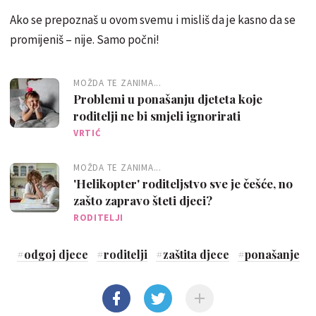
Ako se prepoznaš u ovom svemu i misliš da je kasno da se
promijeniš – nije. Samo počni!
MOŽDA TE ZANIMA...
Problemi u ponašanju djeteta koje
roditelji ne bi smjeli ignorirati
VRTIĆ
MOŽDA TE ZANIMA...
'Helikopter' roditeljstvo sve je češće, no
zašto zapravo šteti djeci?
RODITELJI
#
odgoj djece
#
roditelji
#
zaštita djece
#
ponašanje