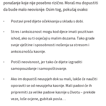
ponašanje koje nije posebno rizično. Moraš mu dopustiti
da bude malo neovisnije. Osim tog, pokušaj ovako:
Postavi pred dijete očekivanja u skladu s dobi.
Stres i anksioznost mogu kod djece imati pozitivan
ishod, ako su ti osjećaji u malim dozama. Tako grade
svoje vještine i sposobnosti nošenja sa stresom i
anksioznošću kasnije.
Potiči neovisnost, jer tako će dijete izgraditi
samopouzdanje i samopoštovanje.
Ako im dopustiš neuspjeh dok su mali, lakše će naučiti
oporaviti se od neuspjeha kasnije. Mali padovi će ih
pripremiti za velike padove kasnije u životu – prekide
veze, loše ocjene, gubitak posla…