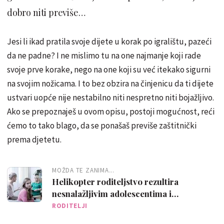
dobro niti previše…
Jesi li ikad pratila svoje dijete u korak po igralištu, pazeći
da ne padne? I ne mislimo tu na one najmanje koji rade
svoje prve korake, nego na one koji su već itekako sigurni
na svojim nožicama. I to bez obzira na činjenicu da ti dijete
ustvari uopće nije nestabilno niti nespretno niti bojažljivo.
Ako se prepoznaješ u ovom opisu, postoji mogućnost, reći
ćemo to tako blago, da se ponašaš previše zaštitnički
prema djetetu.
MOŽDA TE ZANIMA...
Helikopter roditeljstvo rezultira
nesnalažljivim adolescentima i
anksioznim odraslima
RODITELJI