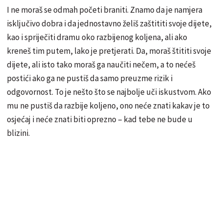
I ne moraš se odmah početi braniti. Znamo da je namjera
isključivo dobra i da jednostavno želiš zaštititi svoje dijete,
kao i spriječiti dramu oko razbijenog koljena, ali ako
kreneš tim putem, lako je pretjerati. Da, moraš štititi svoje
dijete, ali isto tako moraš ga naučiti nečem, a to nećeš
postići ako ga ne pustiš da samo preuzme rizik i
odgovornost. To je nešto što se najbolje uči iskustvom. Ako
mu ne pustiš da razbije koljeno, ono neće znati kakav je to
osjećaj i neće znati biti oprezno – kad tebe ne bude u
blizini.