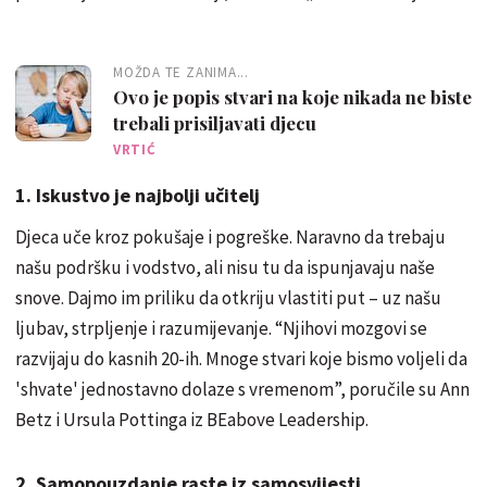
MOŽDA TE ZANIMA...
Ovo je popis stvari na koje nikada ne biste
trebali prisiljavati djecu
VRTIĆ
1. Iskustvo je najbolji učitelj
Djeca uče kroz pokušaje i pogreške. Naravno da trebaju
našu podršku i vodstvo, ali nisu tu da ispunjavaju naše
snove. Dajmo im priliku da otkriju vlastiti put – uz našu
ljubav, strpljenje i razumijevanje. “Njihovi mozgovi se
razvijaju do kasnih 20-ih. Mnoge stvari koje bismo voljeli da
'shvate' jednostavno dolaze s vremenom”, poručile su Ann
Betz i Ursula Pottinga iz BEabove Leadership.
2. Samopouzdanje raste iz samosvijesti