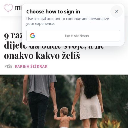
29. RUJNA 2025.
9 razloga zašto trebaš pustiti
Sign in with Google
dijete da bude svoje, a ne
onakvo kakvo želiš
PIŠE
KARINA ŠIŽDRAK