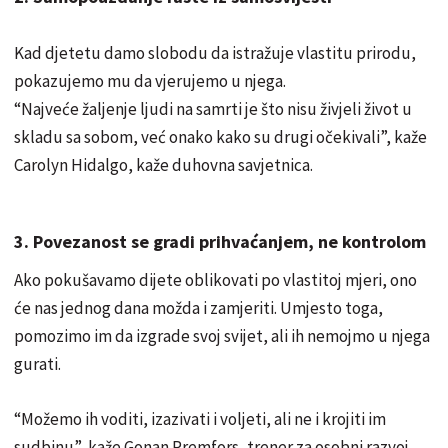
Kad djetetu damo slobodu da istražuje vlastitu prirodu,
pokazujemo mu da vjerujemo u njega.
“Najveće žaljenje ljudi na samrti je što nisu živjeli život u
skladu sa sobom, već onako kako su drugi očekivali”, kaže
Carolyn Hidalgo, kaže duhovna savjetnica.
3. Povezanost se gradi prihvaćanjem, ne kontrolom
Ako pokušavamo dijete oblikovati po vlastitoj mjeri, ono
će nas jednog dana možda i zamjeriti. Umjesto toga,
pomozimo im da izgrade svoj svijet, ali ih nemojmo u njega
gurati.
“Možemo ih voditi, izazivati i voljeti, ali ne i krojiti im
sudbinu”, kaže Gonan Premfors, trener za osobni razvoj.