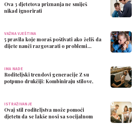
Ova 3 djetetova priznanja ne smiješ
nikad ignorirati
VAŽNA VJEŠTINA
5 pravila koje moraš poštivati ako želiš da
dijete nauči razgovarati o problemi…
IMA NADE
Roditeljski trendovi generacije Z su
potpuno drukčiji: Kombiniraju stilove,
lij…
ISTRAŽIVANJE
Ovaj stil roditeljstva može pomoći
djetetu da se lakše nosi sa socijalnom
anksi…