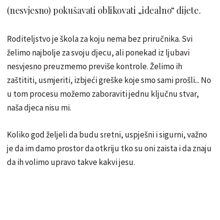
(nesvjesno) pokušavati oblikovati „idealno“ dijete.
Roditeljstvo je škola za koju nema bez priručnika. Svi
želimo najbolje za svoju djecu, ali ponekad iz ljubavi
nesvjesno preuzmemo previše kontrole. Želimo ih
zaštititi, usmjeriti, izbjeći greške koje smo sami prošli... No
u tom procesu možemo zaboraviti jednu ključnu stvar,
naša djeca nisu mi.
Koliko god željeli da budu sretni, uspješni i sigurni, važno
je da im damo prostor da otkriju tko su oni zaista i da znaju
da ih volimo upravo takve kakvi jesu.