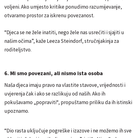
voljeni. Ako umjesto kritike ponudimo razumijevanje,
otvaramo prostor za iskrenu povezanost.
“Djeca se ne žele inatiti, nego žele nas usrećiti i sjajiti u
našim očima”, kaže Leeza Steindorf, stručnjakinja za
roditeljstvo.
6. Mi smo povezani, ali nismo ista osoba
Naša djeca imaju pravo na vlastite stavove, vrijednosti i
uvjerenja čak i ako se razlikuju od naših. Ako ih
pokušavamo „popraviti“, propuštamo priliku da ih istinski
upoznamo.
“Dio rasta uključuje pogreške i izazove i ne možemo ih sve