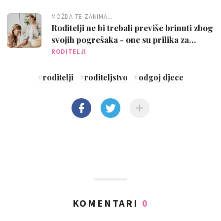
MOŽDA TE ZANIMA...
Roditelji ne bi trebali previše brinuti zbog
svojih pogrešaka - one su prilika za
učenje
RODITELJI
#
roditelji
#
roditeljstvo
#
odgoj djece
KOMENTARI
0