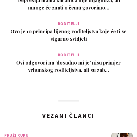
Depresija mama kućanica nije dijagnoza, ali
mnoge će znati o čemu govorimo…
RODITELJI
Ovo je 10 principa lijenog roditeljstva koje će ti se
sigurno svidjeti
RODITELJI
Ovi odgovori na 'dosadno mi je' nisu primjer
vrhunskog roditeljstva, ali su zab…
VEZANI ČLANCI
PRUŽI RUKU