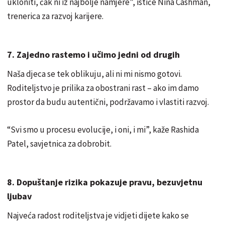
ukloniti, čak ni iz najbolje namjere”, ističe Nina Cashman,
trenerica za razvoj karijere.
7. Zajedno rastemo i učimo jedni od drugih
Naša djeca se tek oblikuju, ali ni mi nismo gotovi.
Roditeljstvo je prilika za obostrani rast – ako im damo
prostor da budu autentični, podržavamo i vlastiti razvoj.
“Svi smo u procesu evolucije, i oni, i mi”, kaže Rashida
Patel, savjetnica za dobrobit.
8. Dopuštanje rizika pokazuje pravu, bezuvjetnu
ljubav
Najveća radost roditeljstva je vidjeti dijete kako se