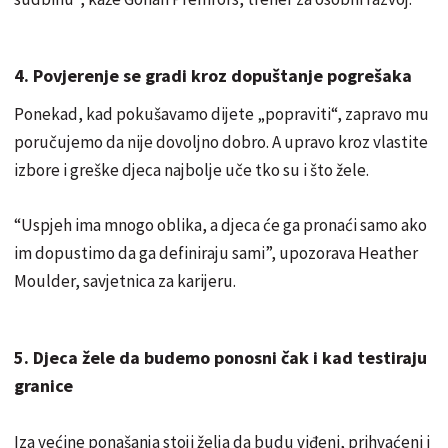
4. Povjerenje se gradi kroz dopuštanje pogrešaka
Ponekad, kad pokušavamo dijete „popraviti“, zapravo mu
poručujemo da nije dovoljno dobro. A upravo kroz vlastite
izbore i greške djeca najbolje uče tko su i što žele.
“Uspjeh ima mnogo oblika, a djeca će ga pronaći samo ako
im dopustimo da ga definiraju sami”, upozorava Heather
Moulder, savjetnica za karijeru.
5. Djeca žele da budemo ponosni čak i kad testiraju
granice
Iza većine ponašanja stoji želja da budu viđeni, prihvaćeni i