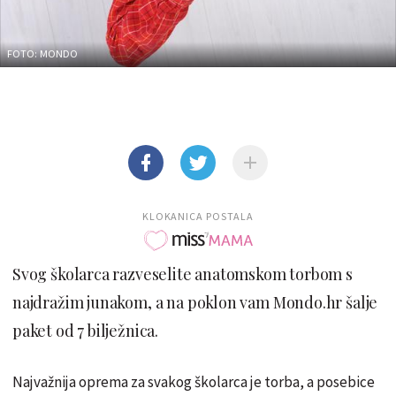
FOTO: MONDO
KLOKANICA POSTALA
Svog školarca razveselite anatomskom torbom s
najdražim junakom, a na poklon vam Mondo.hr šalje
paket od 7 bilježnica.
Najvažnija oprema za svakog školarca je torba, a posebice