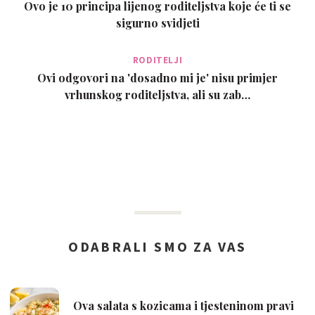
Ovo je 10 principa lijenog roditeljstva koje će ti se
sigurno svidjeti
RODITELJI
Ovi odgovori na 'dosadno mi je' nisu primjer
vrhunskog roditeljstva, ali su zab…