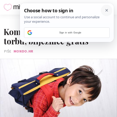
20. SRPNJA 2015.
Kombinacija za 5: Uz školsku
Sign in with Google
torbu, bilježnice gratis
PIŠE
MONDO.HR