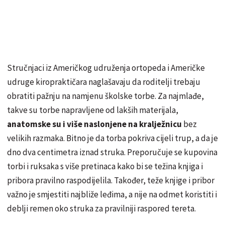
Stručnjaci iz Američkog udruženja ortopeda i Američke
udruge kiropraktičara naglašavaju da roditelji trebaju
obratiti pažnju na namjenu školske torbe. Za najmlađe,
takve su torbe napravljene od lakših materijala,
anatomske su i više naslonjene na kralježnicu
bez
velikih razmaka. Bitno je da torba pokriva cijeli trup, a da je
dno dva centimetra iznad struka. Preporučuje se kupovina
torbi i ruksaka s više pretinaca kako bi se težina knjiga i
pribora pravilno raspodijelila. Također, teže knjige i pribor
važno je smjestiti najbliže leđima, a nije na odmet koristiti i
deblji remen oko struka za pravilniji raspored tereta.