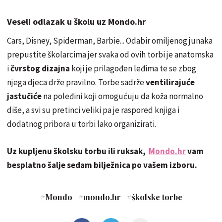
Veseli odlazak u školu uz Mondo.hr
Cars, Disney, Spiderman, Barbie... Odabir omiljenog junaka
prepustite školarcima jer svaka od ovih torbi je anatomska
i
čvrstog dizajna
koji je prilagođen leđima te se zbog
njega djeca drže pravilno. Torbe sadrže
ventilirajuće
jastučiće
na poleđini koji omogućuju da koža normalno
diše, a svi su pretinci veliki pa je raspored knjiga i
dodatnog pribora u torbi lako organizirati.
Uz kupljenu školsku torbu ili ruksak,
Mondo.hr
vam
besplatno šalje sedam bilježnica po vašem izboru.
#
Mondo
#
mondo.hr
#
školske torbe