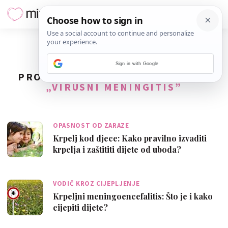
Sign in with Google
PRONAĐENO
9
REZULTATA ZA TAG
„VIRUSNI MENINGITIS”
OPASNOST OD ZARAZE
Krpelj kod djece: Kako pravilno izvaditi
krpelja i zaštititi dijete od uboda?
VODIČ KROZ CIJEPLJENJE
Krpeljni meningoencefalitis: Što je i kako
cijepiti dijete?