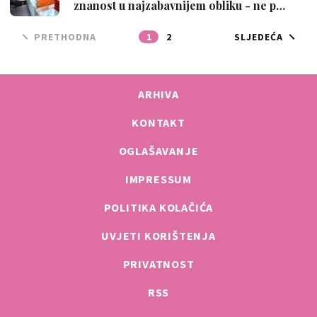
znanost u najzabavnijem obliku - ne p…
PRETHODNA
1
2
SLJEDEĆA
ARHIVA
KONTAKT
OGLAŠAVANJE
IMPRESSUM
POLITIKA KOLAČIĆA
UVJETI KORIŠTENJA
PRIVATNOST
RSS