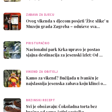
ZABAVA ZA DJECU
Ovog vikenda s djecom posjeti 'Žive slike' u
Muzeju grada Zagreba – oduševe sva…
PRISTUPAČNO
Nacionalni park Krka upravo je postao
sjajna destinacija za jesenski izlet: Od …
VIKEND ZA OBITELJ
Kamo za vikend? Bučijada u Ivaniću je
najslasnija jesenska zabava koju klinci o…
BRZINSKI RECEPT
Svi je obožavaju: Čokoladna torta bez
brašna od samo četiri sastojka