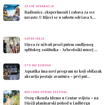
ZA SVE GENERACIJE
Radionice, eksperimenti i zabava za sve
uzraste: U Rijeci se u subotu održava S…
SUPER IDEJA
Djeca će uživati proći putem omiljenog
splitskog zaštitnika - Arheološki muzej …
STO MU SOMOVA
Aquatika ima novi program uz koji obilazak
akvarija postaje avantura – prvi put…
WELCOME SPRING FESTIVAL
Ovog vikenda idemo u Centar svijeta – na
Dječji planinarski pohod u Ludbregu