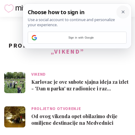
Sign in with Google
PRONAĐENO
20
REZULTATA ZA TAG
„VIKEND”
VIKEND
Karlovac je ove subote sjajna ideja za izlet
- 'Dan u parku' uz radionice i raz…
PROLJETNO OTVORENJE
Od ovog vikenda opet obilazimo dvije
omiljene destinacije na Medvednici