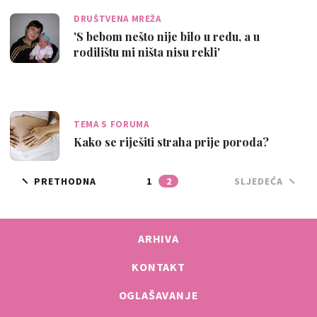
DRUŠTVENA MREŽA
'S bebom nešto nije bilo u redu, a u
rodilištu mi ništa nisu rekli'
TEMA S FORUMA
Kako se riješiti straha prije poroda?
PRETHODNA
1
2
SLJEDEĆA
ARHIVA
KONTAKT
OGLAŠAVANJE