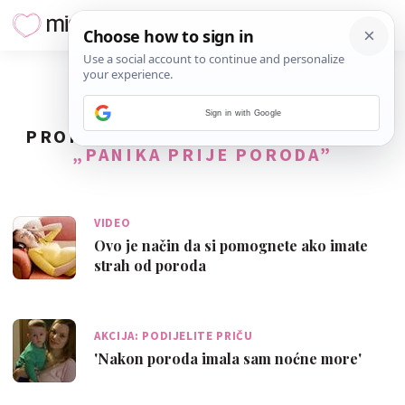
Sign in with Google
PRONAĐENO
18
REZULTATA ZA TAG
„PANIKA PRIJE PORODA”
VIDEO
Ovo je način da si pomognete ako imate
strah od poroda
AKCIJA: PODIJELITE PRIČU
'Nakon poroda imala sam noćne more'