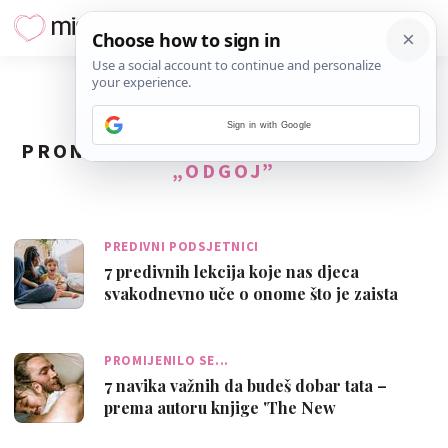
Sign in with Google
PRONAĐENO
358
REZULTATA ZA TAG
„ODGOJ”
PREDIVNI PODSJETNICI
7 predivnih lekcija koje nas djeca
svakodnevno uče o onome što je zaista
važno …
PROMIJENILO SE...
7 navika važnih da budeš dobar tata –
prema autoru knjige 'The New
Fatherhood'