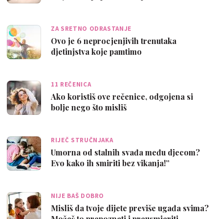
ZA SRETNO ODRASTANJE
Ovo je 6 neprocjenjivih trenutaka
djetinjstva koje pamtimo
11 REČENICA
Ako koristiš ove rečenice, odgojena si
bolje nego što misliš
RIJEČ STRUČNJAKA
Umorna od stalnih svađa među djecom?
Evo kako ih smiriti bez vikanja!”
NIJE BAŠ DOBRO
Misliš da tvoje dijete previše ugađa svima?
Možeš to prepoznati i preusmjeriti