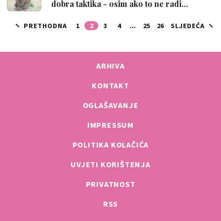
dobra taktika - osim ako to ne radi…
PRETHODNA
1
2
3
4
...
25
26
SLJEDEĆA
ARHIVA
KONTAKT
OGLAŠAVANJE
IMPRESSUM
POLITIKA KOLAČIĆA
UVJETI KORIŠTENJA
PRIVATNOST
RSS