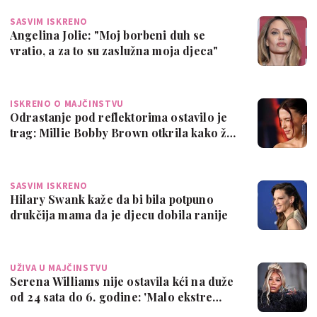
SASVIM ISKRENO
Angelina Jolie: "Moj borbeni duh se
vratio, a za to su zaslužna moja djeca"
ISKRENO O MAJČINSTVU
Odrastanje pod reflektorima ostavilo je
trag: Millie Bobby Brown otkrila kako ž…
SASVIM ISKRENO
Hilary Swank kaže da bi bila potpuno
drukčija mama da je djecu dobila ranije
UŽIVA U MAJČINSTVU
Serena Williams nije ostavila kći na duže
od 24 sata do 6. godine: 'Malo ekstre…