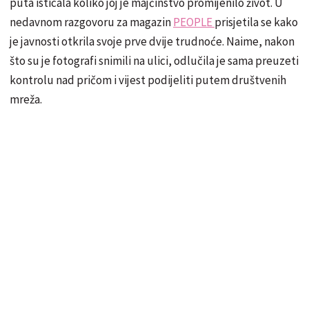
puta isticala koliko joj je majčinstvo promijenilo život. U
nedavnom razgovoru za magazin
PEOPLE
prisjetila se kako
je javnosti otkrila svoje prve dvije trudnoće. Naime, nakon
što su je fotografi snimili na ulici, odlučila je sama preuzeti
kontrolu nad pričom i vijest podijeliti putem društvenih
mreža.