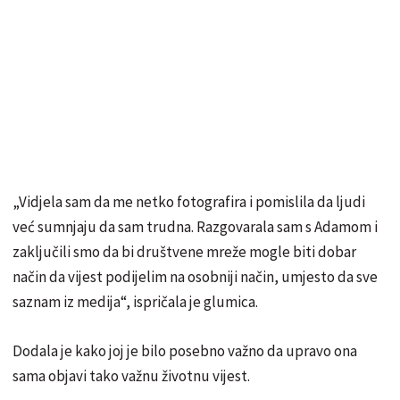
„Vidjela sam da me netko fotografira i pomislila da ljudi
već sumnjaju da sam trudna. Razgovarala sam s Adamom i
zaključili smo da bi društvene mreže mogle biti dobar
način da vijest podijelim na osobniji način, umjesto da sve
saznam iz medija“, ispričala je glumica.
Dodala je kako joj je bilo posebno važno da upravo ona
sama objavi tako važnu životnu vijest.