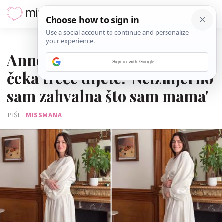
20. LIPNJA 2026.
Anne Hathaway otkrila da
Sign in with Google
čeka treće dijete: 'Neizmjerno
sam zahvalna što sam mama'
PIŠE
MISSMAMA