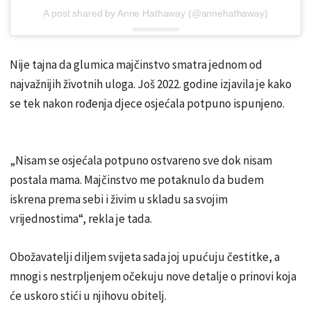
A post shared by Anne Hathaway (@annehathaway)
Nije tajna da glumica majčinstvo smatra jednom od
najvažnijih životnih uloga. Još 2022. godine izjavila je kako
se tek nakon rođenja djece osjećala potpuno ispunjeno.
„Nisam se osjećala potpuno ostvareno sve dok nisam
postala mama. Majčinstvo me potaknulo da budem
iskrena prema sebi i živim u skladu sa svojim
vrijednostima“, rekla je tada.
Obožavatelji diljem svijeta sada joj upućuju čestitke, a
mnogi s nestrpljenjem očekuju nove detalje o prinovi koja
će uskoro stići u njihovu obitelj.