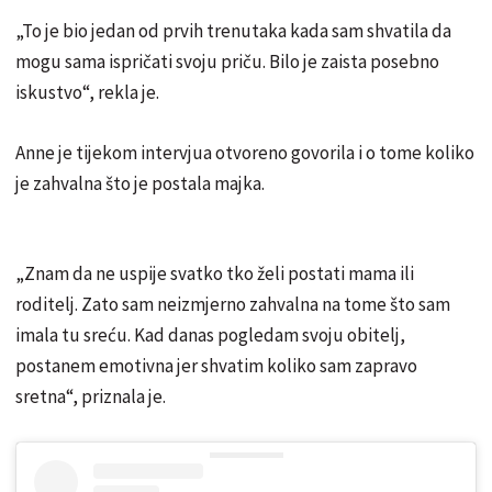
„To je bio jedan od prvih trenutaka kada sam shvatila da
mogu sama ispričati svoju priču. Bilo je zaista posebno
iskustvo“, rekla je.
Anne je tijekom intervjua otvoreno govorila i o tome koliko
je zahvalna što je postala majka.
„Znam da ne uspije svatko tko želi postati mama ili
roditelj. Zato sam neizmjerno zahvalna na tome što sam
imala tu sreću. Kad danas pogledam svoju obitelj,
postanem emotivna jer shvatim koliko sam zapravo
sretna“, priznala je.