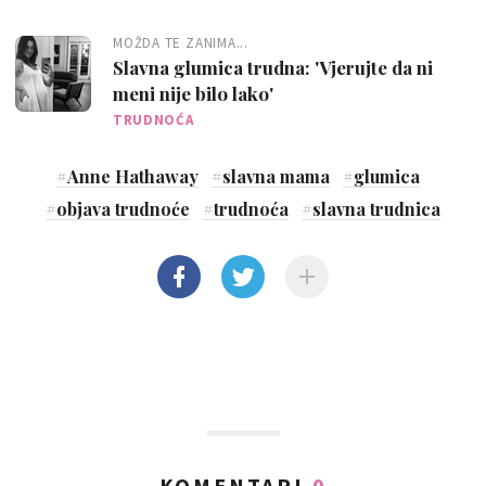
MOŽDA TE ZANIMA...
Slavna glumica trudna: 'Vjerujte da ni
meni nije bilo lako'
TRUDNOĆA
#
Anne Hathaway
#
slavna mama
#
glumica
#
objava trudnoće
#
trudnoća
#
slavna trudnica
KOMENTARI
0