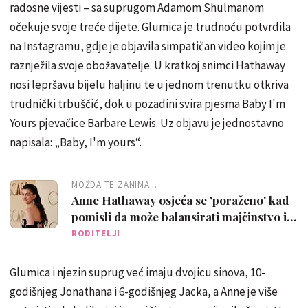
radosne vijesti – sa suprugom Adamom Shulmanom
očekuje svoje treće dijete. Glumica je trudnoću potvrdila
na Instagramu, gdje je objavila simpatičan video kojim je
raznježila svoje obožavatelje. U kratkoj snimci Hathaway
nosi lepršavu bijelu haljinu te u jednom trenutku otkriva
trudnički trbuščić, dok u pozadini svira pjesma Baby I'm
Yours pjevačice Barbare Lewis. Uz objavu je jednostavno
napisala: „Baby, I'm yours“.
MOŽDA TE ZANIMA...
Anne Hathaway osjeća se 'poraženo' kad
pomisli da može balansirati majčinstvo i
karijeru
RODITELJI
Glumica i njezin suprug već imaju dvojicu sinova, 10-
godišnjeg Jonathana i 6-godišnjeg Jacka, a Anne je više