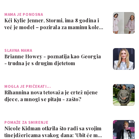
MAMA JE PONOSNA
Kći Kylie Jenner, Stormi, ima 8 godina i
već je model – pozirala za maminu kole…
SLAVNA MAMA
Brianne Howey - poznatija kao Georgia
- trudna je s drugim djetetom
MOGLA JE PRIČEKATI...
Rihannina nova tetovaža je crtež njene
djece, a mnogi se pitaju - zašto?
POMAŽE ZA SMIRENJE
Nicole Kidman otkrila što radi sa svojim
tinejdžericama svakog dana: 'Ubit će m…