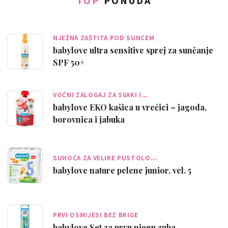
TOP
PONUDA
NJEŽNA ZAŠTITA POD SUNCEM
babylove ultra sensitive sprej za sunčanje
SPF 50+
VOĆNI ZALOGAJ ZA SVAKI I…
babylove EKO kašica u vrećici – jagoda,
borovnica i jabuka
SUHOĆA ZA VELIKE PUSTOLO…
babylove nature pelene junior, vel. 5
PRVI OSMIJESI BEZ BRIGE
babylove Set za prvu njegu zuba