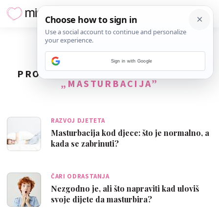
Sign in with Google
PRONAĐENO
8
REZULTATA ZA TAG
„MASTURBACIJA”
RAZVOJ DJETETA
Masturbacija kod djece: što je normalno, a
kada se zabrinuti?
ČARI ODRASTANJA
Nezgodno je, ali što napraviti kad uloviš
svoje dijete da masturbira?