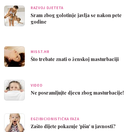
RAZVOJ DJETETA
Sram zbog golotinje javlja se nakon pete
godine
MISS7.HR
Što trebate znati o ženskoj masturbaciji
VIDEO
Ne posramljujte djecu zbog masturbacije!
EGZIBICIONISTIČKA FAZA
Zašto dijete pokazuje 'pišu' u javnosti?