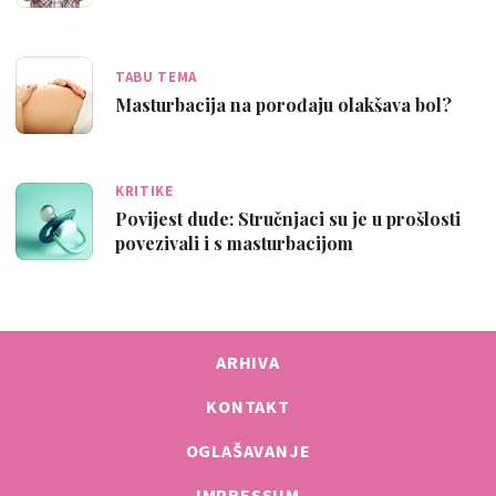
TABU TEMA
Masturbacija na porođaju olakšava bol?
KRITIKE
Povijest dude: Stručnjaci su je u prošlosti
povezivali i s masturbacijom
ARHIVA
KONTAKT
OGLAŠAVANJE
IMPRESSUM