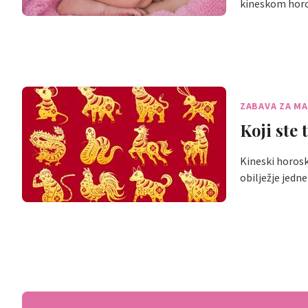
kineskom hor
ZABAVA ZA M
Koji st
Kineski horosk
obilježje jedne