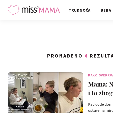
TRUDNOĆA
BEBA
PRONAĐENO
4
REZULTA
KAKO SVEKRV
Mama: Ni
i to zbo
Kad dođe doma 
ostave na mir