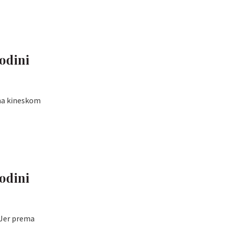
odini
ema kineskom
odini
! Jer prema