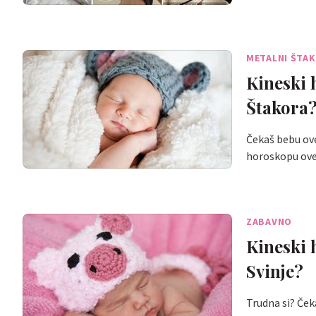
METALNI ŠTA
Kineski 
Štakora
Čekaš bebu ov
horoskopu ove
ZABAVNO
Kineski 
Svinje?
Trudna si? Ček