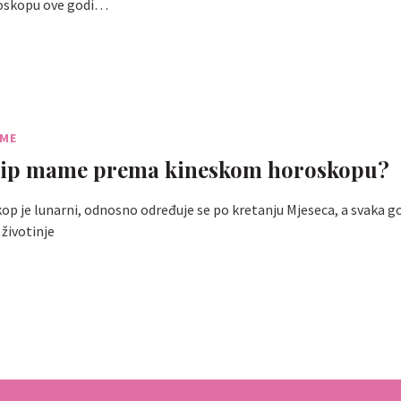
oskopu ove godi…
AME
e tip mame prema kineskom horoskopu?
op je lunarni, odnosno određuje se po kretanju Mjeseca, a svaka g
 životinje