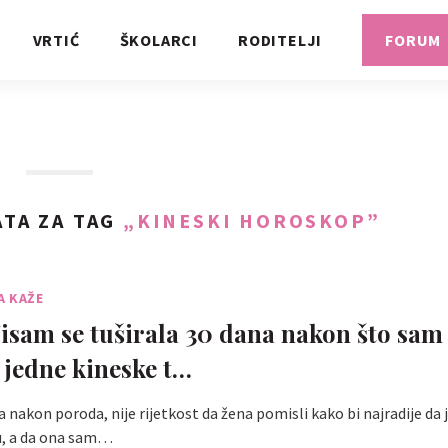
VRTIĆ
ŠKOLARCI
RODITELJI
FORUM
TA ZA TAG
„KINESKI HOROSKOP”
A KAŽE
sam se tuširala 30 dana nakon što sam 
g jedne kineske t…
nakon poroda, nije rijetkost da žena pomisli kako bi najradije da j
u, a da ona sam…