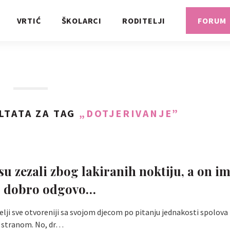
VRTIĆ
ŠKOLARCI
RODITELJI
FORUM
LTATA ZA TAG
„DOTJERIVANJE”
E
su zezali zbog lakiranih noktiju, a on im
o dobro odgovo…
elji sve otvoreniji sa svojom djecom po pitanju jednakosti spolova 
stranom. No, dr…