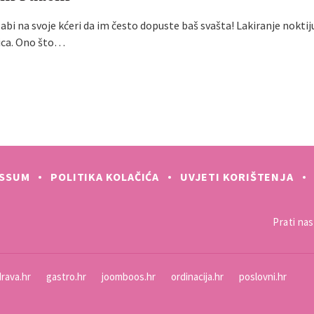
labi na svoje kćeri da im često dopuste baš svašta! Lakiranje noktij
ica. Ono što…
ESSUM
POLITIKA KOLAČIĆA
UVJETI KORIŠTENJA
Prati nas 
rava.hr
gastro.hr
joomboos.hr
ordinacija.hr
poslovni.hr