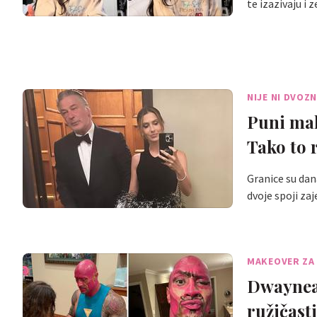
te izazivaju i
NIJE NI DVO
Puni mak
Tako to 
Granice su dana
dvoje spoji z
MAKEOVER ZA
Dwaynea 
ružičas