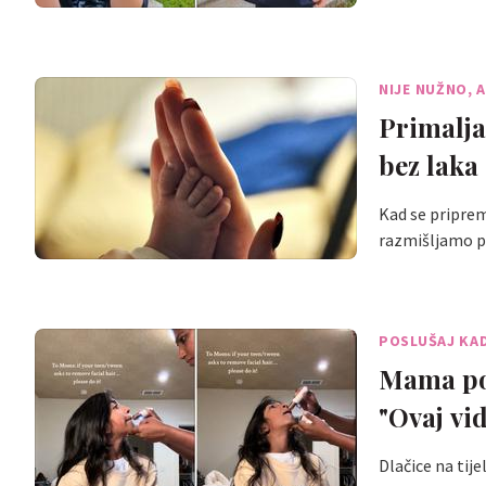
NIJE NUŽNO, AL
Primalja
bez laka
Kad se pripre
razmišljamo pr
POSLUŠAJ KAD
Mama pom
"Ovaj vi
Dlačice na tij