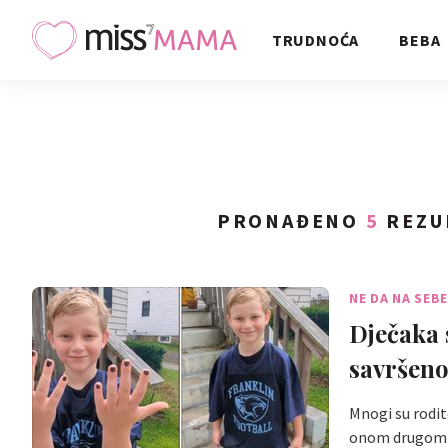
TRUDNOĆA
BEBA
PRONAĐENO
5
REZU
NE DA NA SEB
Dječaka 
savršen
Mnogi su rodit
onom drugom 