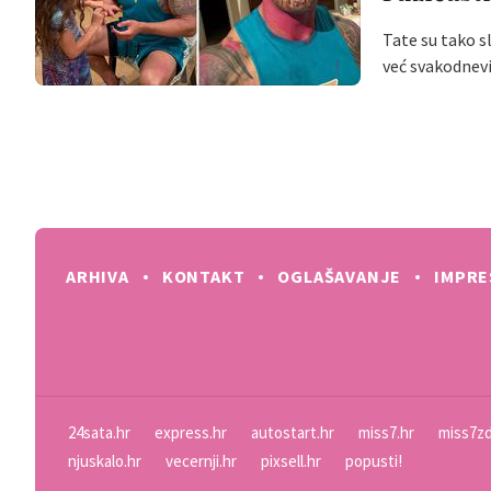
Tate su tako s
već svakodnev
ARHIVA
KONTAKT
OGLAŠAVANJE
IMPR
24sata.hr
express.hr
autostart.hr
miss7.hr
miss7zd
njuskalo.hr
vecernji.hr
pixsell.hr
popusti!