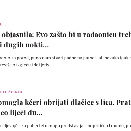
I...
 objasnila: Evo zašto bi u rađaonicu treb
 i dugih nokti…
mamo za porod, puno nam stvari padne na pamet, ali nekako ipak 
eviše o izgledu i dotjeriv…
 TE ŽICAJU
ogla kćeri obrijati dlačice s lica. Prati
deo liječi du…
elu djevojčice u pubertetu mogu predstavljati popriličnu traumu, 