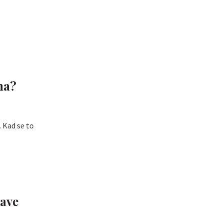
na?
. Kad se to
lave