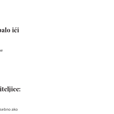
alo ići
ne
teljice:
posebno ako