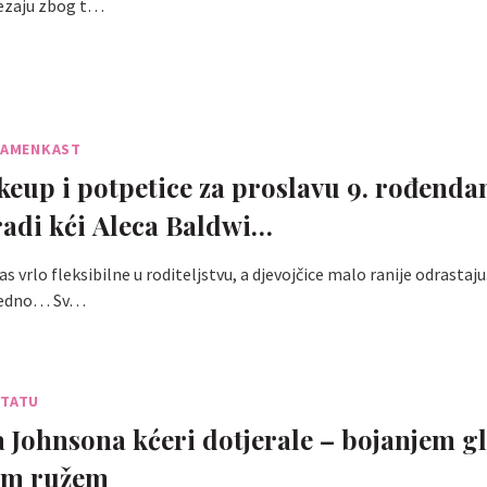
 zezaju zbog t…
ZNAMENKAST
eup i potpetice za proslavu 9. rođenda
radi kći Aleca Baldwi…
s vrlo fleksibilne u roditeljstvu, a djevojčice malo ranije odrastaju
ajedno… Sv…
 TATU
Johnsona kćeri dotjerale – bojanjem g
tim ružem