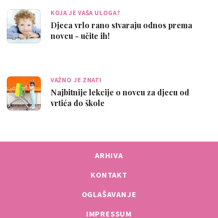
KOJA JE VAŠA ULOGA?
Djeca vrlo rano stvaraju odnos prema
novcu - učite ih!
VAŽNO JE ZNATI
Najbitnije lekcije o novcu za djecu od
vrtića do škole
ARHIVA
KONTAKT
OGLAŠAVANJE
IMPRESSUM