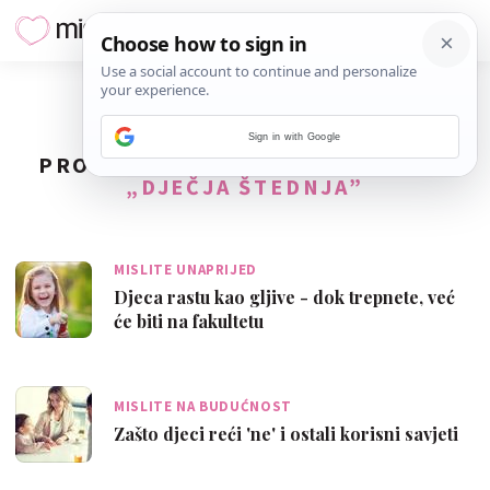
Sign in with Google
PRONAĐENO
4
REZULTATA ZA TAG
„DJEČJA ŠTEDNJA”
MISLITE UNAPRIJED
Djeca rastu kao gljive - dok trepnete, već
će biti na fakultetu
MISLITE NA BUDUĆNOST
Zašto djeci reći 'ne' i ostali korisni savjeti