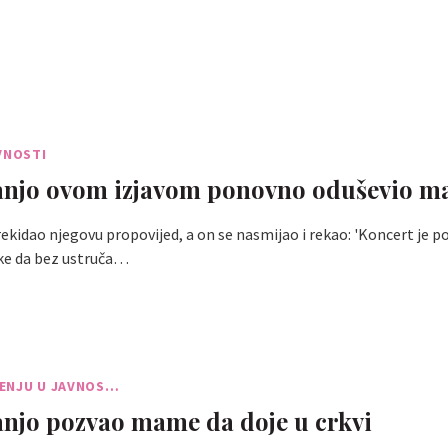
VNOSTI
njo ovom izjavom ponovno oduševio ma
rekidao njegovu propovijed, a on se nasmijao i rekao: 'Koncert je po
ke da bez ustruča…
ENJU U JAVNOS…
njo pozvao mame da doje u crkvi