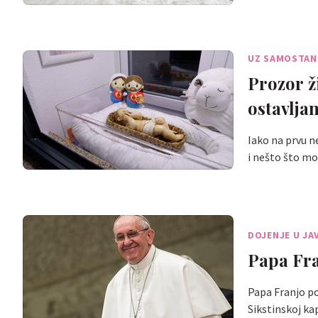
UZ SAMOSTAN
Prozor ž
ostavlja
Iako na prvu n
i nešto što m
DOJENJE U JA
Papa Fra
Papa Franjo po
Sikstinskoj kap