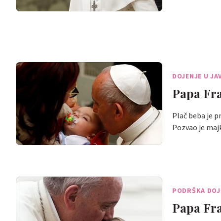
DOJENJE U JA
Papa Fra
Plač beba je p
Pozvao je maj
PODRŠKA DOJ
Papa Fra