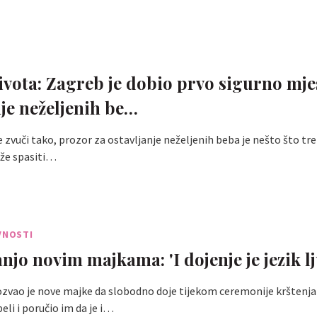
ivota: Zagreb je dobio prvo sigurno mje
nje neželjenih be…
e zvuči tako, prozor za ostavljanje neželjenih beba je nešto što tr
ože spasiti…
VNOSTI
njo novim majkama: 'I dojenje je jezik l
zvao je nove majke da slobodno doje tijekom ceremonije krštenja
eli i poručio im da je i…