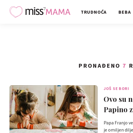
TRUDNOĆA
BEBA
PRONAĐENO
7
R
JOŠ SE BORI
Ovo su n
Papino z
Papa Franjo već
je omiljen dil