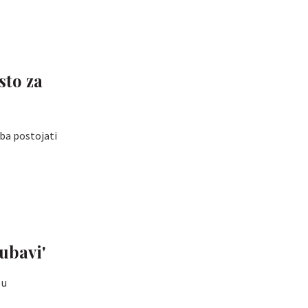
sto za
eba postojati
jubavi'
 u