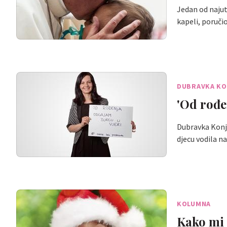
Jedan od najutj
kapeli, poruči
DUBRAVKA KO
'Od rođe
Dubravka Konjev
djecu vodila n
KOLUMNA
Kako mi 