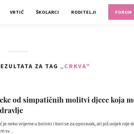
VRTIĆ
ŠKOLARCI
RODITELJI
FORUM
EZULTATA ZA TAG
„CRKVA”
eke od simpatičnih molitvi djece koja m
dravlje
 je neko vrijeme u bolnici i bori se za oporavak, ali još uvijek nije 
jem sv…