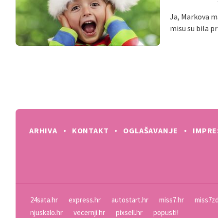
Ja, Markova m
misu su bila p
ARHIVA
KONTAKT
OGLAŠAVANJE
IMPR
24sata.hr
express.hr
autostart.hr
miss7.hr
miss7zd
njuskalo.hr
vecernji.hr
pixsell.hr
popusti!