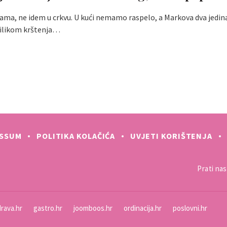
ama, ne idem u crkvu. U kući nemamo raspelo, a Markova dva jedi
rilikom krštenja…
ESSUM
POLITIKA KOLAČIĆA
UVJETI KORIŠTENJA
Prati nas 
rava.hr
gastro.hr
joomboos.hr
ordinacija.hr
poslovni.hr