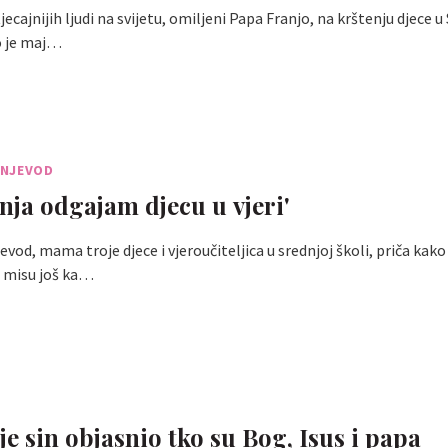
ecajnijih ljudi na svijetu, omiljeni Papa Franjo, na krštenju djece u
o je maj…
NJEVOD
nja odgajam djecu u vjeri'
od, mama troje djece i vjeroučiteljica u srednjoj školi, priča kako 
a misu još ka…
je sin objasnio tko su Bog, Isus i papa