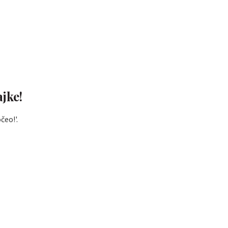
jke!
čeo!'.