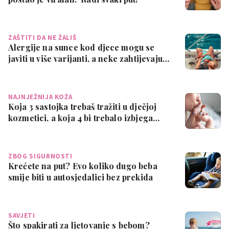
ZAŠTITI DA NE ŽALIŠ
Alergije na sunce kod djece mogu se
javiti u više varijanti, a neke zahtijevaju…
NAJNJEŽNIJA KOŽA
Koja 3 sastojka trebaš tražiti u dječjoj
kozmetici, a koja 4 bi trebalo izbjega…
ZBOG SIGURNOSTI
Krećete na put? Evo koliko dugo beba
smije biti u autosjedalici bez prekida
SAVJETI
Što spakirati za ljetovanje s bebom?