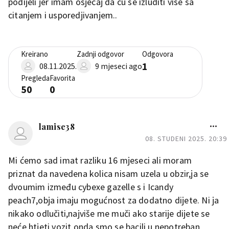
podijeli jer imam osjecaj da cu se izluditi vise sa
citanjem i usporedjivanjem..
Kreirano
Zadnji odgovor
Odgovora
1
08.11.2025.
9 mjeseci ago
Pregleda
Favorita
50
0
lamise38
08. STUDENI 2025. 20:39
Mi ćemo sad imat razliku 16 mjeseci ali moram
priznat da navedena kolica nisam uzela u obzir,ja se
dvoumim između cybexe gazelle s i Icandy
peach7,obja imaju mogućnost za dodatno dijete. Ni ja
nikako odlučiti,najviše me muči ako starije dijete se
neće htjeti vozit onda smo se bacili u nepotreban