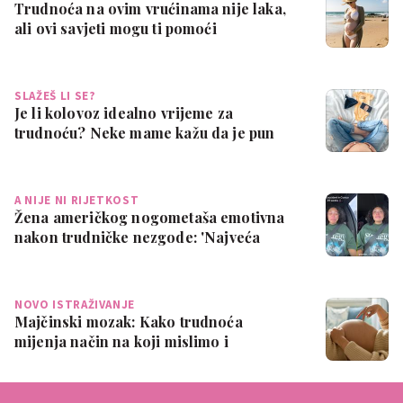
Trudnoća na ovim vrućinama nije laka,
ali ovi savjeti mogu ti pomoći
SLAŽEŠ LI SE?
Je li kolovoz idealno vrijeme za
trudnoću? Neke mame kažu da je pun
pogodak
A NIJE NI RIJETKOST
Žena američkog nogometaša emotivna
nakon trudničke nezgode: 'Najveća
sramota ik…
NOVO ISTRAŽIVANJE
Majčinski mozak: Kako trudnoća
mijenja način na koji mislimo i
osjećamo