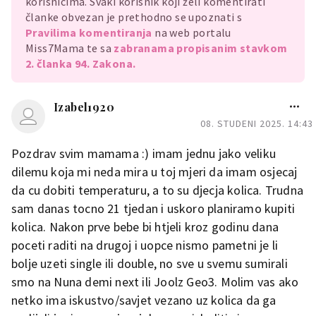
korisnicima. Svaki korisnik koji želi komentirati
članke obvezan je prethodno se upoznati s
Pravilima komentiranja
na web portalu
Miss7Mama te sa
zabranama propisanim stavkom
2. članka 94. Zakona.
Izabel1920
08. STUDENI 2025. 14:43
Pozdrav svim mamama :) imam jednu jako veliku
dilemu koja mi neda mira u toj mjeri da imam osjecaj
da cu dobiti temperaturu, a to su djecja kolica. Trudna
sam danas tocno 21 tjedan i uskoro planiramo kupiti
kolica. Nakon prve bebe bi htjeli kroz godinu dana
poceti raditi na drugoj i uopce nismo pametni je li
bolje uzeti single ili double, no sve u svemu sumirali
smo na Nuna demi next ili Joolz Geo3. Molim vas ako
netko ima iskustvo/savjet vezano uz kolica da ga