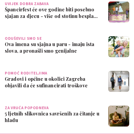
UVIJEK DOBRA ZABAVA
Špancirfest će ove godine biti posebno
sjajan za djecu - više od stotinu bespla…
ODUŠEVILI SMO SE
Ova imena su sjajna u paru - imaju ista
slova, a pronašli smo genijalne
kombina…
POMOĆ RODITELJIMA
Gradovi i općine u okolici Zagreba
objavili da će sufinancirati troškove
školov…
ZA VRUĆA POPODNEVA
5 ljetnih slikovnica savršenih za čitanje u
hladu