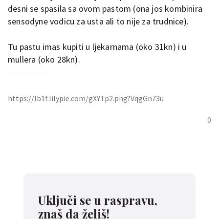
desni se spasila sa ovom pastom (ona jos kombinira
sensodyne vodicu za usta ali to nije za trudnice).
Tu pastu imas kupiti u ljekarnama (oko 31kn) i u
mullera (oko 28kn).
https://lb1f.lilypie.com/gXYTp2.png?VqgGn73u
0
Uključi se u raspravu,
znaš da želiš!