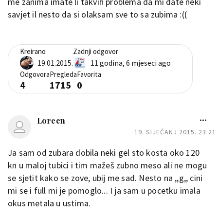
me zanima imate li takvih problema da mi date neki
savjet il nesto da si olaksam sve to sa zubima :((
Kreirano
Zadnji odgovor
19.01.2015.
11 godina, 6 mjeseci ago
Odgovora
Pregleda
Favorita
4
1715
0
Loreen
19. SIJEČANJ 2015. 23:21
Ja sam od zubara dobila neki gel sto kosta oko 120
kn u maloj tubici i tim mažeš zubno meso ali ne mogu
se sjetit kako se zove, ubij me sad. Nesto na ,,g,, cini
mi se i full mi je pomoglo... I ja sam u pocetku imala
okus metala u ustima.