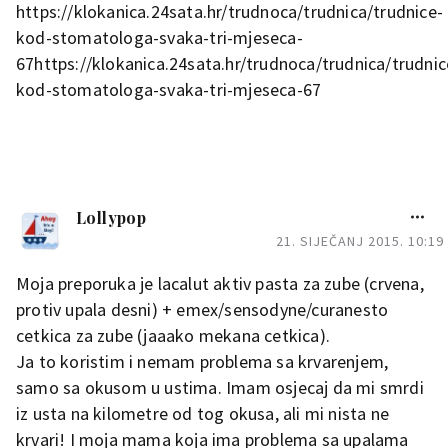
https://klokanica.24sata.hr/trudnoca/trudnica/trudnice-
kod-stomatologa-svaka-tri-mjeseca-
67https://klokanica.24sata.hr/trudnoca/trudnica/trudnic
kod-stomatologa-svaka-tri-mjeseca-67
Lollypop
21. SIJEČANJ 2015. 10:19
Moja preporuka je lacalut aktiv pasta za zube (crvena,
protiv upala desni) + emex/sensodyne/curanesto
cetkica za zube (jaaako mekana cetkica).
Ja to koristim i nemam problema sa krvarenjem,
samo sa okusom u ustima. Imam osjecaj da mi smrdi
iz usta na kilometre od tog okusa, ali mi nista ne
krvari! I moja mama koja ima problema sa upalama