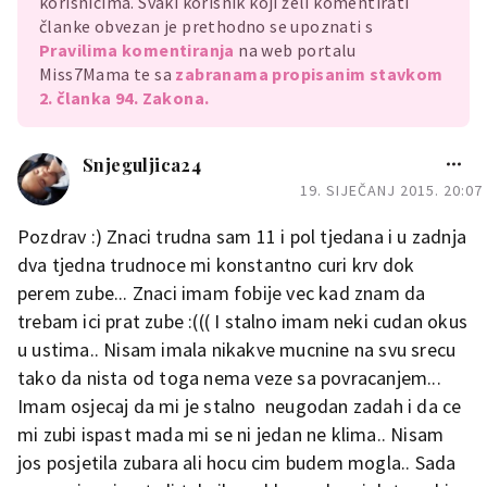
korisnicima. Svaki korisnik koji želi komentirati
članke obvezan je prethodno se upoznati s
Pravilima komentiranja
na web portalu
Miss7Mama te sa
zabranama propisanim stavkom
2. članka 94. Zakona.
Snjeguljica24
19. SIJEČANJ 2015. 20:07
Pozdrav :) Znaci trudna sam 11 i pol tjedana i u zadnja
dva tjedna trudnoce mi konstantno curi krv dok
perem zube... Znaci imam fobije vec kad znam da
trebam ici prat zube :((( I stalno imam neki cudan okus
u ustima.. Nisam imala nikakve mucnine na svu srecu
tako da nista od toga nema veze sa povracanjem...
Imam osjecaj da mi je stalno neugodan zadah i da ce
mi zubi ispast mada mi se ni jedan ne klima.. Nisam
jos posjetila zubara ali hocu cim budem mogla.. Sada