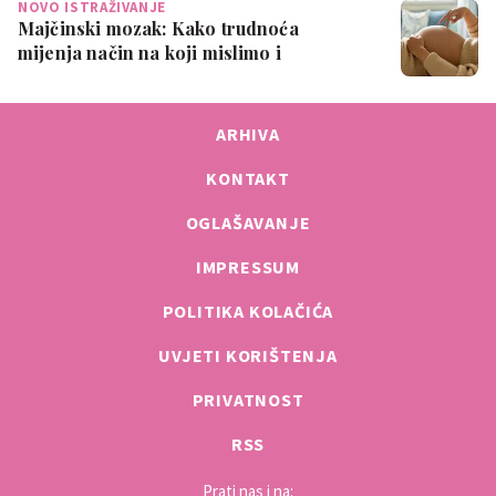
NOVO ISTRAŽIVANJE
Majčinski mozak: Kako trudnoća
mijenja način na koji mislimo i
osjećamo
ARHIVA
KONTAKT
OGLAŠAVANJE
IMPRESSUM
POLITIKA KOLAČIĆA
UVJETI KORIŠTENJA
PRIVATNOST
RSS
Prati nas i na: