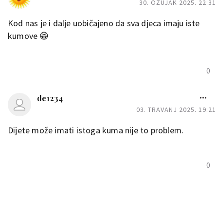
30. OŽUJAK 2025. 22:31
Kod nas je i dalje uobičajeno da sva djeca imaju iste
kumove 😁
0
de1234
03. TRAVANJ 2025. 19:21
Dijete može imati istoga kuma nije to problem.
0