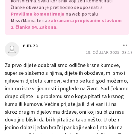
korisnicima. Svaki korisnik koji želi komentirati
članke obvezan je prethodno se upoznati s
Pravilima komentiranja
na web portalu
Miss7Mama te sa
zabranama propisanim stavkom
2. članka 94. Zakona.
c.m.22
29. OŽUJAK 2025. 23:18
Za prvo dijete odabrali smo odlične krsne kumove,
super se slažemo s njima, dijete ih obožava, mi smo i
njihovim djetetu kumovi, vidimo se kad god možemo,
imamo iste vrijednosti i poglede na život. Sad čekamo
drugo dijete i u problemu smo koga pitati za krsnog
kuma ili kumove. Većina prijatelja ili živi vani ili na
skroz drugim dijelovima države, oni koji su blizu nisu
dovoljno bliski da bi ih pitali za tako nešto. U obzir
jedino dolazi jedan bračni par koji svako ljeto idu na