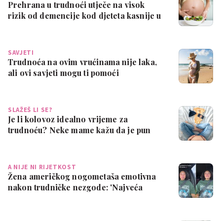
Prehrana u trudnoći utječe na visok
rizik od demencije kod djeteta kasnije u
ži…
SAVJETI
Trudnoća na ovim vrućinama nije laka,
ali ovi savjeti mogu ti pomoći
SLAŽEŠ LI SE?
Je li kolovoz idealno vrijeme za
trudnoću? Neke mame kažu da je pun
pogodak
A NIJE NI RIJETKOST
Žena američkog nogometaša emotivna
nakon trudničke nezgode: 'Najveća
sramota ik…