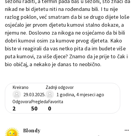
sezonu raditi, a termin pada baš u sezoni, što znači da
nikad ne bi djetetu niti na rođendanu bili. I tu nije
razlog poklon, već smatram da bi se drugo dijete loše
osjećalo jer prvom djetetu kumovi stalno dokaze, a
njemu ne. Doslovno za nikoga ne osjećamo da bi bili
dobri kumovi osim za kumove prvog djeteta. Kako
biste vi reagirali da vas netko pita da im budete više
puta kumovi, za više djece? Znamo da je prije to čak i
bio običaj, a nekako je danas to neobično.
Kreirano
Zadnji odgovor
29.03.2025.
1 godina, 4 mjeseci ago
Odgovora
Pregleda
Favorita
2
50
0
Blondy