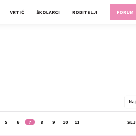
VRTIĆ
ŠKOLARCI
RODITELJI
FORUM
Naj
5
6
7
8
9
10
11
SL