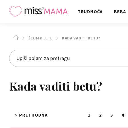
TRUDNOĆA
BEBA
ŽELIM DIJETE
KADA VADITI BETU?
Kada vaditi betu?
PRETHODNA
1
2
3
4