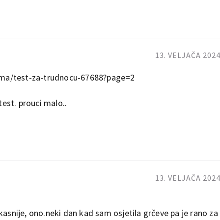
13. VELJAČA 2024
ema/test-za-trudnocu-67688?page=2
test. prouci malo..
13. VELJAČA 2024
kasnije, ono.neki dan kad sam osjetila grčeve pa je rano za