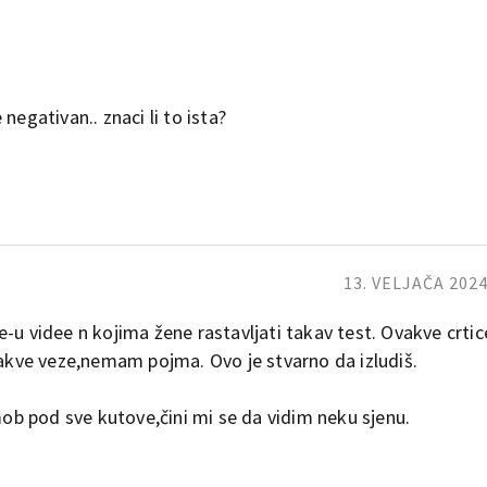
negativan.. znaci li to ista?
13. VELJAČA 2024
-u videe n kojima žene rastavljati takav test. Ovakve crtic
 kakve veze,nemam pojma. Ovo je stvarno da izludiš.
b pod sve kutove,čini mi se da vidim neku sjenu.