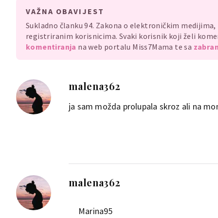
VAŽNA OBAVIJEST
Sukladno članku 94. Zakona o elektroničkim medijima
registriranim korisnicima. Svaki korisnik koji želi ko
komentiranja
na web portalu Miss7Mama te sa
zabran
malena362
ja sam možda prolupala skroz ali na mo
malena362
Marina95