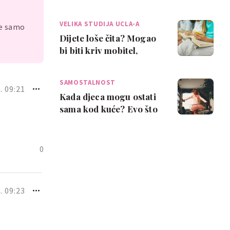
spasiti današnju djecu
VELIKA STUDIJA UCLA-A
je samo
Dijete loše čita? Mogao
bi biti kriv mobitel,
pokazalo je ozbiljno
istraživanje
SAMOSTALNOST
. 09:21
Kada djeca mogu ostati
sama kod kuće? Evo što
kažu psiholozi
0
. 09:23