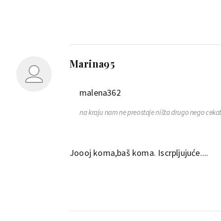
Marina95
malena362
na kraju nam ne preostaje ništa drugo nego cekati.
Joooj koma,baš koma. Iscrpljujuće....