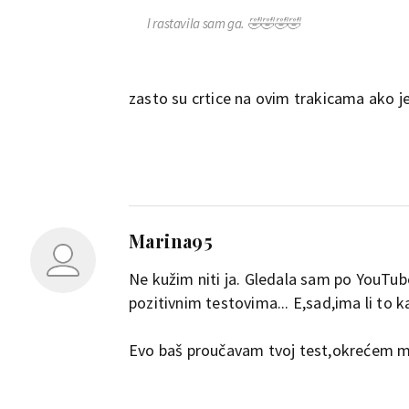
I rastavila sam ga. 🤣🤣🤣🤣
zasto su crtice na ovim trakicama ako je 
Marina95
Ne kužim niti ja. Gledala sam po YouTube
pozitivnim testovima... E,sad,ima li to
Evo baš proučavam tvoj test,okrećem mo