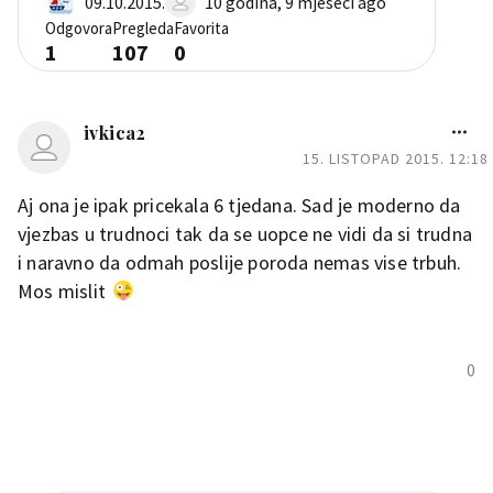
09.10.2015.
10 godina, 9 mjeseci ago
Odgovora
Pregleda
Favorita
1
107
0
ivkica2
15. LISTOPAD 2015. 12:18
Aj ona je ipak pricekala 6 tjedana. Sad je moderno da
vjezbas u trudnoci tak da se uopce ne vidi da si trudna
i naravno da odmah poslije poroda nemas vise trbuh.
Mos mislit
0