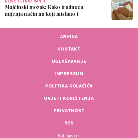
NOVO ISTRAŽIVANJE
Majčinski mozak: Kako trudnoća
mijenja način na koji mislimo i
osjećamo
ARHIVA
KONTAKT
OGLAŠAVANJE
IMPRESSUM
POLITIKA KOLAČIĆA
UVJETI KORIŠTENJA
PRIVATNOST
RSS
Prati nas i na: