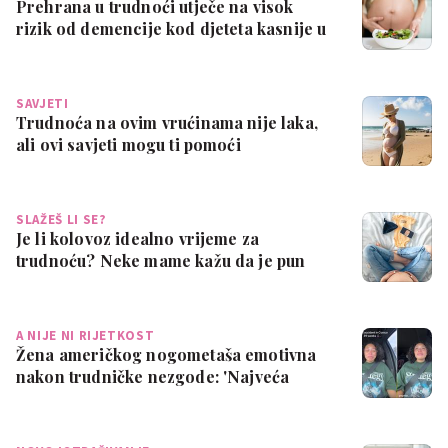
Prehrana u trudnoći utječe na visok
rizik od demencije kod djeteta kasnije u
ži…
SAVJETI
Trudnoća na ovim vrućinama nije laka,
ali ovi savjeti mogu ti pomoći
SLAŽEŠ LI SE?
Je li kolovoz idealno vrijeme za
trudnoću? Neke mame kažu da je pun
pogodak
A NIJE NI RIJETKOST
Žena američkog nogometaša emotivna
nakon trudničke nezgode: 'Najveća
sramota ik…