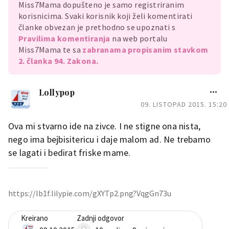
Miss7Mama dopušteno je samo registriranim
korisnicima. Svaki korisnik koji želi komentirati
članke obvezan je prethodno se upoznati s
Pravilima komentiranja
na web portalu
Miss7Mama te sa
zabranama propisanim stavkom
2. članka 94. Zakona.
Lollypop
09. LISTOPAD 2015. 15:20
Ova mi stvarno ide na zivce. I ne stigne ona nista,
nego ima bejbisitericu i daje malom ad. Ne trebamo
se lagati i bedirat friske mame.
https://lb1f.lilypie.com/gXYTp2.png?VqgGn73u
Kreirano
Zadnji odgovor