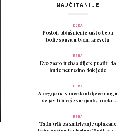
NAJČITANIJE
BEBA
Postoji objašnjenje zašto beba
bolje spava u tvom krevetu
BEBA
Evo zašto trebaš dijete pustiti da
bude neuredno dok jede
BEBA
Alergije na sunce kod djece mogu
se javiti u više varijanti, a neke
zahtijevaju…
BEBA
Tatin trik za smirivanje uplakane
bebe postao je viralan: 'Radi svaki