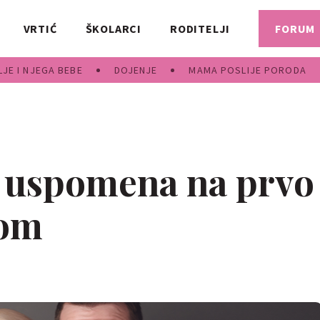
VRTIĆ
ŠKOLARCI
RODITELJI
FORUM
JE I NJEGA BEBE
DOJENJE
MAMA POSLIJE PORODA
a uspomena na prvo
bom