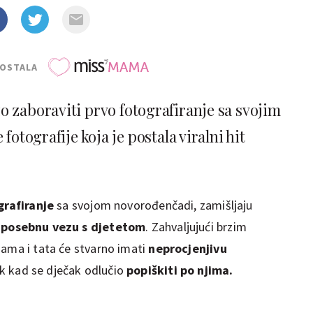
POSTALA
o zaboraviti prvo fotografiranje sa svojim
otografije koja je postala viralni hit
rafiranje
sa svojom novorođenčadi, zamišljaju
 posebnu vezu s djetetom
. Zahvaljujući brzim
mama i tata će stvarno imati
neprocjenjivu
k kad se dječak odlučio
popiškiti po njima.