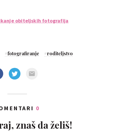
kanje obiteljskih fotografija
#
fotografiranje
#
roditeljstvo
OMENTARI
0
aj, znaš da želiš!