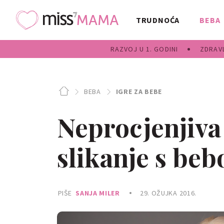
TRUDNOĆA
BEBA
RAZVOJ U 1. GODINI
ZDRAVL
BEBA
IGRE ZA BEBE
Neprocjenjiv
slikanje s be
PIŠE
SANJA MILER
29. OŽUJKA 2016.