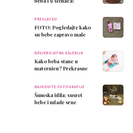
beba i 9 štenaca!
PRESLATKO
FOTO: Pogledajte kako
su bebe zapravo male
kad se rode!
NEVJEROJATNA GALERIJA
Kako beba stane u
maternicu? Prekrasne
fotke beba u pozama iz
maminog trbuha
BAJKOVITE FOTOGRAFIJE
Šumska idila: susret
bebe i mlade srne