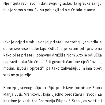
Nje htjela reći izvoli i dati svoju igračku. Ta igračka za nju
bila je samo njena. Svi su pobjegli od nje. Ostala je sama…“
Iako je najprije mislila da joj prijatelji ne trebaju, shvatila je
da joj sve više nedostaju. Odlučila je zatim biti pristojna
kako bi se prijatelji ponovno družili s njom. A to je odlučila
napraviti tako što će naučiti govoriti čarobne riječi “hvala,
molim, izvoli i oprosti”, pa tako zahvaljujući njima opet
stekne prijatelje.
Koncept, scenografiju i režiju predstave potpisuje Frana
Marija Vulić Vranković, koja ujedno predstavu i izvodi. Za
kostime je zaslužna Anamarija Filipović-Srhoj, za svjetlo i