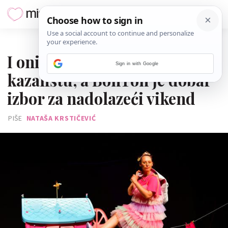
26. LISTOPADA 2023.
I oni najmanji mogu uživati u
Sign in with Google
kazalištu, a BonTon je dobar
izbor za nadolazeći vikend
PIŠE
NATAŠA KRSTIČEVIĆ