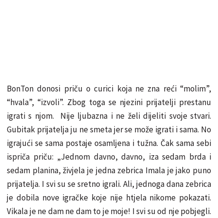
BonTon donosi priču o curici koja ne zna reći “molim”,
“hvala”, “izvoli”. Zbog toga se njezini prijatelji prestanu
igrati s njom. Nije ljubazna i ne želi dijeliti svoje stvari.
Gubitak prijatelja ju ne smeta jer se može igrati i sama. No
igrajući se sama postaje osamljena i tužna. Čak sama sebi
ispriča priču: „Jednom davno, davno, iza sedam brda i
sedam planina, živjela je jedna zebrica Imala je jako puno
prijatelja. I svi su se sretno igrali. Ali, jednoga dana zebrica
je dobila nove igračke koje nije htjela nikome pokazati.
Vikala je ne dam ne dam to je moje! I svi su od nje pobjegli.