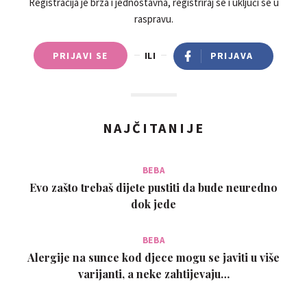
Registracija je brza i jednostavna, registriraj se i uključi se u
raspravu.
PRIJAVI SE
ILI
PRIJAVA
NAJČITANIJE
BEBA
Evo zašto trebaš dijete pustiti da bude neuredno
dok jede
BEBA
Alergije na sunce kod djece mogu se javiti u više
varijanti, a neke zahtijevaju…