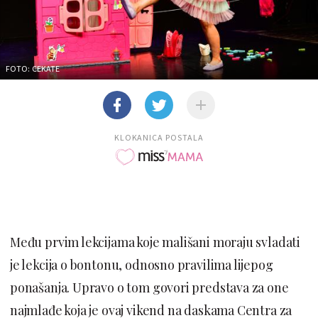
FOTO: CEKATE
KLOKANICA POSTALA
Među prvim lekcijama koje mališani moraju svladati
je lekcija o bontonu, odnosno pravilima lijepog
ponašanja. Upravo o tom govori predstava za one
najmlađe koja je ovaj vikend na daskama Centra za