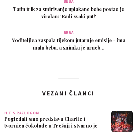
BEBA
Tatin trik za smirivanje uplakane bebe postao je
viralan: 'Radi svaki put!'
BEBA
Voditeljica zaspala tijekom jutarnje emisije - ima
malu bebu, a snimka je urneb…
VEZANI ČLANCI
HIT S RAZLOGOM
Pogledali smo predstavu Charlie i
tvornica čokolade u Trešnji i stvarno je
odli…