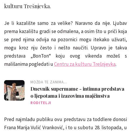
kulturu Trešnjevka.
Je li kazalište samo za velike? Naravno da nije. Ljubav
prema kazalištu gradi se odmalena, a osim što u priči koja
se pred njima odvija na pozornici mogu itekako uživati,
mogu kroz nju često i nešto naučiti. Upravo je takva
predstava „BonTon“ koju ovog vikenda možeš s
mališanima pogledati u
Centru za kulturu Trešnjevka
.
MOŽDA TE ZANIMA...
Dnevnik supermame - intimna predstava
o ljepotama i izazovima majčinstva
RODITELJI
Pred najmlađu publiku ovu predstavu za toddlere donosi
Frana Marija Vulić Vranković, i to u subotu 28. listopada, u