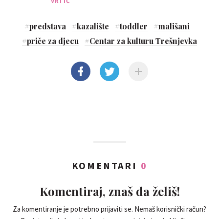
pričaonica i još mnogo toga
VRTIĆ
#
predstava
#
kazalište
#
toddler
#
mališani
#
priče za djecu
#
Centar za kulturu Trešnjevka
KOMENTARI
0
Komentiraj, znaš da želiš!
Za komentiranje je potrebno prijaviti se. Nemaš korisnički račun?