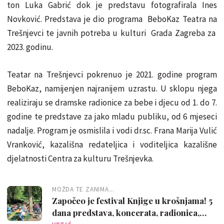
ton Luka Gabrić dok je predstavu fotografirala Ines
Novković. Predstava je dio programa BeboKaz Teatra na
Trešnjevci te javnih potreba u kulturi Grada Zagreba za
2023. godinu.
Teatar na Trešnjevci pokrenuo je 2021. godine program
BeboKaz, namijenjen najranijem uzrastu. U sklopu njega
realiziraju se dramske radionice za bebe i djecu od 1. do 7.
godine te predstave za jako mladu publiku, od 6 mjeseci
nadalje. Program je osmislila i vodi dr.sc. Frana Marija Vulić
Vranković, kazališna redateljica i voditeljica kazališne
djelatnosti Centra za kulturu Trešnjevka.
MOŽDA TE ZANIMA...
Započeo je festival Knjige u krošnjama! 5
dana predstava, koncerata, radionica,