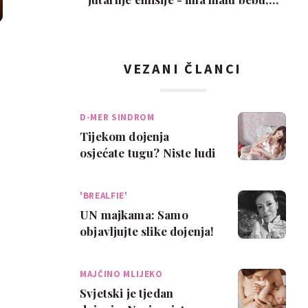
snimka je urneb…
VEZANI ČLANCI
D-MER SINDROM
Tijekom dojenja
osjećate tugu? Niste ludi
i niste jedini!
'BREALFIE'
UN majkama: Samo
objavljujte slike dojenja!
MAJČINO MLIJEKO
Svjetski je tjedan