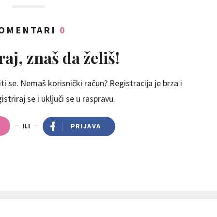
OMENTARI
0
aj, znaš da želiš!
ti se. Nemaš korisnički račun? Registracija je brza i
striraj se i uključi se u raspravu.
ILI
PRIJAVA