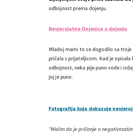
odbojnost prema dojenju.
Nevjerojatne činjenice o dojenju
Mladoj mami to se dogodilo sa troje d
pričala s prijateljicom. Kad je opisala 
odbojnost, neka pije puno vode i izda
joj je puno.
Fotografija koja dokazuje nevjero
"Mislim da je pričanje o negativnosti