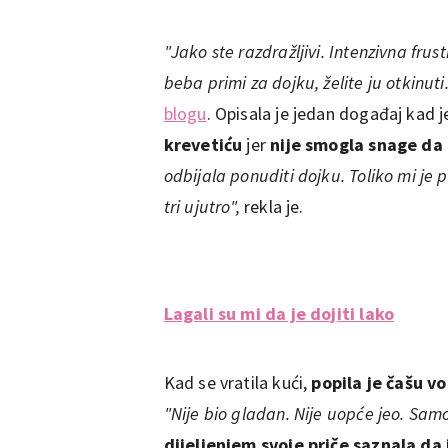
"Jako ste razdražljivi. Intenzivna frus
beba primi za dojku, želite ju otkinuti
blogu
. Opisala je jedan događaj kad 
krevetiću
jer
nije smogla snage da 
odbijala ponuditi dojku. Toliko mi je 
tri ujutro",
rekla je.
Lagali su mi da je dojiti lako
Kad se vratila kući,
popila je čašu v
"Nije bio gladan. Nije uopće jeo. Samo
dijeljenjem svoje priče saznala da 