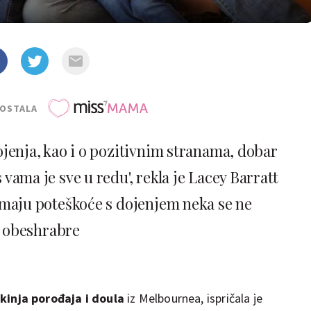
POSTALA
ojenja, kao i o pozitivnim stranama, dobar
 vama je sve u redu', rekla je Lacey Barratt
maju poteškoće s dojenjem neka se ne
obeshrabre
kinja porođaja i doula
iz Melbournea, ispričala je