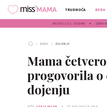
TRUDNOĆA
BEBA
RAZVOJ U 1. GODINI
ZDRAVL
BEBA
DOJENJE
Mama četvero 
progovorila o
dojenju
PIŠE
SANJA MILER
07. KOLOVOZA 2016.