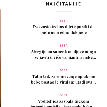
NAJČITANIJE
BEBA
Evo zašto trebaš dijete pustiti da
bude neuredno dok jede
BEBA
Alergije na sunce kod djece mogu
se javiti u više varijanti, a neke
zahtijevaju…
BEBA
Tatin trik za smirivanje uplakane
bebe postao je viralan: 'Radi svaki
put!'
BEBA
Voditeljica zaspala tijekom
jutarnje emisije - ima malu bebu, a