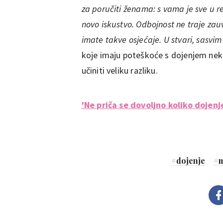
za poručiti ženama: s vama je sve u red
novo iskustvo. Odbojnost ne traje zau
imate takve osjećaje. U stvari, sasv
koje imaju poteškoće s dojenjem ne
učiniti veliku razliku.
'Ne priča se dovoljno koliko dojenj
#
dojenje
#