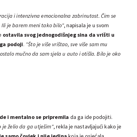
tracija i intenzivna emocionalna zabrinutost. Čim se
. Ili je barem meni tako bilo"
, napisala je u svom
je
ostavila svog jednogodišnjeg sina da vrišti u
ga podoji
.
"Što je više vrištao, sve više sam mu
postalo mučno da sam sjela u auto i otišla. Bilo je oko
ode i mentalno se pripremila
da ga ide podojiti.
 je želio da ga utješim"
, rekla je nastavljajući kako je
je samo čovjek i nije jedina
koja je osjećala