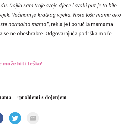
u. Dojila sam troje svoje djece i svaki put je to bilo
vijek. Većinom je kratkog vijeka. Niste loša mama ako
im ste normalna mama"
, rekla je i poručila mamama
ka se ne obeshrabre. Odgovarajuća podrška može
e može biti teško'
mama
#
problemi s dojenjem