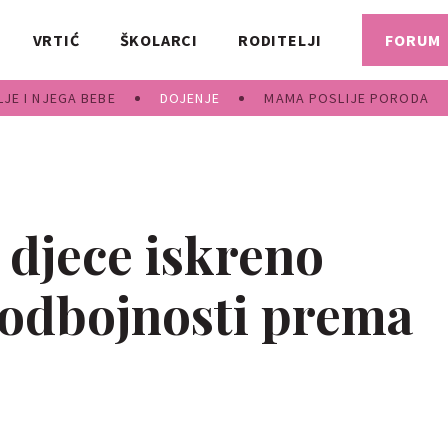
VRTIĆ
ŠKOLARCI
RODITELJI
FORUM
JE I NJEGA BEBE
DOJENJE
MAMA POSLIJE PORODA
djece iskreno
 odbojnosti prema