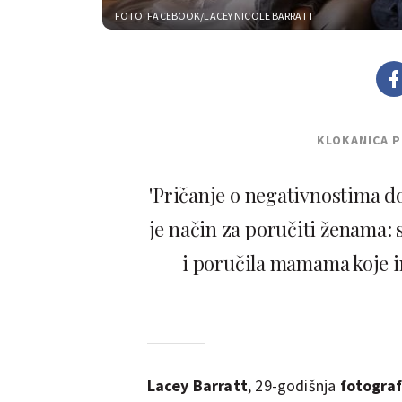
FOTO: FACEBOOK/LACEY NICOLE BARRATT
KLOKANICA 
'Pričanje o negativnostima d
je način za poručiti ženama: s
i poručila mamama koje i
Lacey Barratt
, 29-godišnja
fotograf