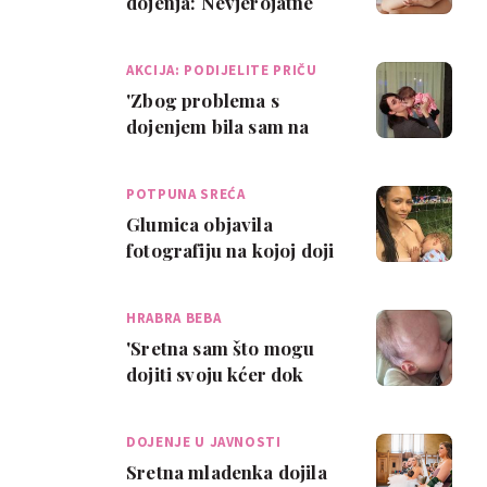
dojenja: Nevjerojatne
činjenice o dojenju i
majčinom mlijeku
AKCIJA: PODIJELITE PRIČU
'Zbog problema s
dojenjem bila sam na
rubu depresije'
POTPUNA SREĆA
Glumica objavila
fotografiju na kojoj doji
dvogodišnjeg sina uz
iskrenu poruku
HRABRA BEBA
'Sretna sam što mogu
dojiti svoju kćer dok
prolazi kroz
kemoterapiju'
DOJENJE U JAVNOSTI
Sretna mladenka dojila