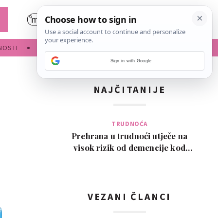
NOSTI
POROĐAJ
Sign in with Google
NAJČITANIJE
TRUDNOĆA
Prehrana u trudnoći utječe na
visok rizik od demencije kod
djeteta kasnije u ži…
VEZANI ČLANCI