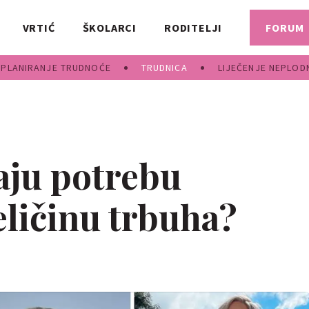
VRTIĆ
ŠKOLARCI
RODITELJI
FORUM
PLANIRANJE TRUDNOĆE
TRUDNICA
LIJEČENJE NEPLOD
aju potrebu
eličinu trbuha?