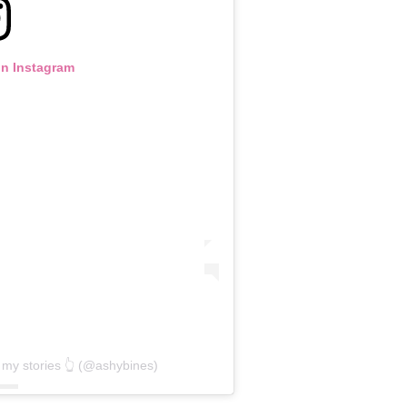
on Instagram
 my stories 👆 (@ashybines)