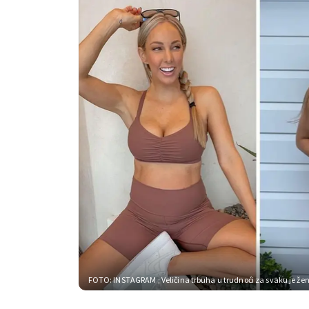
FOTO: INSTAGRAM
; Veličina trbuha u trudnoći za svaku je že