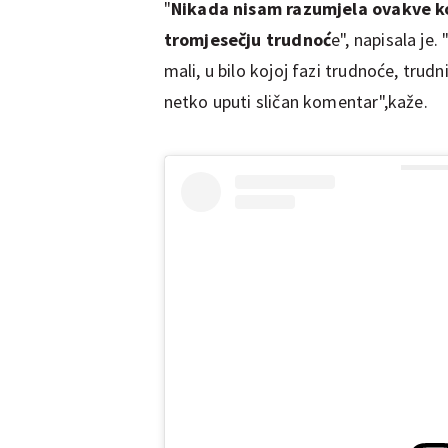
"
Nikada nisam razumjela ovakve k
tromjesečju trudnoć
e", napisala je.
mali, u bilo kojoj fazi trudnoće, trud
netko uputi sličan komentar",kaže.