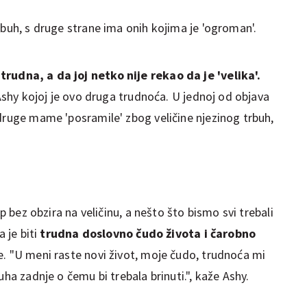
rbuh, s druge strane ima onih kojima je 'ogroman'.
rudna, a da joj netko nije rekao da je 'velika'.
 Ashy kojoj je ovo druga trudnoća. U jednoj od objava
 druge mame 'posramile' zbog veličine njezinog trbuh,
ep bez obzira na veličinu, a nešto što bismo svi trebali
a je biti
trudna doslovno čudo života i čarobno
 je. "U meni raste novi život, moje čudo, trudnoća mi
uha zadnje o čemu bi trebala brinuti.", kaže Ashy.