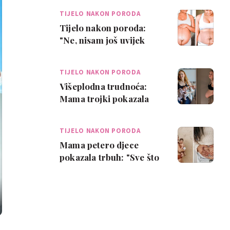
TIJELO NAKON PORODA
Tijelo nakon poroda:
"Ne, nisam još uvijek
trudna!"
TIJELO NAKON PORODA
Višeplodna trudnoća:
Mama trojki pokazala
kako izgleda tijelo
nakon poroda
TIJELO NAKON PORODA
Mama petero djece
pokazala trbuh: "Sve što
vidim su lijenost i
izostanak truda"