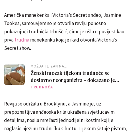
Američka manekenka i Victoria’s Secret anđeo, Jasmine
Tookes, samouvjereno je otvorila reviju ponosno
pokazujući trudnički trbuščić, čime je ušla u povijest kao
prva
trudna
manekenka koja je ikad otvorila Victoria’s
Secret show.
MOŽDA TE ZANIMA...
Ženski mozak tijekom trudnoće se
doslovno reorganizira - dokazano je
snimkama
TRUDNOĆA
Revija se održala u Brooklynu, a Jasmine je, uz
prepoznatljiva anđeoska krila ukrašena svjetlucavim
detaljima, nosila mrežasti jednodijelni kostim koji je
naglasio njezinu trudničku siluetu. Tijekom šetnje pistom,