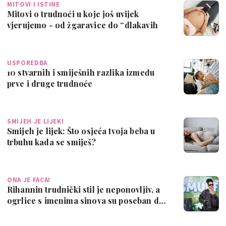
MITOVI I ISTINE
Mitovi o trudnoći u koje još uvijek
vjerujemo - od žgaravice do “dlakavih
beba”
USPOREDBA
10 stvarnih i smiješnih razlika između
prve i druge trudnoće
SMIJEH JE LIJEK!
Smijeh je lijek: Što osjeća tvoja beba u
trbuhu kada se smiješ?
ONA JE FACA!
Rihannin trudnički stil je neponovljiv, a
ogrlice s imenima sinova su poseban d…