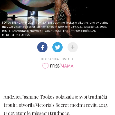
FOTO: BRENDAN MCDERMID/REUTERS
Jasmine Tookes walks the runway during
the 2025 Victoria's Secret Fashion Show in New York City, U.S., October 15, 2025.
REUTERS/Brendan McDermid TPX IMAGES OF THE DAY Photo: BRENDAN
MCDERMID/REUTERS
KLOKANICA POSTALA
Anđelica Jasmine Tookes pokazala je svoj trudnički
trbuh i otvorila Victoria’s Secret modnu reviju 2025.
U devetom je mjesecu trudnoće.