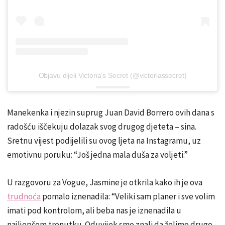
Objavu dijeli Victoria's Secret (@victoriassecret)
Manekenka i njezin suprug Juan David Borrero ovih dana s
radošću iščekuju dolazak svog drugog djeteta – sina.
Sretnu vijest podijelili su ovog ljeta na Instagramu, uz
emotivnu poruku: “Još jedna mala duša za voljeti.”
U razgovoru za Vogue, Jasmine je otkrila kako ih je ova
trudnoća
pomalo iznenadila: “Veliki sam planer i sve volim
imati pod kontrolom, ali beba nas je iznenadila u
najljepšem trenutku. Oduvijek smo znali da želimo drugo