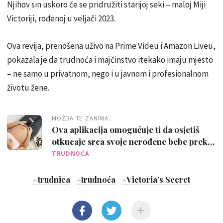
Njihov sin uskoro će se pridružiti starijoj seki – maloj Miji
Victoriji, rođenoj u veljači 2023.
Ova revija, prenošena uživo na Prime Videu i Amazon Liveu,
pokazala je da trudnoća i majčinstvo itekako imaju mjesto
– ne samo u privatnom, nego i u javnom i profesionalnom
životu žene.
MOŽDA TE ZANIMA...
Ova aplikacija omogućuje ti da osjetiš
otkucaje srca svoje nerođene bebe preko
telefona
TRUDNOĆA
#
trudnica
#
trudnoća
#
Victoria’s Secret