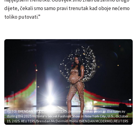
dijete, čekali smo samo pravi trenutak kad oboje nećemo
toliko putovati.”
FOTO: BRENDAN MCDERMID/REUTERS
Jasmine Tookes poses in the runway
during the 2025 Victoria's Secret Fashion Show in New York City, U.S., October
15, 2025. REUTERS/Brendan McDermid Photo: BRENDAN MCDERMID/REUTERS