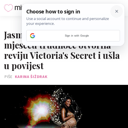
16. LISTOPADA 2025.
Jasmine Tookes u devetom
Sign in with Google
mjesecu trudnoće otvorila
reviju Victoria's Secret i ušla
u povijest
PIŠE
KARINA ŠIŽDRAK