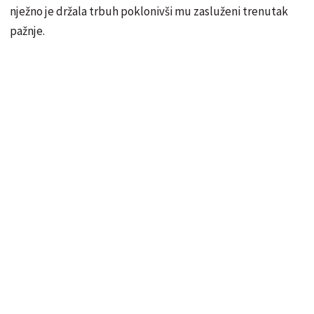
nježno je držala trbuh poklonivši mu zasluženi trenutak
pažnje.