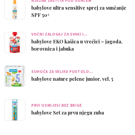
NJEŽNA ZAŠTITA POD SUNCEM
babylove ultra sensitive sprej za sunčanje
SPF 50+
VOĆNI ZALOGAJ ZA SVAKI I…
babylove EKO kašica u vrećici – jagoda,
borovnica i jabuka
SUHOĆA ZA VELIKE PUSTOLO…
babylove nature pelene junior, vel. 5
PRVI OSMIJESI BEZ BRIGE
babylove Set za prvu njegu zuba