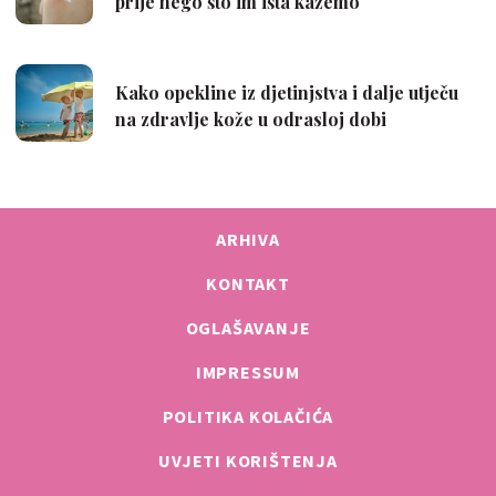
ARHIVA
KONTAKT
OGLAŠAVANJE
IMPRESSUM
POLITIKA KOLAČIĆA
UVJETI KORIŠTENJA