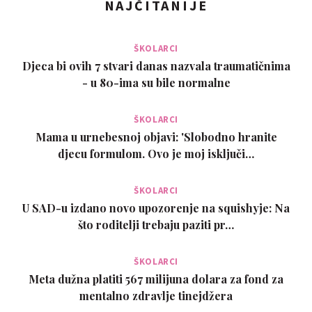
NAJČITANIJE
ŠKOLARCI
Djeca bi ovih 7 stvari danas nazvala traumatičnima
- u 80-ima su bile normalne
ŠKOLARCI
Mama u urnebesnoj objavi: 'Slobodno hranite
djecu formulom. Ovo je moj isključi…
ŠKOLARCI
U SAD-u izdano novo upozorenje na squishyje: Na
što roditelji trebaju paziti pr…
ŠKOLARCI
Meta dužna platiti 567 milijuna dolara za fond za
mentalno zdravlje tinejdžera