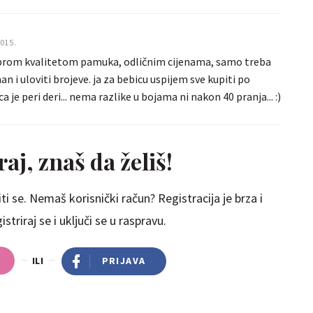
2015.
dobrom kvalitetom pamuka, odličnim cijenama, samo treba
man i uloviti brojeve. ja za bebicu uspijem sve kupiti po
 je peri deri... nema razlike u bojama ni nakon 40 pranja... :)
aj, znaš da želiš!
ti se. Nemaš korisnički račun? Registracija je brza i
striraj se i uključi se u raspravu.
ILI
PRIJAVA