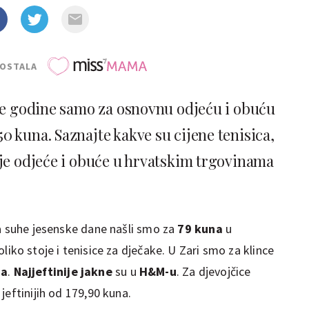
POSTALA
ske godine samo za osnovnu odjeću i obuću
0 kuna. Saznajte kakve su cijene tenisica,
čje odjeće i obuće u hrvatskim trgovinama
 suhe jesenske dane našli smo za
79 kuna
u
toliko stoje i tenisice za dječake. U Zari smo za klince
na
.
Najjeftinije jakne
su u
H&M-u
. Za djevojčice
jeftinijih od 179,90 kuna.