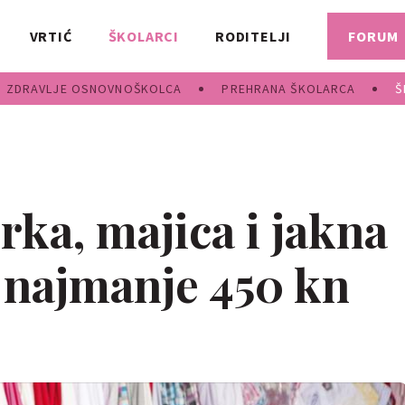
VRTIĆ
ŠKOLARCI
RODITELJI
FORUM
ZDRAVLJE OSNOVNOŠKOLCA
PREHRANA ŠKOLARCA
Š
irka, majica i jakna
u najmanje 450 kn