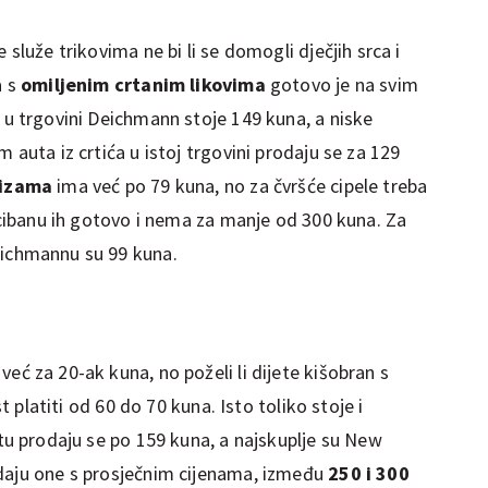
 služe trikovima ne bi li se domogli dječjih srca i
a s
omiljenim crtanim likovima
gotovo je na svim
y u trgovini Deichmann stoje 149 kuna, a niske
 auta iz crtića u istoj trgovini prodaju se za 129
čizama
ima već po 79 kuna, no za čvršće cipele treba
Cicibanu ih gotovo i nema za manje od 300 kuna. Za
eichmannu su 99 kuna.
već za 20-ak kuna, no poželi li dijete kišobran s
st platiti od 60 do 70 kuna. Isto toliko stoje i
itu prodaju se po 159 kuna, a najskuplje su New
odaju one s prosječnim cijenama, između
250 i 300