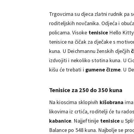
Trgovcima su djeca zlatni rudnik pa se
roditeljskih novčanika. Odjeća i obuć
policama. Visoke
tenisice
Hello Kitt
tenisice na čičak za dječake s motivom
kuna. U Deichmannu ženskih dječjih
izdvojiti i nekoliko stotina kuna. U 
kišu će trebati i
gumene čizme
. U D
Tenisice za 250 do 350 kuna
Na kioscima sklopivih
kišobrana
ima 
likovima iz crtića, roditelji će tu rado
kabanice
. Najjeftinije
tenisice
u Spl
Balance po 548 kuna. Najbolje se pr