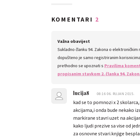
KOMENTARI
2
Važna obavijest
Sukladno članku 94. Zakona o elektroničkim
dopušteno je samo registriranim korisnicima.
prethodno se upoznati s
Pravilima koment
propisanim stavkom 2. članka 94. Zakon
lucija8
08:16 06. RUJAN 2015.
kad se to pomnozi x 2 skolarca
akcijama,i onda bude nekako izd
markirane stavri uzet na akcija
kako ljudi prezive sa vise od j
za osnovne stvari.knjige bespla