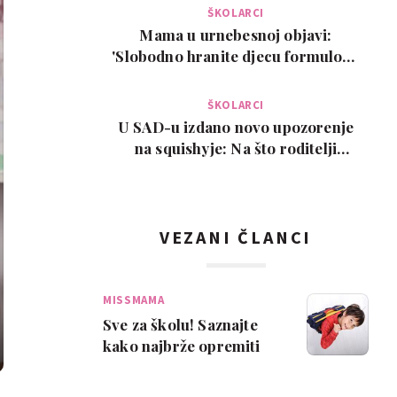
ŠKOLARCI
Mama u urnebesnoj objavi:
'Slobodno hranite djecu formulom.
Ovo je moj isključi…
ŠKOLARCI
U SAD-u izdano novo upozorenje
na squishyje: Na što roditelji
trebaju paziti pr…
VEZANI ČLANCI
MISSMAMA
Sve za školu! Saznajte
kako najbrže opremiti
školarca