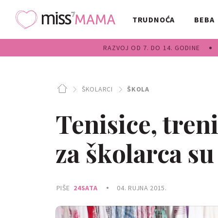
TRUDNOĆA
BEBA
RAZVOJ OD 7. DO 14. GODINE
ŠKOLARCI
ŠKOLA
Tenisice, tren
za školarca s
PIŠE
24SATA
04. RUJNA 2015.