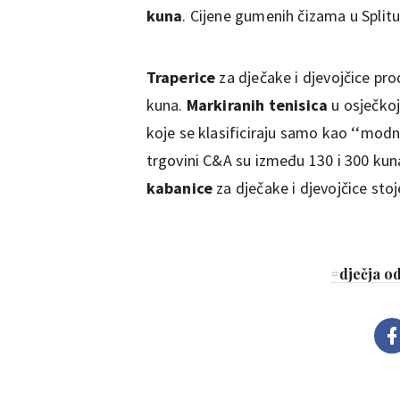
kuna
. Cijene gumenih čizama u Split
Traperice
za dječake i djevojčice pro
kuna.
Markiranih tenisica
u osječkoj
koje se klasificiraju samo kao ‘‘modn
trgovini C&A su između 130 i 300 kuna
kabanice
za dječake i djevojčice sto
#
dječja o