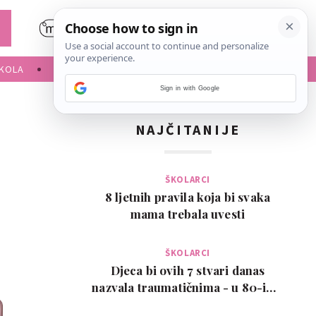
KOLA
SLOBODNE AKTIVNOSTI
Sign in with Google
NAJČITANIJE
ŠKOLARCI
8 ljetnih pravila koja bi svaka
mama trebala uvesti
ŠKOLARCI
Djeca bi ovih 7 stvari danas
nazvala traumatičnima - u 80-ima
su bile normalne