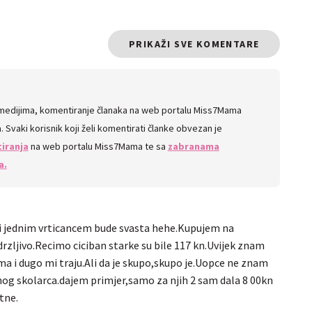
PRIKAŽI SVE KOMENTARE
 medijima, komentiranje članaka na web portalu Miss7Mama
 Svaki korisnik koji želi komentirati članke obvezan je
iranja
na web portalu Miss7Mama te sa
zabranama
a.
,i jednim vrticancem bude svasta hehe.Kupujem na
rzljivo.Recimo ciciban starke su bile 117 kn.Uvijek znam
ma i dugo mi traju.Ali da je skupo,skupo je.Uopce ne znam
ednog skolarca.dajem primjer,samo za njih 2 sam dala 8 00kn
tne.