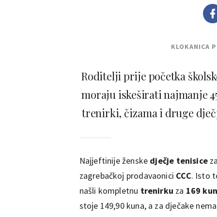
KLOKANICA 
Roditelji prije početka škol
moraju iskeširati najmanje 45
trenirki, čizama i druge dje
Najjeftinije ženske
dječje tenisice
za
zagrebačkoj prodavaonici
CCC
. Isto 
našli kompletnu
trenirku
za
169 ku
stoje 149,90 kuna, a za dječake nema 