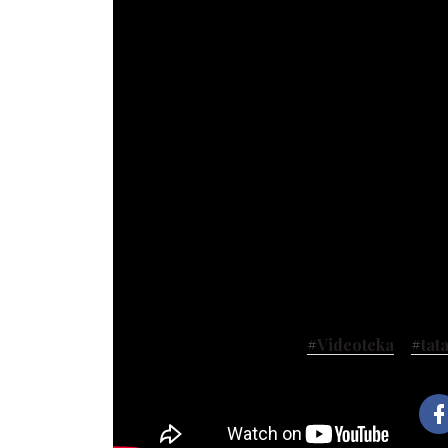
#
Videoteka
#
tat