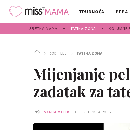
TRUDNOĆA
BEBA
SRETNA MAMA
TATINA ZONA
KOLUMNE 
RODITELJI
TATINA ZONA
Mijenjanje pel
zadatak za tat
PIŠE
SANJA MILER
13. LIPNJA 2016.