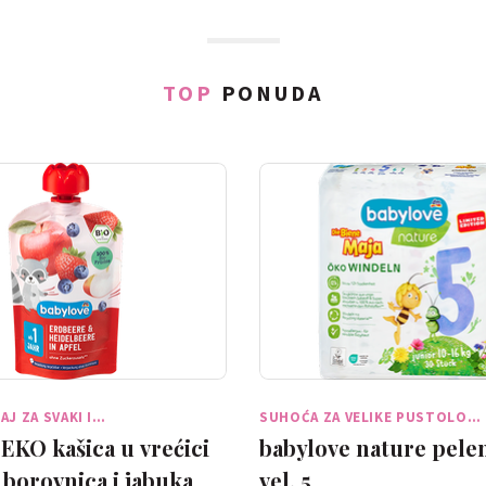
TOP
PONUDA
AJ ZA SVAKI I…
SUHOĆA ZA VELIKE PUSTOLO…
EKO kašica u vrećici
babylove nature pelen
 borovnica i jabuka
vel. 5