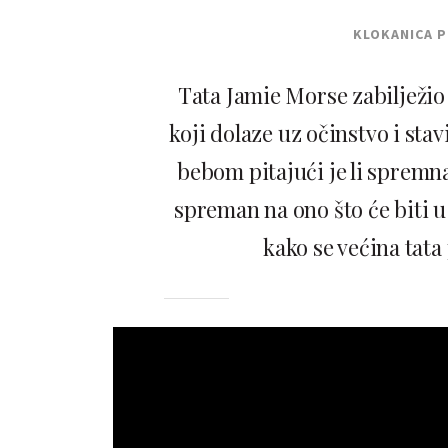
KLOKANICA 
Tata Jamie Morse zabilježio
koji dolaze uz očinstvo i sta
bebom pitajući je li spremna
spreman na ono što će biti u
kako se većina tat