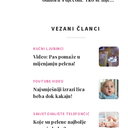
poželio razvesti, pobje…
VEZANI ČLANCI
KUĆNI LJUBIMCI
Video: Pas pomaže u
mijenjanju pelena!
YOUTUBE VIDEO
Najsmješniji izrazi lica
beba dok kakaju!
SAVJETOVALIŠTE TELEFONČIĆ
Koje su pelene najbolje