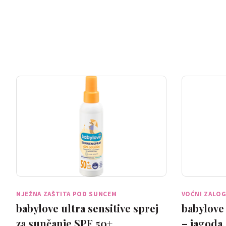
NJEŽNA ZAŠTITA POD SUNCEM
VOĆNI ZALOG
babylove ultra sensitive sprej
babylove 
za sunčanje SPF 50+
– jagoda,