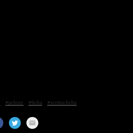
a
#
pelene
#
beba
#
sretna beba