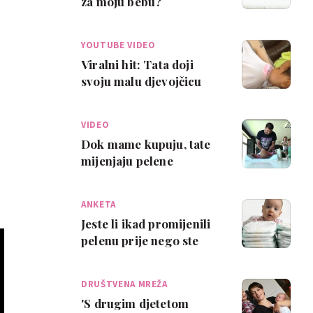
za moju bebu?
YOUTUBE VIDEO
Viralni hit: Tata doji
svoju malu djevojčicu
VIDEO
Dok mame kupuju, tate
mijenjaju pelene
ANKETA
Jeste li ikad promijenili
pelenu prije nego ste
dobili dijete?
DRUŠTVENA MREŽA
'S drugim djetetom