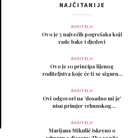
NAJČITANIJE
RODITELJI
Ovo je 5 najvećih pogrešaka koji
rade bake i djedovi
RODITELJI
Ovo je 10 principa lijenog
roditeljstva koje će ti se sigurno
svidjeti
RODITELJI
Ovi odgovori na 'dosadno mi je'
nisu primjer vrhunskog
roditeljstva, ali su zab…
RODITELJI
Marijana Mikulić iskreno o
odmoru s djecom: Tko se nije