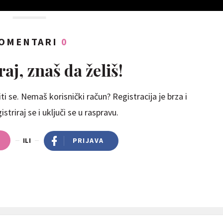
OMENTARI
0
aj, znaš da želiš!
ti se. Nemaš korisnički račun? Registracija je brza i
striraj se i uključi se u raspravu.
ILI
PRIJAVA