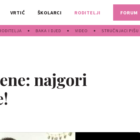
VRTIĆ
ŠKOLARCI
RODITELJI
FORUM
RODITELJA
BAKA I DJED
VIDEO
STRUČNJACI PIŠU
ene: najgori
e!