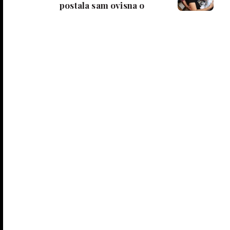
postala sam ovisna o
platnenim pelenama'