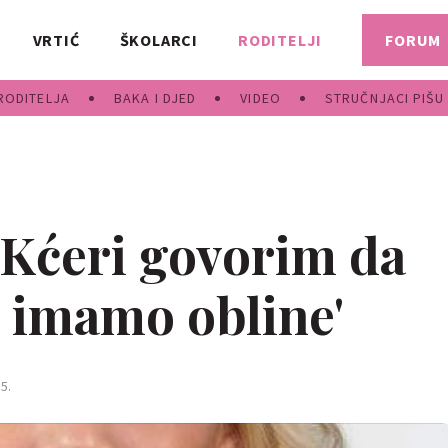
VRTIĆ
ŠKOLARCI
RODITELJI
FORUM
RODITELJA
BAKA I DJED
VIDEO
STRUČNJACI PIŠU
'Kćeri govorim da
r imamo obline'
5.