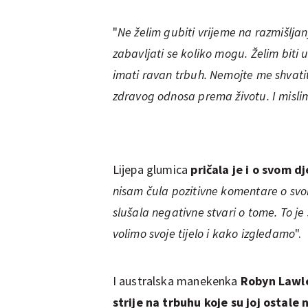
"
Ne želim gubiti vrijeme na razmišljanj
zabavljati se koliko mogu. Želim biti uz
imati ravan trbuh. Nemojte me shvatiti 
zdravog odnosa prema životu. I misli
Lijepa glumica
pričala je i o svom d
nisam čula pozitivne komentare o svo
slušala negativne stvari o tome. To j
volimo svoje tijelo i kako izgledamo
".
I australska manekenka
Robyn Lawl
strije na trbuhu koje su joj ostale