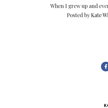
When I grew up and even
Posted by
Kate W
K