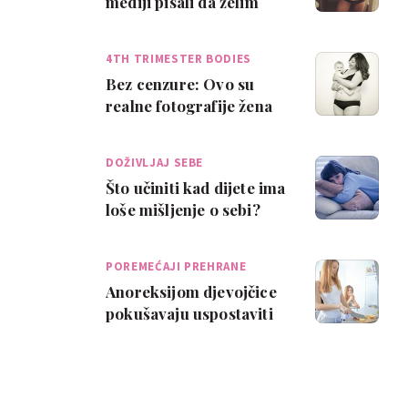
mediji pisali da želim
pobaciti jer se bojim
strija!'
4TH TRIMESTER BODIES
Bez cenzure: Ovo su
realne fotografije žena
nakon poroda
DOŽIVLJAJ SEBE
Što učiniti kad dijete ima
loše mišljenje o sebi?
POREMEĆAJI PREHRANE
Anoreksijom djevojčice
pokušavaju uspostaviti
kontrolu