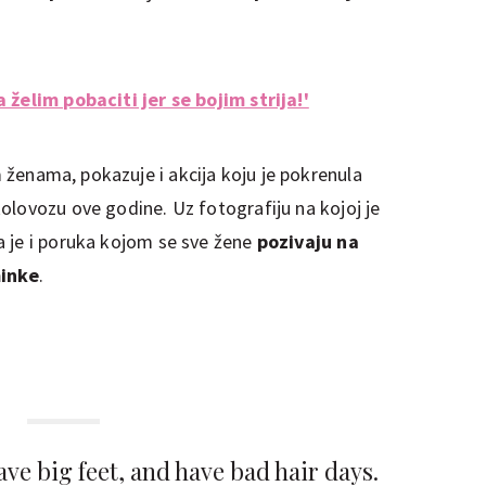
 želim pobaciti jer se bojim strija!'
enama, pokazuje i akcija koju je pokrenula
olovozu ove godine. Uz fotografiju na kojoj je
a je i poruka kojom se sve žene
pozivaju na
minke
.
ave big feet, and have bad hair days.