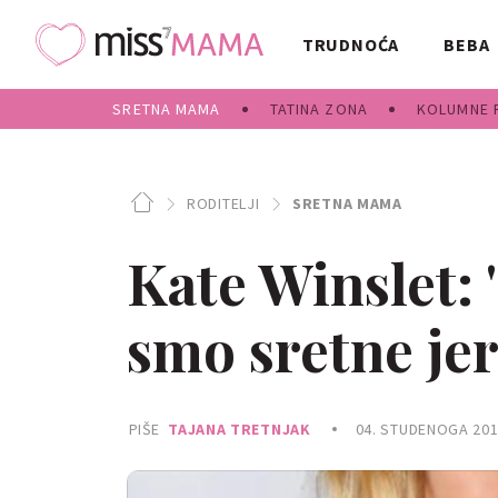
TRUDNOĆA
BEBA
SRETNA MAMA
TATINA ZONA
KOLUMNE 
RODITELJI
SRETNA MAMA
Kate Winslet: 
smo sretne je
PIŠE
TAJANA TRETNJAK
04. STUDENOGA 201