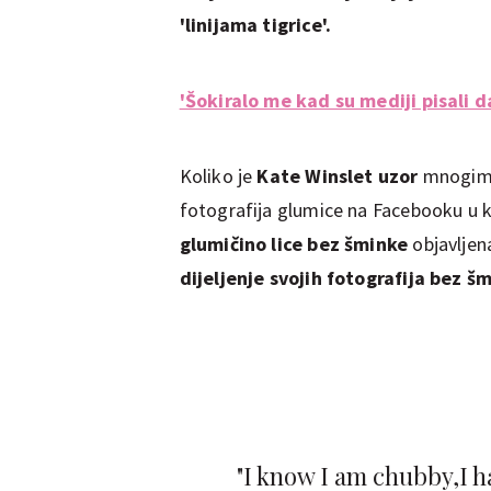
'linijama tigrice'.
'Šokiralo me kad su mediji pisali da
Koliko je
Kate Winslet uzor
mnogim ž
fotografija glumice na Facebooku u k
glumičino lice bez šminke
objavljen
dijeljenje svojih fotografija bez š
"I know I am chubby,I h