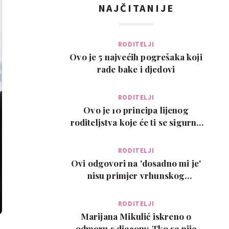
NAJČITANIJE
RODITELJI
Ovo je 5 najvećih pogrešaka koji
rade bake i djedovi
RODITELJI
Ovo je 10 principa lijenog
roditeljstva koje će ti se sigurno
svidjeti
RODITELJI
Ovi odgovori na 'dosadno mi je'
nisu primjer vrhunskog
roditeljstva, ali su zab…
RODITELJI
Marijana Mikulić iskreno o
odmoru s djecom: Tko se nije