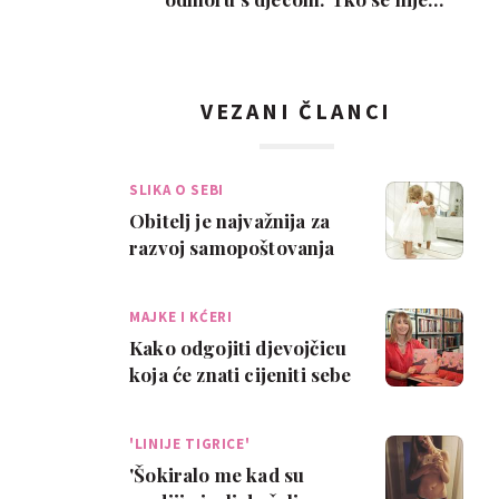
poželio razvesti, pobje…
VEZANI ČLANCI
SLIKA O SEBI
Obitelj je najvažnija za
razvoj samopoštovanja
MAJKE I KĆERI
Kako odgojiti djevojčicu
koja će znati cijeniti sebe
'LINIJE TIGRICE'
'Šokiralo me kad su