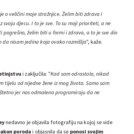
e o veličini moje stražnjice. Želim biti zdrava i
 svoju djecu. I to je sve. To su moji prioriteti, a ne
pogrešno, želim biti u formi i zdrava, a to je sve dio
m da nisam jedina koja ovako razmišlja
", kaže.
jetinjstvu
i zaključila: "
Kad sam odrastala, nikad
m tijelu od nijedne žene iz mog života. Samo sam
e štetno jer nas odmalena programiraju da ne
ey
nedavno je objavila fotografiju na kojoj se vide
 nakon poroda
i objasnila da se
ponosi svojim