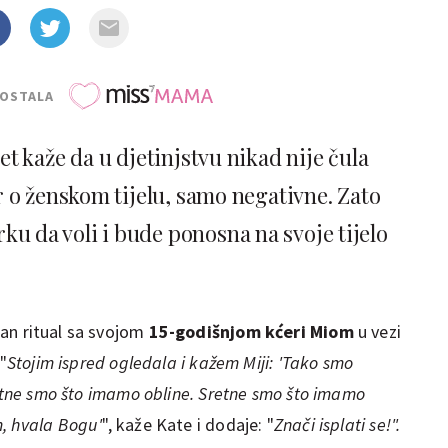
POSTALA
t kaže da u djetinjstvu nikad nije čula
 o ženskom tijelu, samo negativne. Zato
rku da voli i bude ponosna na svoje tijelo
an ritual sa svojom
15-godišnjom kćeri Miom
u vezi
"
Stojim ispred ogledala i kažem Miji: 'Tako smo
retne smo što imamo obline. Sretne smo što imamo
, hvala Bogu'
", kaže Kate i dodaje: "
Znači isplati se!".