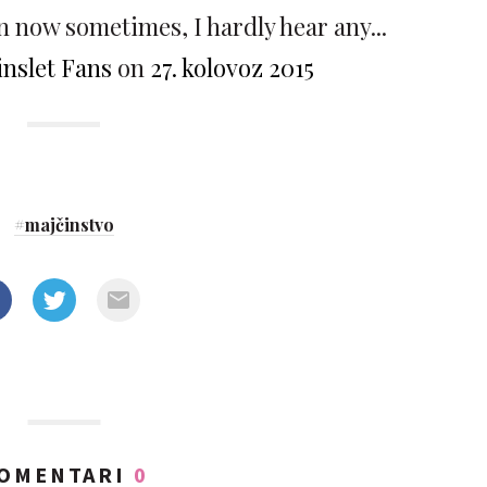
 now sometimes, I hardly hear any...
inslet Fans
on
27. kolovoz 2015
#
majčinstvo
OMENTARI
0