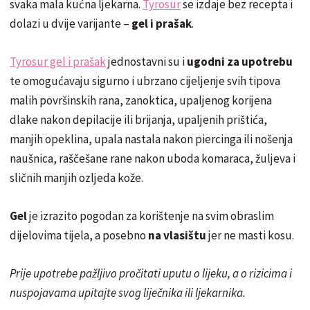
svaka mala kućna ljekarna.
Tyrosur
se izdaje bez recepta i
dolazi u dvije varijante –
gel i prašak
.
Tyrosur gel i prašak
jednostavni su i
ugodni za upotrebu
te omogućavaju sigurno i ubrzano cijeljenje svih tipova
malih površinskih rana, zanoktica, upaljenog korijena
dlake nakon depilacije ili brijanja, upaljenih prištića,
manjih opeklina, upala nastala nakon piercinga ili nošenja
naušnica, raščešane rane nakon uboda komaraca, žuljeva i
sličnih manjih ozljeda kože.
Gel
je izrazito pogodan za korištenje na svim obraslim
dijelovima tijela, a posebno
na vlasištu
jer ne masti kosu.
Prije upotrebe pažljivo pročitati uputu o lijeku, a o rizicima i
nuspojavama upitajte svog liječnika ili ljekarnika.