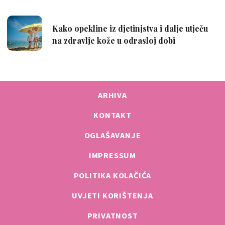
ARHIVA
KONTAKT
OGLAŠAVANJE
IMPRESSUM
POLITIKA KOLAČIĆA
UVJETI KORIŠTENJA
PRIVATNOST