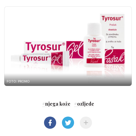
FOTO: PROMO
#
njega kože
#
ozljede