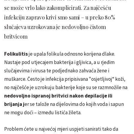
se može vrlo lako zakomplicirati. Za najčešću
infekciju zapravo krivi smo sami – u preko 80%
slučajeva uzrokovana je nedovoljno čistom
britvicom
Folikulitis
je upala folikula odnosno korijena dlake.
Nastaje pod utjecajem bakterija i gljivica, a u rjeđim
slučajevima i virusa te podjednako zahvaća žene i
muškarce. Često je infekcija pripisivana "osjetljivoj“ koži,
no najčešće je uzrokuju bakterije koje su se razmnožile na
nedovoljno ispranoj britvici nakon depilacije ili
brijanja j
er se talože na dijelovima do kojih voda i sapun
ne mogu doći – između listića žileta.
Problem ćete u najvećoj mjeri uspjeti sanirati tako da