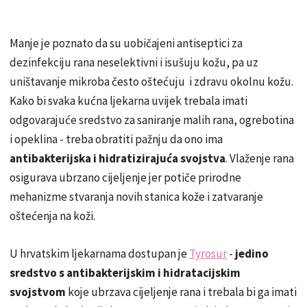
Manje je poznato da su uobičajeni antiseptici za
dezinfekciju rana neselektivni i isušuju kožu, pa uz
uništavanje mikroba često oštećuju i zdravu okolnu kožu.
Kako bi svaka kućna ljekarna uvijek trebala imati
odgovarajuće sredstvo za saniranje malih rana, ogrebotina
i opeklina - treba obratiti pažnju da ono ima
antibakterijska i hidratizirajuća svojstva
. Vlaženje rana
osigurava ubrzano cijeljenje jer potiče prirodne
mehanizme stvaranja novih stanica kože i zatvaranje
oštećenja na koži.
U hrvatskim ljekarnama dostupan je
Tyrosur
-
jedino
sredstvo s antibakterijskim i hidratacijskim
svojstvom
koje ubrzava cijeljenje rana i trebala bi ga imati