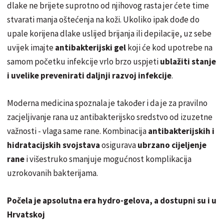
dlake ne brijete suprotno od njihovog rasta jer ćete time
stvarati manja oštećenja na koži. Ukoliko ipak dođe do
upale korijena dlake uslijed brijanja ili depilacije, uz sebe
uvijek imajte
antibakterijski gel
koji će kod upotrebe na
samom početku infekcije vrlo brzo uspjeti
ublažiti stanje
i uvelike prevenirati daljnji razvoj infekcije
.
Moderna medicina spoznala je također i da je za pravilno
zacjeljivanje rana uz antibakterijsko sredstvo od izuzetne
važnosti - vlaga same rane. Kombinacija
antibakterijskih i
hidratacijskih svojstava
osigurava
ubrzano cijeljenje
rane
i višestruko smanjuje mogućnost komplikacija
uzrokovanih bakterijama.
Počela je apsolutna era hydro-gelova, a dostupni su i u
Hrvatskoj