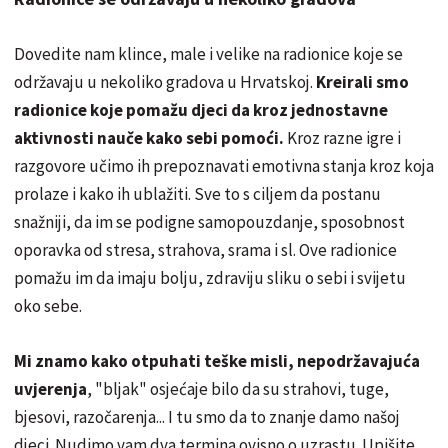
Dovedite nam klince, male i velike na radionice koje se
održavaju u nekoliko gradova u Hrvatskoj.
Kreirali smo
radionice koje pomažu djeci da kroz jednostavne
aktivnosti nauče kako sebi pomoći.
Kroz razne igre i
razgovore učimo ih prepoznavati emotivna stanja kroz koja
prolaze i kako ih ublažiti. Sve to s ciljem da postanu
snažniji, da im se podigne samopouzdanje, sposobnost
oporavka od stresa, strahova, srama i sl. Ove radionice
pomažu im da imaju bolju, zdraviju sliku o sebi i svijetu
oko sebe.
Mi znamo kako otpuhati teške misli, nepodržavajuća
uvjerenja
, "bljak" osjećaje bilo da su strahovi, tuge,
bjesovi, razočarenja... I tu smo da to znanje damo našoj
djeci. Nudimo vam dva termina ovisno o uzrastu. Upišite