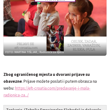
FOTO: MARTINA TIŠLJAR,
; Radionice za djecu
Zbog ograničenog mjesta u dvorani prijave su
obavezne
. Prijave možete poslati i putem obrasca na
webu:
https://eft-croatia.com/predavanje-i-mala-
radionica-za.../
Tapkanje (Tehnika Emocionalne Slobode) je dokazalo