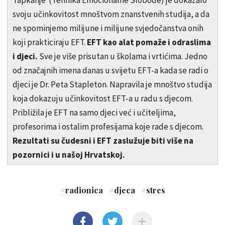
svoju učinkovitost mnoštvom znanstvenih studija, a da
ne spominjemo milijune i milijune svjedočanstva onih
koji prakticiraju EFT.
EFT kao alat pomaže i odraslima
i djeci.
Sve je više prisutan u školama i vrtićima. Jedno
od značajnih imena danas u svijetu EFT-a kada se radi o
djeci je Dr. Peta Stapleton. Napravila je mnoštvo studija
koja dokazuju učinkovitost EFT-a u radu s djecom.
Približila je EFT na samo djeci već i učiteljima,
profesorima i ostalim profesijama koje rade s djecom.
Rezultati su čudesni i EFT zaslužuje biti više na
pozornici i u našoj Hrvatskoj.
#
radionica
#
djeca
#
stres