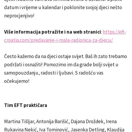
datum i vrijeme u kalendar i poklonite svojoj djeci nešto
neprocjenjivo!
Više informacija potražite i na web stranici
:
https://eft-
croatia.com/predavanje-i-mala-radionica-za-djecu/
Često kažemo da na djeci ostaje svijet. Baš ih zato trebamo
podržati i osnažiti! Pomozimo im da grade bolji svijet u
samopouzdanju, radosti i ljubavi. S radošću vas
očekujemo!
Tim EFT praktičara
Martina Tišljar, Antonija Barišić, Dajana Drožđek, Irena
Rukavina Nekić, Iva Tominović, Jasenka Detling, Klaudija