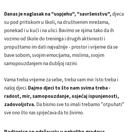
Danas je naglasak na "uspjehu", "savršenstvu",
djeca
su pod pritiskom u školi, na društvenim mrežama,
ponekad i u kući i na ulici. Bavimo se njima tako da ih
vozimo od škole do treninga i drugih aktivnosti i
propuštamo im dati najvažnije - prostor i vrijeme da se
bave sobom, svojim emocijama, mislima, svojim
samopouzdanjem na dubljoj razini.
Vama treba vrijeme za sebe, treba vam mir. Isto treba i
našoj djeci.
Dajmo djeci to što nam svima treba -
radost, mir, samopouzdanje, osjećaj ispunjenosti,
zadovoljstva.
Da bismo sve to imali trebamo "otpuhati"
sve ono što nas sprječava da to živimo.
Radionice se održavaju u nekoliko gradova