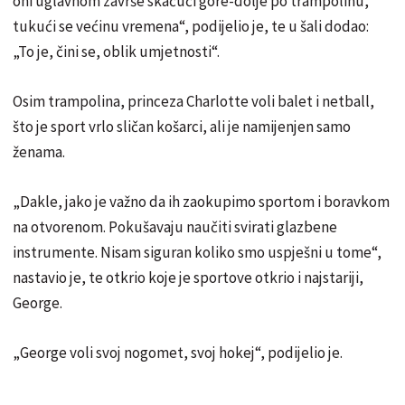
oni uglavnom završe skačući gore-dolje po trampolinu,
tukući se većinu vremena“, podijelio je, te u šali dodao:
„To je, čini se, oblik umjetnosti“.
Osim trampolina, princeza Charlotte voli balet i netball,
što je sport vrlo sličan košarci, ali je namijenjen samo
ženama.
„Dakle, jako je važno da ih zaokupimo sportom i boravkom
na otvorenom. Pokušavaju naučiti svirati glazbene
instrumente. Nisam siguran koliko smo uspješni u tome“,
nastavio je, te otkrio koje je sportove otkrio i najstariji,
George.
„George voli svoj nogomet, svoj hokej“, podijelio je.