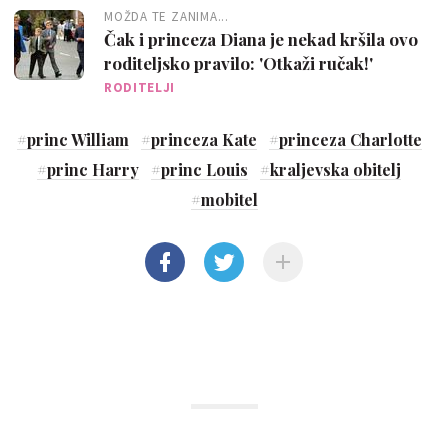
MOŽDA TE ZANIMA...
Čak i princeza Diana je nekad kršila ovo
roditeljsko pravilo: 'Otkaži ručak!'
RODITELJI
#
princ William
#
princeza Kate
#
princeza Charlotte
#
princ Harry
#
princ Louis
#
kraljevska obitelj
#
mobitel