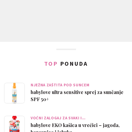
TOP
PONUDA
NJEŽNA ZAŠTITA POD SUNCEM
babylove ultra sensitive sprej za sunčanje
SPF 50+
VOĆNI ZALOGAJ ZA SVAKI I…
babylove EKO kašica u vrećici – jagoda,