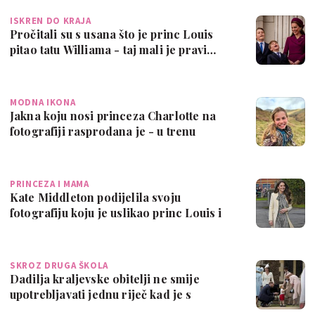
ISKREN DO KRAJA
Pročitali su s usana što je princ Louis
pitao tatu Williama - taj mali je pravi…
MODNA IKONA
Jakna koju nosi princeza Charlotte na
fotografiji rasprodana je - u trenu
PRINCEZA I MAMA
Kate Middleton podijelila svoju
fotografiju koju je uslikao princ Louis i
poruk…
SKROZ DRUGA ŠKOLA
Dadilja kraljevske obitelji ne smije
upotrebljavati jednu riječ kad je s
djecom…