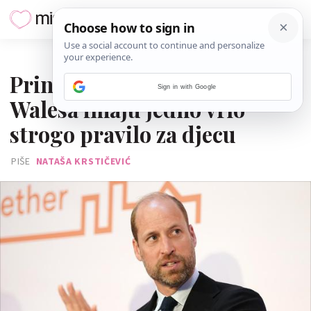
06. LISTOPADA 2025.
Princ William i princeza od
Sign in with Google
Walesa imaju jedno vrlo
strogo pravilo za djecu
PIŠE
NATAŠA KRSTIČEVIĆ