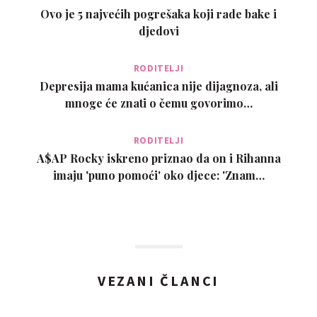
Ovo je 5 najvećih pogrešaka koji rade bake i
djedovi
RODITELJI
Depresija mama kućanica nije dijagnoza, ali
mnoge će znati o čemu govorimo…
RODITELJI
A$AP Rocky iskreno priznao da on i Rihanna
imaju 'puno pomoći' oko djece: 'Znam…
VEZANI ČLANCI