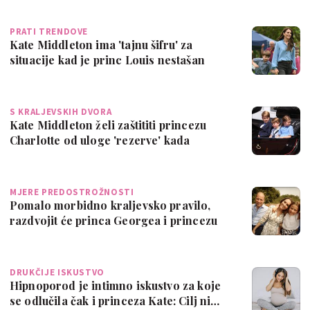
PRATI TRENDOVE
Kate Middleton ima 'tajnu šifru' za
situacije kad je princ Louis nestašan
S KRALJEVSKIH DVORA
Kate Middleton želi zaštititi princezu
Charlotte od uloge 'rezerve' kada
George…
MJERE PREDOSTROŽNOSTI
Pomalo morbidno kraljevsko pravilo,
razdvojit će princa Georgea i princezu
Char…
DRUKČIJE ISKUSTVO
Hipnoporod je intimno iskustvo za koje
se odlučila čak i princeza Kate: Cilj ni…