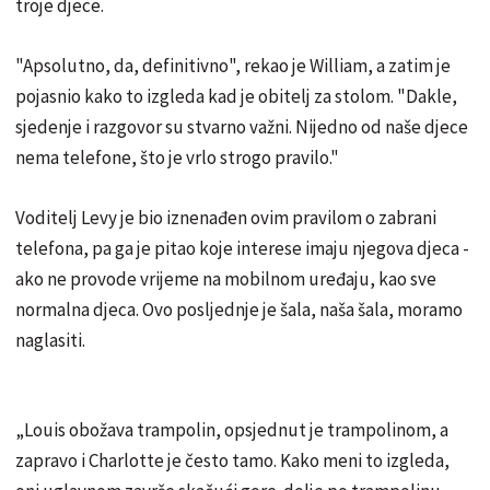
troje djece.
"Apsolutno, da, definitivno", rekao je William, a zatim je
pojasnio kako to izgleda kad je obitelj za stolom. "Dakle,
sjedenje i razgovor su stvarno važni. Nijedno od naše djece
nema telefone, što je vrlo strogo pravilo."
Voditelj Levy je bio iznenađen ovim pravilom o zabrani
telefona, pa ga je pitao koje interese imaju njegova djeca -
ako ne provode vrijeme na mobilnom uređaju, kao sve
normalna djeca. Ovo posljednje je šala, naša šala, moramo
naglasiti.
„Louis obožava trampolin, opsjednut je trampolinom, a
zapravo i Charlotte je često tamo. Kako meni to izgleda,