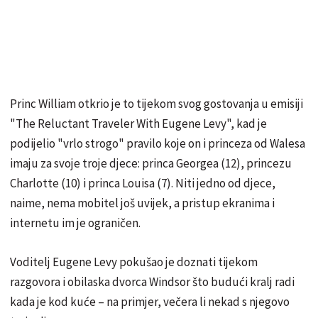
Princ William otkrio je to tijekom svog gostovanja u emisiji
"The Reluctant Traveler With Eugene Levy", kad je
podijelio "vrlo strogo" pravilo koje on i princeza od Walesa
imaju za svoje troje djece: princa Georgea (12), princezu
Charlotte (10) i princa Louisa (7). Niti jedno od djece,
naime, nema mobitel još uvijek, a pristup ekranima i
internetu im je ograničen.
Voditelj Eugene Levy pokušao je doznati tijekom
razgovora i obilaska dvorca Windsor što budući kralj radi
kada je kod kuće – na primjer, večera li nekad s njegovo