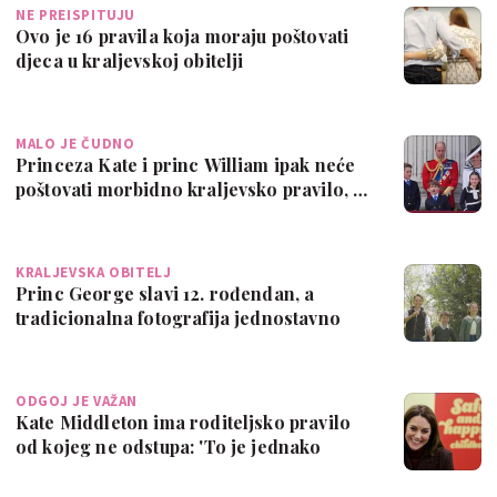
NE PREISPITUJU
Ovo je 16 pravila koja moraju poštovati
djeca u kraljevskoj obitelji
MALO JE ČUDNO
Princeza Kate i princ William ipak neće
poštovati morbidno kraljevsko pravilo, …
KRALJEVSKA OBITELJ
Princ George slavi 12. rođendan, a
tradicionalna fotografija jednostavno
odušev…
ODGOJ JE VAŽAN
Kate Middleton ima roditeljsko pravilo
od kojeg ne odstupa: 'To je jednako
važn…