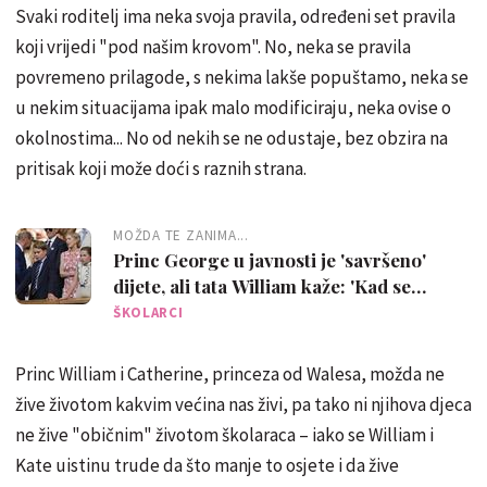
Svaki roditelj ima neka svoja pravila, određeni set pravila
koji vrijedi "pod našim krovom". No, neka se pravila
povremeno prilagode, s nekima lakše popuštamo, neka se
u nekim situacijama ipak malo modificiraju, neka ovise o
okolnostima... No od nekih se ne odustaje, bez obzira na
pritisak koji može doći s raznih strana.
MOŽDA TE ZANIMA...
Princ George u javnosti je 'savršeno'
dijete, ali tata William kaže: 'Kad se
zatvore vrata, sve se mijenja'
ŠKOLARCI
Princ William i Catherine, princeza od Walesa, možda ne
žive životom kakvim većina nas živi, pa tako ni njihova djeca
ne žive "običnim" životom školaraca – iako se William i
Kate uistinu trude da što manje to osjete i da žive