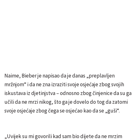
Naime, Bieber je napisao da je danas „preplavljen
mržnjom“ i da ne zna izraziti svoje osjećaje zbog svojih
iskustava iz djetinjstva – odnosno zbog činjenice da su ga
učili da ne mrzi nikog, što ga je dovelo do tog da zatomi
svoje osjećaje zbog čega se osjećao kao da se „guši“.
„Uvijek su mi govorili kad sam bio dijete da ne mrzim