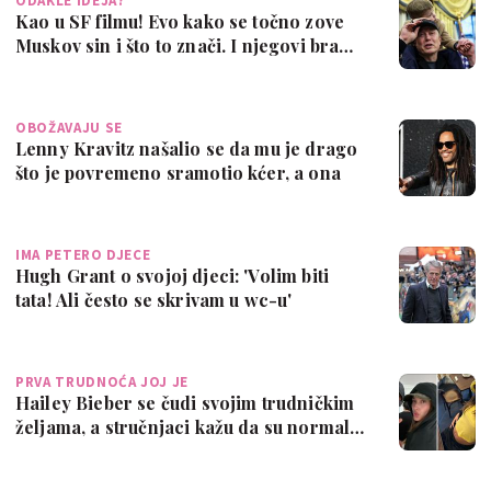
ODAKLE IDEJA?
Kao u SF filmu! Evo kako se točno zove
Muskov sin i što to znači. I njegovi bra…
OBOŽAVAJU SE
Lenny Kravitz našalio se da mu je drago
što je povremeno sramotio kćer, a ona
č…
IMA PETERO DJECE
Hugh Grant o svojoj djeci: 'Volim biti
tata! Ali često se skrivam u wc-u'
PRVA TRUDNOĆA JOJ JE
Hailey Bieber se čudi svojim trudničkim
željama, a stručnjaci kažu da su normal…