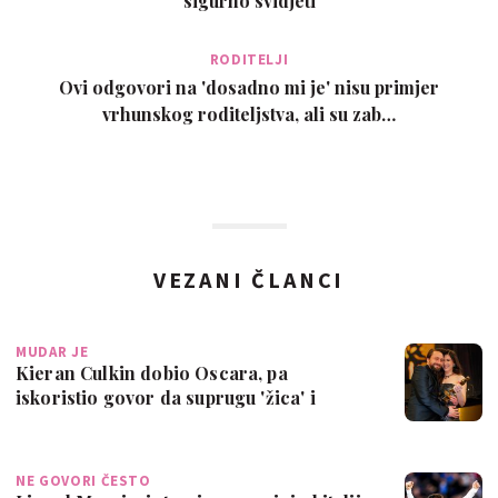
sigurno svidjeti
RODITELJI
Ovi odgovori na 'dosadno mi je' nisu primjer
vrhunskog roditeljstva, ali su zab…
VEZANI ČLANCI
MUDAR JE
Kieran Culkin dobio Oscara, pa
iskoristio govor da suprugu 'žica' i
četvrto dij…
NE GOVORI ČESTO