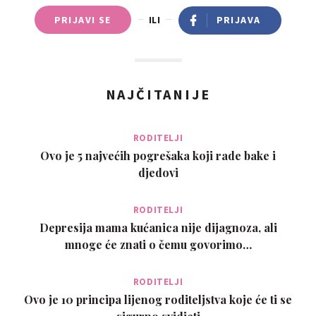
PRIJAVI SE
ILI
PRIJAVA
NAJČITANIJE
RODITELJI
Ovo je 5 najvećih pogrešaka koji rade bake i
djedovi
RODITELJI
Depresija mama kućanica nije dijagnoza, ali
mnoge će znati o čemu govorimo…
RODITELJI
Ovo je 10 principa lijenog roditeljstva koje će ti se