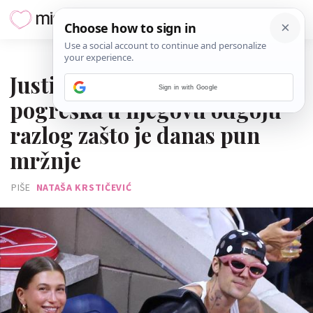
19. OŽUJKA 2025.
Justin Bieber smatra da je
Sign in with Google
pogreška u njegovu odgoju
razlog zašto je danas pun
mržnje
PIŠE
NATAŠA KRSTIČEVIĆ