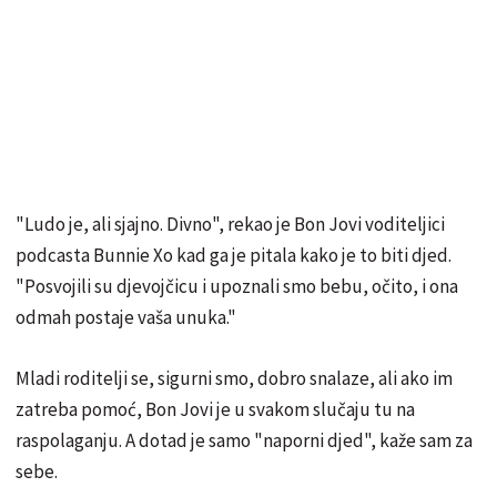
"Ludo je, ali sjajno. Divno", rekao je Bon Jovi voditeljici
podcasta Bunnie Xo kad ga je pitala kako je to biti djed.
"Posvojili su djevojčicu i upoznali smo bebu, očito, i ona
odmah postaje vaša unuka."
Mladi roditelji se, sigurni smo, dobro snalaze, ali ako im
zatreba pomoć, Bon Jovi je u svakom slučaju tu na
raspolaganju. A dotad je samo "naporni djed", kaže sam za
sebe.