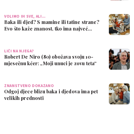
dobiti k…
VOLIMO IH SVE, ALI…
Baka ili djed? S mamine ili tatine strane?
Evo što kaže znanost, tko ima najveć…
LIČI NA NJEGA?
Robert De Niro (80) obožava svoju 10-
mjesečnu kćer: „Moji unuci je zovu teta“
ZNANSTVENO DOKAZANO
Odgoj djece blizu baka i djedova ima pet
velikih prednosti