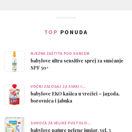
TOP
PONUDA
NJEŽNA ZAŠTITA POD SUNCEM
babylove ultra sensitive sprej za sunčanje
SPF 50+
VOĆNI ZALOGAJ ZA SVAKI I…
babylove EKO kašica u vrećici – jagoda,
borovnica i jabuka
SUHOĆA ZA VELIKE PUSTOLO…
babylove nature pelene junior, vel. 5