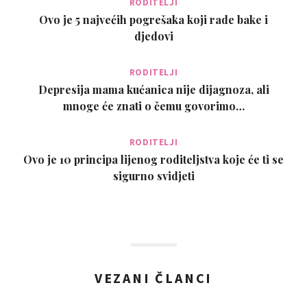
RODITELJI
Ovo je 5 najvećih pogrešaka koji rade bake i
djedovi
RODITELJI
Depresija mama kućanica nije dijagnoza, ali
mnoge će znati o čemu govorimo…
RODITELJI
Ovo je 10 principa lijenog roditeljstva koje će ti se
sigurno svidjeti
VEZANI ČLANCI