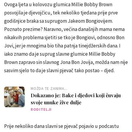
Ovoga ljeta u kolovozu glumica Millie Bobby Brown
posvojila je djevojčicu, tek nekoliko tjedana prije prve
godišnjice braka sa suprugom Jakeom Bongiovijem.
Poznato prezime? Naravno, većina današnjih mama nema
nikakvih problema sjetiti se tko je Bongiovi, odnosno Bon
Jovi, jer je mnogima bio tiha patnja tinejdžerskih dana. I
iako znamo da je suprug slavne glumice Millie Bobby
Brown zapravo sin slavnog Jona Bon Jovija, možda nam nije
sasvim sjelo to da je slavni pjevač tako postao – djed.
MOŽDA TE ZANIMA...
Dokazano je: Bake i djedovi koji čuvaju
svoje unuke žive dulje
RODITELJI
Prije nekoliko dana slavni se pjevač pojavio u podcastu