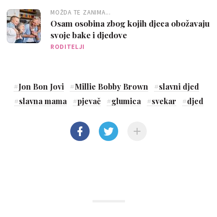
MOŽDA TE ZANIMA...
Osam osobina zbog kojih djeca obožavaju
svoje bake i djedove
RODITELJI
#
Jon Bon Jovi
#
Millie Bobby Brown
#
slavni djed
#
slavna mama
#
pjevač
#
glumica
#
svekar
#
djed