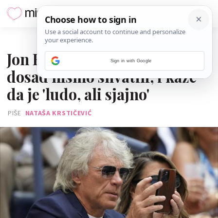
23. RUJNA 2025.
Jon Bon Jovi je djed, ako
Sign in with Google
dosad nismo shvatili, i kaže
da je 'ludo, ali sjajno'
PIŠE
NATAŠA KRSTIČEVIĆ