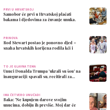
PRVI U HRVATSKOJ
Samobor će prvi u Hrvatskoj plaćati
bakama i djedovima za čuvanje unuka.
Evo ko…
PRINOVA
Rod Stewart postao je ponovno djed –
snaha hrvatskih korijena rodila kći i
dala…
TO JE GLAVNA TEMA
Unuci Donalda Trumpa 'ukrali su šou' na
inauguraciji: spavali su, recitirali za…
IMA ČETVERO UNUČADI
Baka: 'Ne kupujem darove svojim
unucima, dobiju ih previše. Moj dar će