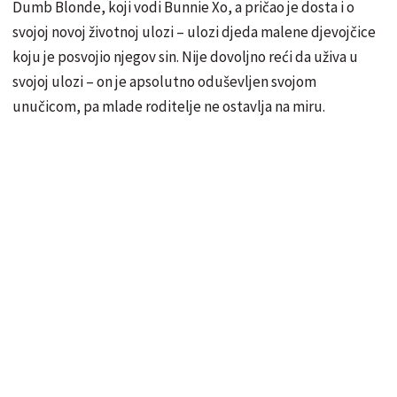
Dumb Blonde, koji vodi Bunnie Xo, a pričao je dosta i o
svojoj novoj životnoj ulozi – ulozi djeda malene djevojčice
koju je posvojio njegov sin. Nije dovoljno reći da uživa u
svojoj ulozi – on je apsolutno oduševljen svojom
unučicom, pa mlade roditelje ne ostavlja na miru.