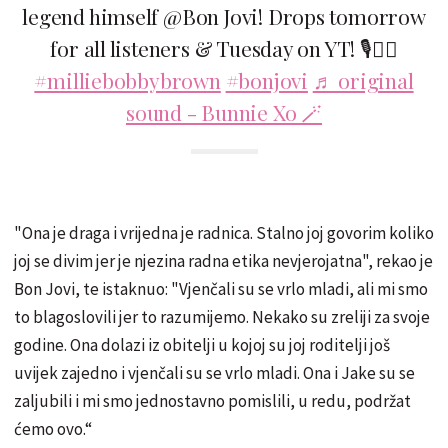
legend himself @Bon Jovi! Drops tomorrow
for all listeners & Tuesday on YT! 🎙️👱‍♀️
#milliebobbybrown
#bonjovi
♬ original
sound - Bunnie Xo 🪄
"Ona je draga i vrijedna je radnica. Stalno joj govorim koliko
joj se divim jer je njezina radna etika nevjerojatna", rekao je
Bon Jovi, te istaknuo: "Vjenčali su se vrlo mladi, ali mi smo
to blagoslovili jer to razumijemo. Nekako su zreliji za svoje
godine. Ona dolazi iz obitelji u kojoj su joj roditelji još
uvijek zajedno i vjenčali su se vrlo mladi. Ona i Jake su se
zaljubili i mi smo jednostavno pomislili, u redu, podržat
ćemo ovo.“