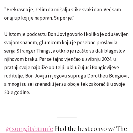
"Prekrasno je, želim da mi šalju slike svaki dan. Već sam
onaj tip koji je naporan. Super je."
U istom je podcastu Bon Jovi govorio i koliko je oduševljen
svojom snahom, glumicom koju je posebno proslavila
serija Stranger Things, a otkrio je i zašto su dali blagoslov
njihovom braku. Par se tajno vjenčao u svibnju 2024. u
pratnji svoje najbliže obitelji, uključujući Bongiovijeve
roditelje, Bon Jovija i njegovu suprugu Dorotheu Bongiovi,
a mnogi su se iznenadili jer su oboje tek zakoračili u svoje
20-e godine.
@xomgitsbunnie
Had the best convo w/ The