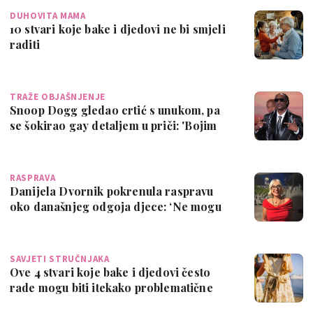
DUHOVITA MAMA
10 stvari koje bake i djedovi ne bi smjeli
raditi
TRAŽE OBJAŠNJENJE
Snoop Dogg gledao crtić s unukom, pa
se šokirao gay detaljem u priči: 'Bojim
se…
RASPRAVA
Danijela Dvornik pokrenula raspravu
oko današnjeg odgoja djece: ‘Ne mogu
se pom…
SAVJETI STRUČNJAKA
Ove 4 stvari koje bake i djedovi često
rade mogu biti itekako problematične