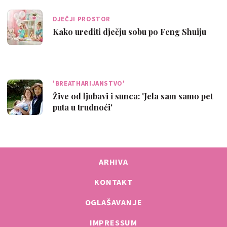
DJEČJI PROSTOR
Kako urediti dječju sobu po Feng Shuiju
'BREATHARIJANSTVO'
Žive od ljubavi i sunca: 'Jela sam samo pet
puta u trudnoći'
ARHIVA
KONTAKT
OGLAŠAVANJE
IMPRESSUM