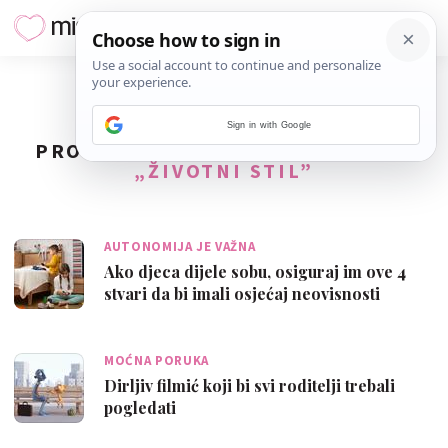
Sign in with Google
PRONAĐENO
4
REZULTATA ZA TAG
„ŽIVOTNI STIL”
AUTONOMIJA JE VAŽNA
Ako djeca dijele sobu, osiguraj im ove 4
stvari da bi imali osjećaj neovisnosti
MOĆNA PORUKA
Dirljiv filmić koji bi svi roditelji trebali
pogledati