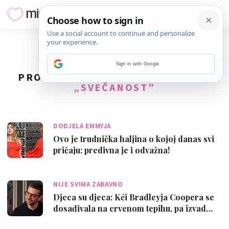
Sign in with Google
PRONAĐENO
2
REZULTATA ZA TAG
„SVEČANOST”
DODJELA EMMYJA
Ovo je trudnička haljina o kojoj danas svi
pričaju: predivna je i odvažna!
NIJE SVIMA ZABAVNO
Djeca su djeca: Kći Bradleyja Coopera se
dosađivala na crvenom tepihu, pa izvad…