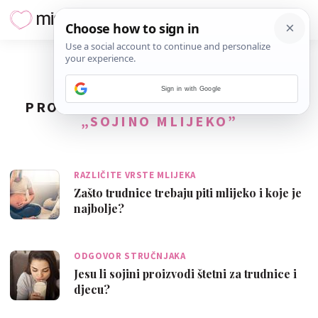
Sign in with Google
PRONAĐENO
2
REZULTATA ZA TAG
„SOJINO MLIJEKO”
RAZLIČITE VRSTE MLIJEKA
Zašto trudnice trebaju piti mlijeko i koje je
najbolje?
ODGOVOR STRUČNJAKA
Jesu li sojini proizvodi štetni za trudnice i
djecu?